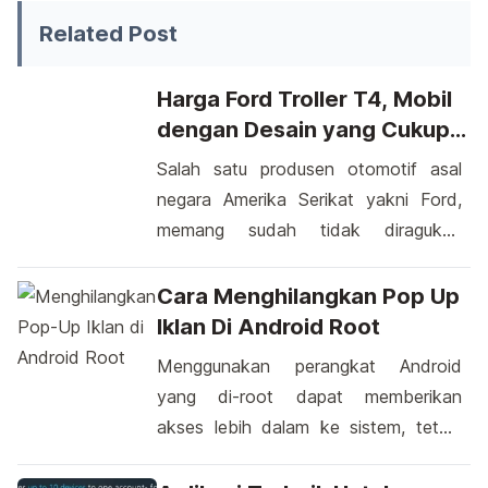
Related Post
Harga Ford Troller T4, Mobil
dengan Desain yang Cukup
Tangguh
Salah satu produsen otomotif asal
negara Amerika Serikat yakni Ford,
memang sudah tidak diragukan
kemampuannya dalam merancang
sebuah mobil yang dapat dinikmati
Cara Menghilangkan Pop Up
masyarakat khususnya para
Iklan Di Android Root
pengendara. Setelah beberapa bulan
Menggunakan perangkat Android
yang lalu telah muncul kendaraan
yang di-root dapat memberikan
yang di desain dengan tampilan yang
akses lebih dalam ke sistem, tetapi
sangat mewah dan terlihat tangguh
juga membuka peluang bagi
seperti Ford Endeavour 2016, kini