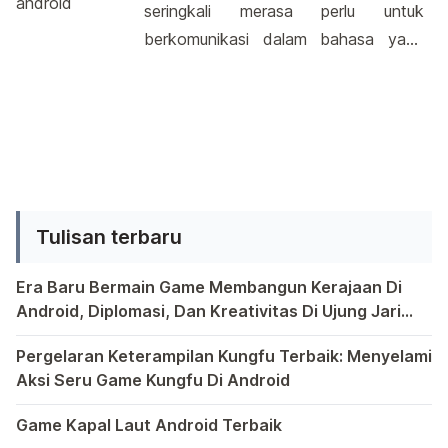
seringkali merasa perlu untuk
2014 mendatang. Mobil ini disebut-
berkomunikasi dalam bahasa yang
sebut sebagai generasi terbaru dari
berbeda di perangkat Android kita.
Ford S-Max. Berbeda dengan
Salah satu cara untuk
kehadiran saudara yang lain […]
mengakomodasi kebutuhan ini adalah
dengan mengganti bahasa pada
keyboard Android. Pengalaman yang
semakin terpersonalisasi dalam
Tulisan terbaru
mengetik bisa diperoleh dengan
melakukan sedikit perubahan pada
Era Baru Bermain Game Membangun Kerajaan Di
pengaturan keyboard. Saat ini, para
Android, Diplomasi, Dan Kreativitas Di Ujung Jari
pengguna Android memiliki fleksibilitas
Anda
Bermain game di platform Android telah menjadi bagian y
untuk memilih […]
Pergelaran Keterampilan Kungfu Terbaik: Menyelami
Aksi Seru Game Kungfu Di Android
Dunia game selalu menawarkan pengalaman yang menghibur 
Game Kapal Laut Android Terbaik