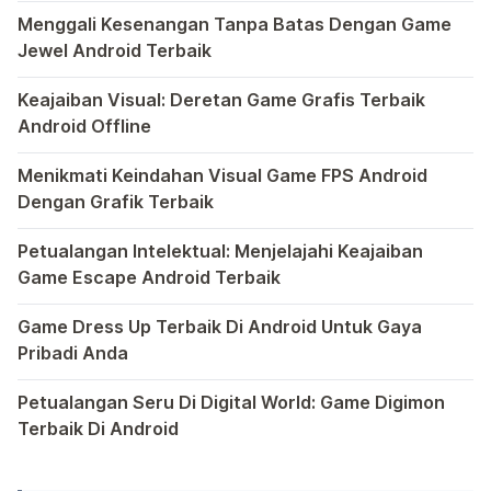
Di dunia game Android yang kaya dengan berbagai jenis pe
Menggali Kesenangan Tanpa Batas Dengan Game
Jewel Android Terbaik
Dalam hiruk-pikuk dunia game Android, ada satu genre ya
Keajaiban Visual: Deretan Game Grafis Terbaik
Android Offline
Ponsel pintar telah mengubah cara kita bermain game, dan
Menikmati Keindahan Visual Game FPS Android
Dengan Grafik Terbaik
Semakin berkembangnya teknologi di era digital saat ini
Petualangan Intelektual: Menjelajahi Keajaiban
Game Escape Android Terbaik
Dalam dunia game Android, genre escape telah mencuri p
Game Dress Up Terbaik Di Android Untuk Gaya
Pribadi Anda
Saat ini, platform Android telah menjadi wadah kreativita
Petualangan Seru Di Digital World: Game Digimon
Terbaik Di Android
Ragam permainan Android telah menghadirkan petualangan y