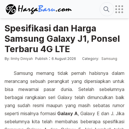
Search
Spesifikasi dan Harga
Samsung Galaxy J1, Ponsel
Terbaru 4G LTE
Edited
6 August 2026
Posted by
Posted in
:
:
By:
Ilmhy Diniyah
Publish
6 August 2026
Category:
Samsung
Samsung memang tidak pernah habisnya dalam
merancang sebuah perangkat yang dipersiapkan untuk
bisa mewarnai pasar dunia. Setelah sebelumnya
berbagai rangkaian seri Galaxy telah dimunculkan baik
yang sudah resmi maupun yang masih sebatas rumor
seperti misalnya formasi
Galaxy A
, Galaxy E dan J. Jika
sebelumnya kita telah membahas beberapa spesifikasi