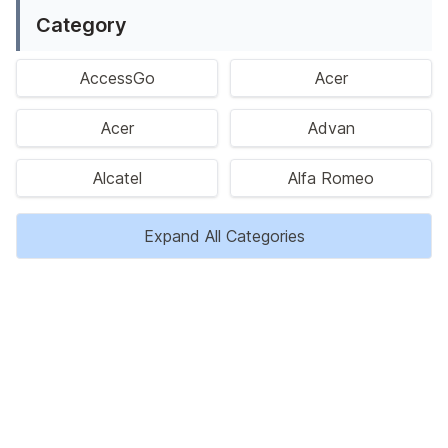
Category
AccessGo
Acer
Acer
Advan
Alcatel
Alfa Romeo
Expand All Categories
Privacy Policy
Disclaimer
Kontak Kami
Tentang Kami
Copyright © 2023 HargaBaru