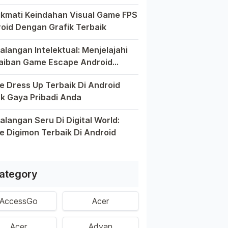
el pintar telah mengubah cara kita bermain game, dan Andro
kmati Keindahan Visual Game FPS
oid Dengan Grafik Terbaik
kin berkembangnya teknologi di era digital saat ini, peran
alangan Intelektual: Menjelajahi
aiban Game Escape Android
aik
m dunia game Android, genre escape telah mencuri perhatia
 Dress Up Terbaik Di Android
k Gaya Pribadi Anda
 ini, platform Android telah menjadi wadah kreativitas bagi 
alangan Seru Di Digital World:
 Digimon Terbaik Di Android
m permainan Android telah menghadirkan petualangan yang men
ategory
AccessGo
Acer
Acer
Advan