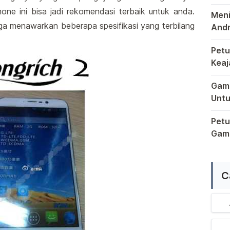
Pons
one ini bisa jadi rekomendasi terbaik untuk anda.
Meni
juga menawarkan beberapa spesifikasi yang terbilang
Andr
Sema
Petu
Keaj
Terb
Dala
Game
Untu
Saat
Petu
Game
Raga
C