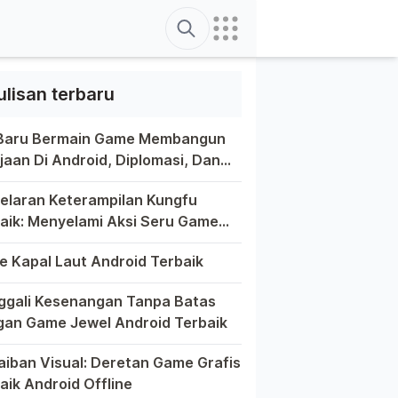
Search
ulisan terbaru
 Baru Bermain Game Membangun
jaan Di Android, Diplomasi, Dan
tivitas Di Ujung Jari Anda
ain game di platform Android telah menjadi bagian yang tak
elaran Keterampilan Kungfu
aik: Menyelami Aksi Seru Game
fu Di Android
a game selalu menawarkan pengalaman yang menghibur dan mem
 Kapal Laut Android Terbaik
unia game Android yang kaya dengan berbagai jenis permainan
gali Kesenangan Tanpa Batas
an Game Jewel Android Terbaik
m hiruk-pikuk dunia game Android, ada satu genre yang sela
aiban Visual: Deretan Game Grafis
aik Android Offline