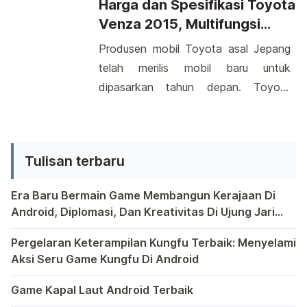
murah dengan fitur yang simpel
Harga dan Spesifikasi Toyota
memberikan fungsionalitas tambahan,
berguna banget untuk memudahkan
Venza 2015, Multifungsi
seperti meningkatkan performa,
pekerjaan anda dalam berkomunikasi
Penuh Bergaya
Produsen mobil Toyota asal Jepang
menghapus aplikasi bawaan, atau
yang memang sudah ribet *hehehe*
telah merilis mobil baru untuk
melakukan backup sistem. […]
Tentu berbeda dengan smartphone
dipasarkan tahun depan. Toyota
lainnya misalnya saja Lumia
Venza 2015 menjadi mobil yang
930 dalam hal penggunaan yang
cukup sulit untuk dikelompokkan ke
memang mutifungsional sehingga
type mobil yang ada dipasaran
membuat […]
Tulisan terbaru
sekarang ini. Toyota Venza 2015
telah dilengkapi dengan sistem all-
Era Baru Bermain Game Membangun Kerajaan Di
whell-drive atau AWD tapi mobil ini
Android, Diplomasi, Dan Kreativitas Di Ujung Jari
bukanlah jenis SUV, dari bentuknya
Anda
Bermain game di platform Android telah menjadi bagian y
mobil inipun tidak dapat dikategorikan
Pergelaran Keterampilan Kungfu Terbaik: Menyelami
Aksi Seru Game Kungfu Di Android
station wagon apalagi type […]
Dunia game selalu menawarkan pengalaman yang menghibur 
Game Kapal Laut Android Terbaik