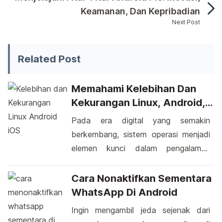
Keamanan, Dan Kepribadian
Next Post
Pada saat ini, para pengguna WhatsApp Android dapat
Related Post
Memahami Kelebihan Dan
Kekurangan Linux, Android,
Dan IOS Dalam Perspektif
Pada era digital yang semakin
Penggunaan
berkembang, sistem operasi menjadi
elemen kunci dalam pengalaman
pengguna. Linux, Android, dan iOS
adalah tiga sistem operasi yang
Cara Nonaktifkan Sementara
mendominasi berbagai perangkat.
WhatsApp Di Android
Masing-masing memiliki kelebihan dan
Ingin mengambil jeda sejenak dari
kekurangan yang perlu