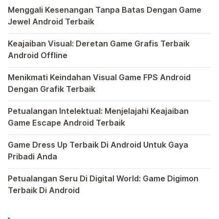
Di dunia game Android yang kaya dengan berbagai jenis pe
Menggali Kesenangan Tanpa Batas Dengan Game
Jewel Android Terbaik
Dalam hiruk-pikuk dunia game Android, ada satu genre ya
Keajaiban Visual: Deretan Game Grafis Terbaik
Android Offline
Ponsel pintar telah mengubah cara kita bermain game, dan
Menikmati Keindahan Visual Game FPS Android
Dengan Grafik Terbaik
Semakin berkembangnya teknologi di era digital saat ini
Petualangan Intelektual: Menjelajahi Keajaiban
Game Escape Android Terbaik
Dalam dunia game Android, genre escape telah mencuri p
Game Dress Up Terbaik Di Android Untuk Gaya
Pribadi Anda
Saat ini, platform Android telah menjadi wadah kreativita
Petualangan Seru Di Digital World: Game Digimon
Terbaik Di Android
Ragam permainan Android telah menghadirkan petualangan y