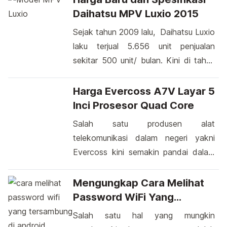
Daihatsu MPV Luxio 2015
Sejak tahun 2009 lalu, Daihatsu Luxio
laku terjual 5.656 unit penjualan
sekitar 500 unit/ bulan. Kini di tahun
2014 Daihatsu mengeluarkan
Spesifikasi terbaru Daihatsu MPV
Harga Evercoss A7V Layar 5
Luxio yang tampil dengan desain lebih
Inci Prosesor Quad Core
modern. Spesifikasi Daihatsu MPV
Salah satu produsen alat
Luxio yakni sedikit lebih di permak
telekomunikasi dalam negeri yakni
yakni Di bagian eksterior pergantian
Evercoss kini semakin pandai dalam
tampak Daihatsu merubah penampilan
meluncurkan hasil desainnya. Setelah
bemper depan serta grille. Lalu sisi
sukses dengan beberapa smartphone
Mengungkap Cara Melihat
samping, pergantian di side body […]
buatannya, kini produsen tersebut
Password WiFi Yang
memperkenalkan smartphone yang
Tersambung Di Android
Salah satu hal yang mungkin
juga terbilang baru yang disebut