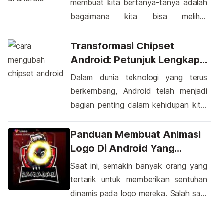
membuat kita bertanya-tanya adalah
Evercoss A7V. Sama halnya dengan
bagaimana kita bisa melihat
beberapa smartphone pendahulunya
password WiFi yang sedang kita
yang menggunakan layar lebar seperti
gunakan di perangkat Android kita.
Transformasi Chipset
Evercoss Elevate Y2 A80A, Evercoss
Dalam dunia yang penuh dengan
Android: Petunjuk Lengkap
A7V juga mengusung layar […]
jaringan WiFi yang tersebar di mana-
Untuk Pemula
Dalam dunia teknologi yang terus
mana, seringkali kita terhubung
berkembang, Android telah menjadi
dengan jaringan yang memerlukan
bagian penting dalam kehidupan kita.
kata sandi sebagai langkah
Namun, adakalanya keinginan muncul
keamanan. Namun, terkadang kita
untuk mengubah chipset pada
Panduan Membuat Animasi
mungkin lupa atau tidak memiliki
perangkat Android kita. Penggunaan
Logo Di Android Yang
catatan […]
chipset yang tepat dapat memberikan
Dinamis
Saat ini, semakin banyak orang yang
performa lebih baik atau fitur khusus
tertarik untuk memberikan sentuhan
yang diinginkan. Proses mengubah
dinamis pada logo mereka. Salah satu
chipset ini telah menjadi topik menarik
cara yang populer adalah dengan
yang memicu rasa ingin tahu banyak