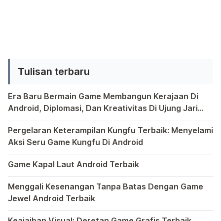
membuat animasi logo langsung dari
orang. Tidak […]
perangkat Android. Proses ini tidak
hanya menghadirkan elemen visual
yang menarik, tetapi juga membuka
pintu kreativitas untuk
Tulisan terbaru
mengekspresikan identitas merek
Anda dengan cara yang lebih hidup.
Era Baru Bermain Game Membangun Kerajaan Di
Melalui langkah-langkah sederhana,
Android, Diplomasi, Dan Kreativitas Di Ujung Jari
[…]
Anda
Bermain game di platform Android telah menjadi bagian y
Pergelaran Keterampilan Kungfu Terbaik: Menyelami
Aksi Seru Game Kungfu Di Android
Dunia game selalu menawarkan pengalaman yang menghibur 
Game Kapal Laut Android Terbaik
Di dunia game Android yang kaya dengan berbagai jenis pe
Menggali Kesenangan Tanpa Batas Dengan Game
Jewel Android Terbaik
Dalam hiruk-pikuk dunia game Android, ada satu genre ya
Keajaiban Visual: Deretan Game Grafis Terbaik