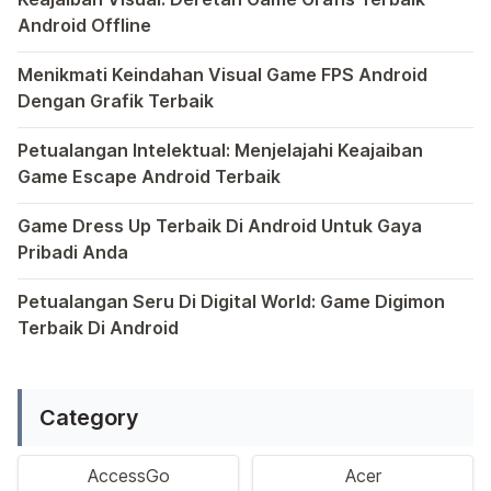
Android Offline
Ponsel pintar telah mengubah cara kita bermain game, dan
Menikmati Keindahan Visual Game FPS Android
Dengan Grafik Terbaik
Semakin berkembangnya teknologi di era digital saat ini
Petualangan Intelektual: Menjelajahi Keajaiban
Game Escape Android Terbaik
Dalam dunia game Android, genre escape telah mencuri p
Game Dress Up Terbaik Di Android Untuk Gaya
Pribadi Anda
Saat ini, platform Android telah menjadi wadah kreativita
Petualangan Seru Di Digital World: Game Digimon
Terbaik Di Android
Ragam permainan Android telah menghadirkan petualangan y
Category
AccessGo
Acer