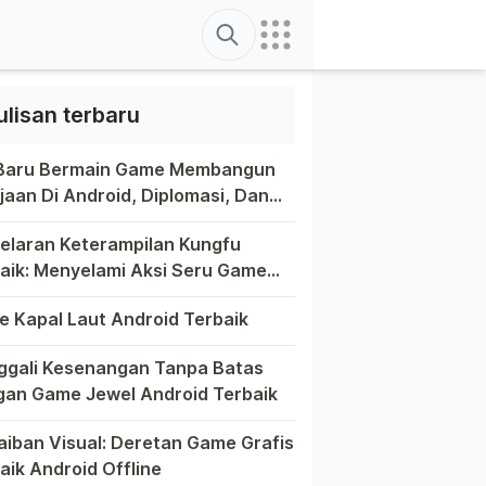
Search
ulisan terbaru
 Baru Bermain Game Membangun
jaan Di Android, Diplomasi, Dan
tivitas Di Ujung Jari Anda
ain game di platform Android telah menjadi bagian yang tak
elaran Keterampilan Kungfu
aik: Menyelami Aksi Seru Game
fu Di Android
a game selalu menawarkan pengalaman yang menghibur dan mem
 Kapal Laut Android Terbaik
unia game Android yang kaya dengan berbagai jenis permainan
gali Kesenangan Tanpa Batas
an Game Jewel Android Terbaik
m hiruk-pikuk dunia game Android, ada satu genre yang sela
aiban Visual: Deretan Game Grafis
aik Android Offline