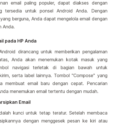
anan email paling populer, dapat diakses dengan
ng tersedia untuk ponsel Android Anda. Dengan
tur yang berguna, Anda dapat mengelola email dengan
n Anda.
il pada HP Anda
Android dirancang untuk memberikan pengalaman
n atas, Anda akan menemukan kotak masuk yang
mbol navigasi terletak di bagian bawah untuk
irim, serta label lainnya. Tombol "Compose" yang
a membuat email baru dengan cepat. Pencarian
 Anda menemukan email tertentu dengan mudah.
rsipkan Email
dalah kunci untuk tetap teratur. Setelah membaca
rsipkannya dengan menggesek pesan ke kiri atau