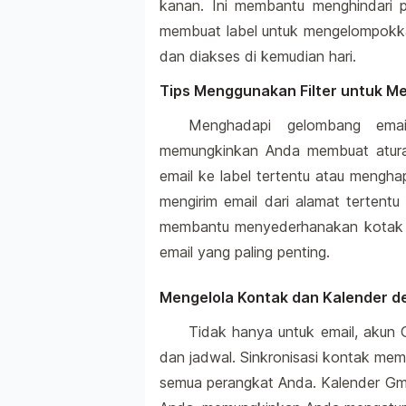
kanan. Ini membantu menghindari
membuat label untuk mengelompokkan
dan diakses di kemudian hari.
Tips Menggunakan Filter untuk M
Menghadapi gelombang emai
memungkinkan Anda membuat aturan
email ke label tertentu atau mengha
mengirim email dari alamat tertentu
membantu menyederhanakan kotak
email yang paling penting.
Mengelola Kontak dan Kalender d
Tidak hanya untuk email, akun
dan jadwal. Sinkronisasi kontak mem
semua perangkat Anda. Kalender Gmai