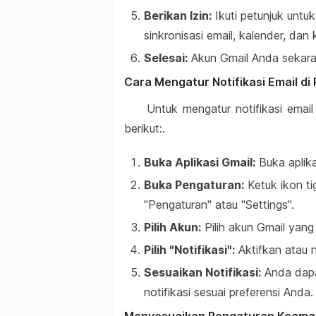
Berikan Izin:
Ikuti petunjuk untu
sinkronisasi email, kalender, dan
Selesai:
Akun Gmail Anda sekaran
Cara Mengatur Notifikasi Email di
Untuk mengatur notifikasi email
berikut:.
Buka Aplikasi Gmail:
Buka aplika
Buka Pengaturan:
Ketuk ikon tig
"Pengaturan" atau "Settings".
Pilih Akun:
Pilih akun Gmail yang 
Pilih "Notifikasi":
Aktifkan atau n
Sesuaikan Notifikasi:
Anda dapa
notifikasi sesuai preferensi Anda.