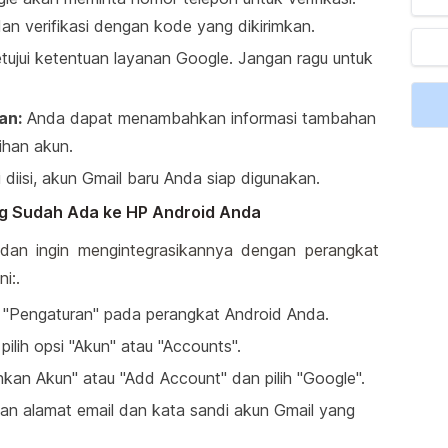
n verifikasi dengan kode yang dikirimkan.
ujui ketentuan layanan Google. Jangan ragu untuk
an:
Anda dapat menambahkan informasi tambahan
lihan akun.
diisi, akun Gmail baru Anda siap digunakan.
g Sudah Ada ke HP Android Anda
l dan ingin mengintegrasikannya dengan perangkat
i:.
 "Pengaturan" pada perangkat Android Anda.
ilih opsi "Akun" atau "Accounts".
kan Akun" atau "Add Account" dan pilih "Google".
n alamat email dan kata sandi akun Gmail yang