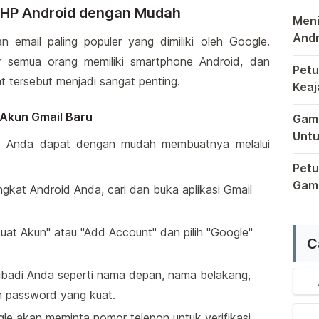
Pons
 HP Android dengan Mudah
Meni
Andr
n email paling populer yang dimiliki oleh Google.
Sema
r semua orang memiliki smartphone Android, dan
Petu
 tersebut menjadi sangat penting.
Keaj
Terb
Dala
Akun Gmail Baru
Game
Untu
il, Anda dapat dengan mudah membuatnya melalui
Saat
Petu
Game
kat Android Anda, cari dan buka aplikasi Gmail
Raga
uat Akun" atau "Add Account" dan pilih "Google"
C
pribadi Anda seperti nama depan, nama belakang,
an password yang kuat.
e akan meminta nomor telepon untuk verifikasi.