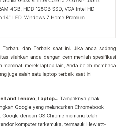
h Gorilla Glass !!! Intel Core i5 2467M-1.6Ghz
 RAM 4GB, HDD 128GB SSD, VGA Intel HD
en 14” LED, Windows 7 Home Premium
 Terbaru dan Terbaik saat ini. Jika anda sedang
tas silahkan anda dengan cern menilah spesifikasi
da meminati merek laptop lain, Anda boleh membaca
ng juga salah satu laptop terbaik saat ini
ell and Lenovo, Laptop…
Tampaknya pihak
langkah Google yang meluncurkan Chromebook
e. Google dengan OS Chrome memang telah
 vendor komputer terkemuka, termasuk Hewlett-