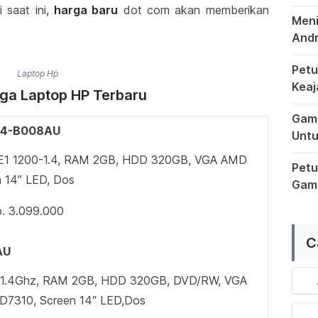
Pons
i saat ini,
harga baru
dot com akan memberikan
Meni
Andr
Sema
Petu
Laptop Hp
Keaj
rga Laptop HP Terbaru
Terb
Dala
Game
 14-B008AU
Untu
Saat
E1 1200-1.4, RAM 2GB, HDD 320GB, VGA AMD
Petu
 14” LED, Dos
Game
Raga
p. 3.099.000
C
AU
 1.4Ghz, RAM 2GB, HDD 320GB, DVD/RW, VGA
7310, Screen 14″ LED,Dos