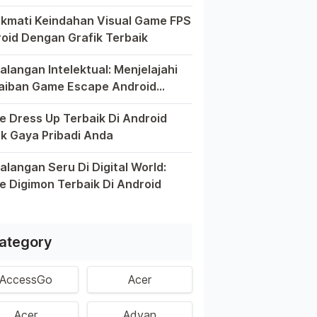
el pintar telah mengubah cara kita bermain game, dan Andro
kmati Keindahan Visual Game FPS
oid Dengan Grafik Terbaik
kin berkembangnya teknologi di era digital saat ini, peran
alangan Intelektual: Menjelajahi
aiban Game Escape Android
aik
m dunia game Android, genre escape telah mencuri perhatia
 Dress Up Terbaik Di Android
k Gaya Pribadi Anda
 ini, platform Android telah menjadi wadah kreativitas bagi 
alangan Seru Di Digital World:
 Digimon Terbaik Di Android
m permainan Android telah menghadirkan petualangan yang men
ategory
AccessGo
Acer
Acer
Advan