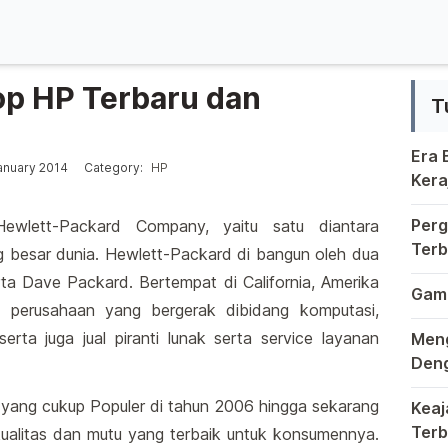
op HP Terbaru dan
T
Era
Posted in
anuary 2014
Category:
HP
Kera
Krea
Berm
Perg
ewlett-Packard Company, yaitu satu diantara
Terb
ng besar dunia. Hewlett-Packard di bangun oleh dua
Kung
Duni
ta Dave Packard. Bertempat di California, Amerika
Game
 perusahaan yang bergerak dibidang komputasi,
Di d
 serta juga jual piranti lunak serta service layanan
Meng
Deng
Dala
 yang cukup Populer di tahun 2006 hingga sekarang
Keaj
Terb
ualitas dan mutu yang terbaik untuk konsumennya.