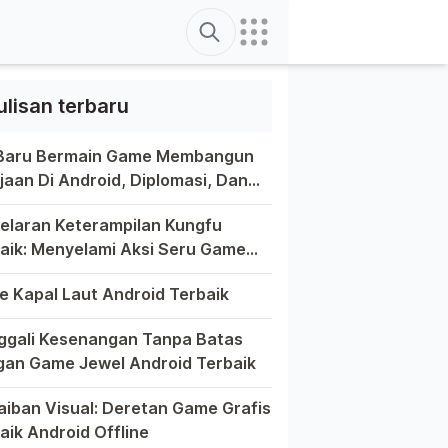
Search
ulisan terbaru
 Baru Bermain Game Membangun
jaan Di Android, Diplomasi, Dan
tivitas Di Ujung Jari Anda
ain game di platform Android telah menjadi bagian yang tak
elaran Keterampilan Kungfu
aik: Menyelami Aksi Seru Game
fu Di Android
a game selalu menawarkan pengalaman yang menghibur dan mem
 Kapal Laut Android Terbaik
unia game Android yang kaya dengan berbagai jenis permainan
gali Kesenangan Tanpa Batas
an Game Jewel Android Terbaik
m hiruk-pikuk dunia game Android, ada satu genre yang sela
aiban Visual: Deretan Game Grafis
aik Android Offline