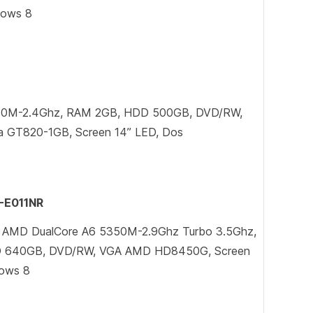
dows 8
 3110M-2.4Ghz, RAM 2GB, HDD 500GB, DVD/RW,
a GT820-1GB, Screen 14” LED, Dos
7-E011NR
, AMD DualCore A6 5350M-2.9Ghz Turbo 3.5Ghz,
 640GB, DVD/RW, VGA AMD HD8450G, Screen
dows 8