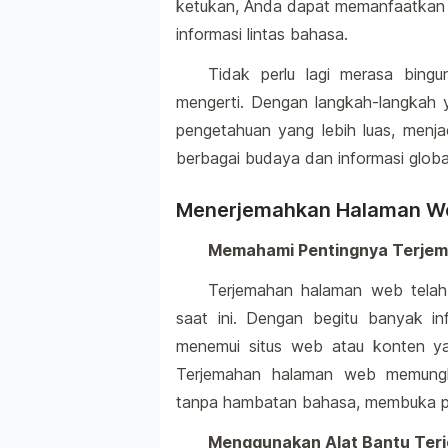
ketukan, Anda dapat memanfaatkan 
informasi lintas bahasa.
Tidak perlu lagi merasa bing
mengerti. Dengan langkah-langkah 
pengetahuan yang lebih luas, menj
berbagai budaya dan informasi globa
Menerjemahkan Halaman We
Memahami Pentingnya Terje
Terjemahan halaman web telah 
saat ini. Dengan begitu banyak inf
menemui situs web atau konten yan
Terjemahan halaman web memungki
tanpa hambatan bahasa, membuka pin
Menggunakan Alat Bantu Terj