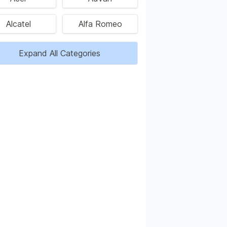
Alcatel
Alfa Romeo
Expand All Categories