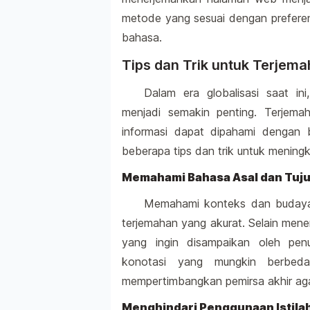
metode yang sesuai dengan preferen
bahasa.
Tips dan Trik untuk Terjem
Dalam era globalisasi saat in
menjadi semakin penting. Terjema
informasi dapat dipahami dengan b
beberapa tips dan trik untuk mening
Memahami Bahasa Asal dan Tuj
Memahami konteks dan budaya 
terjemahan yang akurat. Selain men
yang ingin disampaikan oleh penu
konotasi yang mungkin berbed
mempertimbangkan pemirsa akhir aga
Menghindari Penggunaan Istilah