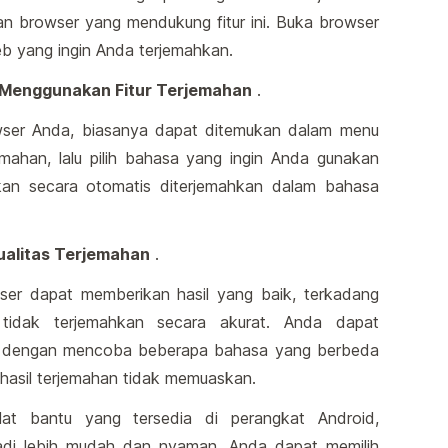
 browser yang mendukung fitur ini. Buka browser
b yang ingin Anda terjemahkan.
 Menggunakan Fitur Terjemahan
.
wser Anda, biasanya dapat ditemukan dalam menu
jemahan, lalu pilih bahasa yang ingin Anda gunakan
an secara otomatis diterjemahkan dalam bahasa
ualitas Terjemahan
.
wser dapat memberikan hasil yang baik, terkadang
tidak terjemahkan secara akurat. Anda dapat
an dengan mencoba beberapa bahasa yang berbeda
a hasil terjemahan tidak memuaskan.
at bantu yang tersedia di perangkat Android,
di lebih mudah dan nyaman. Anda dapat memilih