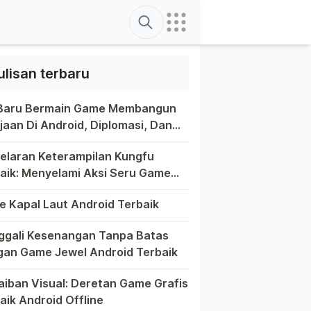
Search
ulisan terbaru
 Baru Bermain Game Membangun
jaan Di Android, Diplomasi, Dan
tivitas Di Ujung Jari Anda
ain game di platform Android telah menjadi bagian yang tak
elaran Keterampilan Kungfu
aik: Menyelami Aksi Seru Game
fu Di Android
a game selalu menawarkan pengalaman yang menghibur dan mem
 Kapal Laut Android Terbaik
unia game Android yang kaya dengan berbagai jenis permainan
gali Kesenangan Tanpa Batas
an Game Jewel Android Terbaik
m hiruk-pikuk dunia game Android, ada satu genre yang sela
aiban Visual: Deretan Game Grafis
aik Android Offline