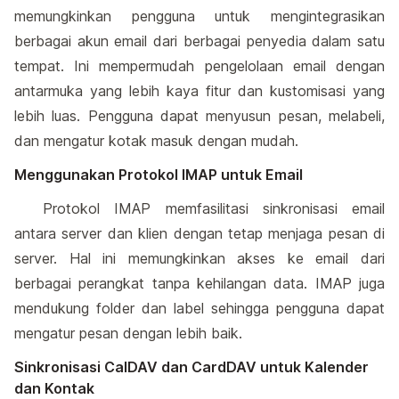
memungkinkan pengguna untuk mengintegrasikan
berbagai akun email dari berbagai penyedia dalam satu
tempat. Ini mempermudah pengelolaan email dengan
antarmuka yang lebih kaya fitur dan kustomisasi yang
lebih luas. Pengguna dapat menyusun pesan, melabeli,
dan mengatur kotak masuk dengan mudah.
Menggunakan Protokol IMAP untuk Email
Protokol IMAP memfasilitasi sinkronisasi email
antara server dan klien dengan tetap menjaga pesan di
server. Hal ini memungkinkan akses ke email dari
berbagai perangkat tanpa kehilangan data. IMAP juga
mendukung folder dan label sehingga pengguna dapat
mengatur pesan dengan lebih baik.
Sinkronisasi CalDAV dan CardDAV untuk Kalender
dan Kontak