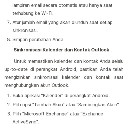
lampiran email secara otomatis atau hanya saat
terhubung ke Wi-Fi.
Atur jumlah email yang akan diunduh saat setiap
sinkronisasi.
Simpan perubahan Anda.
Sinkronisasi Kalender dan Kontak Outlook
.
Untuk memastikan kalender dan kontak Anda selalu
up-to-date di perangkat Android, pastikan Anda telah
mengizinkan sinkronisasi kalender dan kontak saat
menghubungkan akun Outlook.
Buka aplikasi "Kalender" di perangkat Android.
Pilih opsi "Tambah Akun" atau "Sambungkan Akun".
Pilih "Microsoft Exchange" atau "Exchange
ActiveSync".