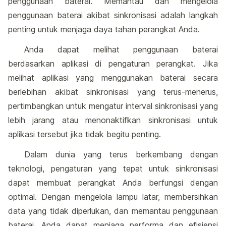
penggunaan baterai. Memantau dan mengelola
penggunaan baterai akibat sinkronisasi adalah langkah
penting untuk menjaga daya tahan perangkat Anda.
Anda dapat melihat penggunaan baterai
berdasarkan aplikasi di pengaturan perangkat. Jika
melihat aplikasi yang menggunakan baterai secara
berlebihan akibat sinkronisasi yang terus-menerus,
pertimbangkan untuk mengatur interval sinkronisasi yang
lebih jarang atau menonaktifkan sinkronisasi untuk
aplikasi tersebut jika tidak begitu penting.
Dalam dunia yang terus berkembang dengan
teknologi, pengaturan yang tepat untuk sinkronisasi
dapat membuat perangkat Anda berfungsi dengan
optimal. Dengan mengelola lampu latar, membersihkan
data yang tidak diperlukan, dan memantau penggunaan
baterai, Anda dapat menjaga performa dan efisiensi