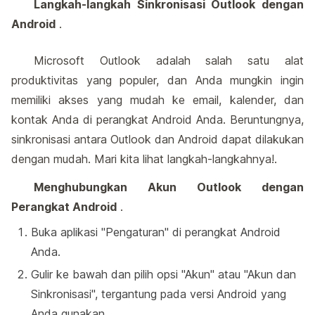
Langkah-langkah Sinkronisasi Outlook dengan
Android
.
Microsoft Outlook adalah salah satu alat
produktivitas yang populer, dan Anda mungkin ingin
memiliki akses yang mudah ke email, kalender, dan
kontak Anda di perangkat Android Anda. Beruntungnya,
sinkronisasi antara Outlook dan Android dapat dilakukan
dengan mudah. Mari kita lihat langkah-langkahnya!.
Menghubungkan Akun Outlook dengan
Perangkat Android
.
Buka aplikasi "Pengaturan" di perangkat Android
Anda.
Gulir ke bawah dan pilih opsi "Akun" atau "Akun dan
Sinkronisasi", tergantung pada versi Android yang
Anda gunakan.