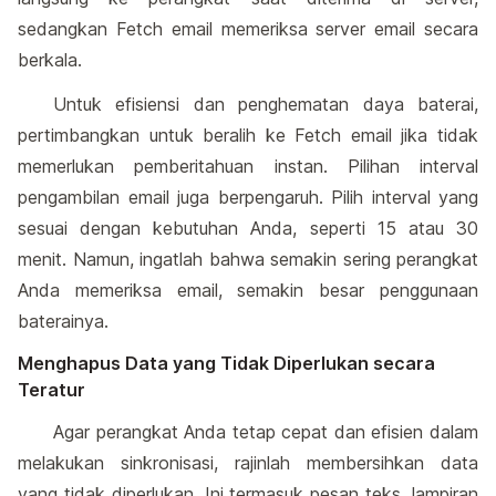
sedangkan Fetch email memeriksa server email secara
berkala.
Untuk efisiensi dan penghematan daya baterai,
pertimbangkan untuk beralih ke Fetch email jika tidak
memerlukan pemberitahuan instan. Pilihan interval
pengambilan email juga berpengaruh. Pilih interval yang
sesuai dengan kebutuhan Anda, seperti 15 atau 30
menit. Namun, ingatlah bahwa semakin sering perangkat
Anda memeriksa email, semakin besar penggunaan
baterainya.
Menghapus Data yang Tidak Diperlukan secara
Teratur
Agar perangkat Anda tetap cepat dan efisien dalam
melakukan sinkronisasi, rajinlah membersihkan data
yang tidak diperlukan. Ini termasuk pesan teks, lampiran