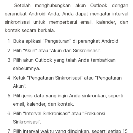
Setelah menghubungkan akun Outlook dengan
perangkat Android Anda, Anda dapat mengatur interval
sinkronisasi untuk memperbarui email, kalender, dan
kontak secara berkala.
Buka aplikasi "Pengaturan" di perangkat Android.
Pilih "Akun" atau "Akun dan Sinkronisasi".
Pilih akun Outlook yang telah Anda tambahkan
sebelumnya.
Ketuk "Pengaturan Sinkronisasi" atau "Pengaturan
Akun".
Pilih jenis data yang ingin Anda sinkronkan, seperti
email, kalender, dan kontak.
Pilih "Interval Sinkronisasi" atau "Frekuensi
Sinkronisasi".
Pilih interval waktu yang diinginkan, seperti setiap 15