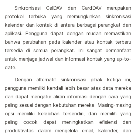
Sinkronisasi CalDAV dan CardDAV merupakan
protokol terbuka yang memungkinkan sinkronisasi
kalender dan kontak di antara berbagai perangkat dan
aplikasi. Pengguna dapat dengan mudah memastikan
bahwa perubahan pada kalender atau kontak terbaru
tersedia di semua perangkat. Ini sangat bermanfaat
untuk menjaga jadwal dan informasi kontak yang up-to-
date.
Dengan alternatif sinkronisasi pihak ketiga ini,
pengguna memiliki kendali lebih besar atas data mereka
dan dapat mengatur aliran informasi dengan cara yang
paling sesuai dengan kebutuhan mereka. Masing-masing
opsi memiliki kelebihan tersendiri, dan memilih yang
paling cocok dapat meningkatkan efisiensi dan
produktivitas dalam mengelola email, kalender, dan