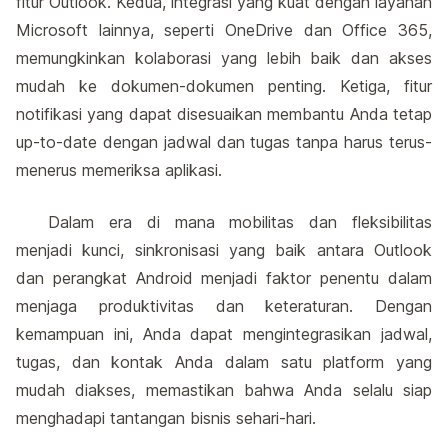
fitur Outlook. Kedua, integrasi yang kuat dengan layanan
Microsoft lainnya, seperti OneDrive dan Office 365,
memungkinkan kolaborasi yang lebih baik dan akses
mudah ke dokumen-dokumen penting. Ketiga, fitur
notifikasi yang dapat disesuaikan membantu Anda tetap
up-to-date dengan jadwal dan tugas tanpa harus terus-
menerus memeriksa aplikasi.
Dalam era di mana mobilitas dan fleksibilitas
menjadi kunci, sinkronisasi yang baik antara Outlook
dan perangkat Android menjadi faktor penentu dalam
menjaga produktivitas dan keteraturan. Dengan
kemampuan ini, Anda dapat mengintegrasikan jadwal,
tugas, dan kontak Anda dalam satu platform yang
mudah diakses, memastikan bahwa Anda selalu siap
menghadapi tantangan bisnis sehari-hari.