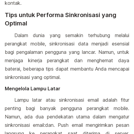
kontak.
Tips untuk Performa Sinkronisasi yang
Optimal
Dalam dunia yang semakin terhubung melalui
perangkat mobile, sinkronisasi data menjadi esensial
bagi pengalaman pengguna yang lancar. Namun, untuk
menjaga kinerja perangkat dan menghemat daya
baterai, beberapa tips dapat membantu Anda mencapai
sinkronisasi yang optimal.
Mengelola Lampu Latar
Lampu latar atau sinkronisasi email adalah fitur
penting bagi banyak pengguna perangkat mobile.
Namun, ada dua pendekatan utama dalam mengatur
sinkronisasi email:dan. Push email mengirimkan pesan
langsung ke perangkat saat diterima di server,