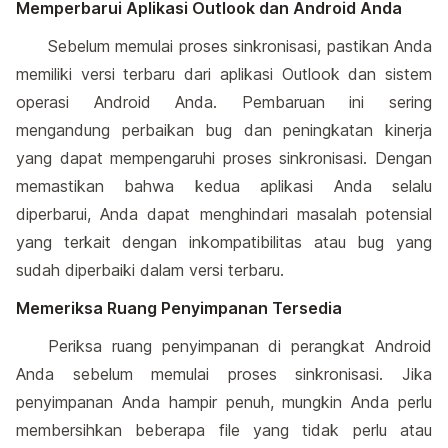
Memperbarui Aplikasi Outlook dan Android Anda
Sebelum memulai proses sinkronisasi, pastikan Anda
memiliki versi terbaru dari aplikasi Outlook dan sistem
operasi Android Anda. Pembaruan ini sering
mengandung perbaikan bug dan peningkatan kinerja
yang dapat mempengaruhi proses sinkronisasi. Dengan
memastikan bahwa kedua aplikasi Anda selalu
diperbarui, Anda dapat menghindari masalah potensial
yang terkait dengan inkompatibilitas atau bug yang
sudah diperbaiki dalam versi terbaru.
Memeriksa Ruang Penyimpanan Tersedia
Periksa ruang penyimpanan di perangkat Android
Anda sebelum memulai proses sinkronisasi. Jika
penyimpanan Anda hampir penuh, mungkin Anda perlu
membersihkan beberapa file yang tidak perlu atau