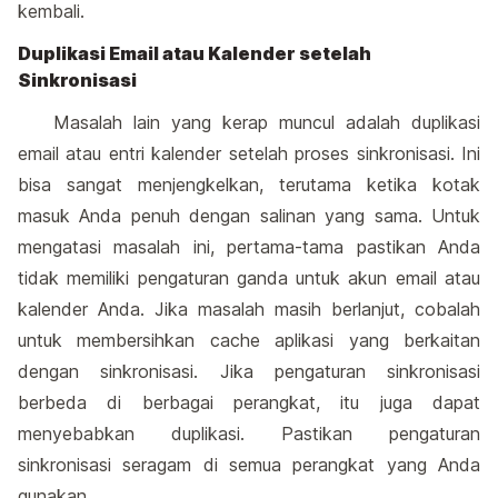
kembali.
Duplikasi Email atau Kalender setelah
Sinkronisasi
Masalah lain yang kerap muncul adalah duplikasi
email atau entri kalender setelah proses sinkronisasi. Ini
bisa sangat menjengkelkan, terutama ketika kotak
masuk Anda penuh dengan salinan yang sama. Untuk
mengatasi masalah ini, pertama-tama pastikan Anda
tidak memiliki pengaturan ganda untuk akun email atau
kalender Anda. Jika masalah masih berlanjut, cobalah
untuk membersihkan cache aplikasi yang berkaitan
dengan sinkronisasi. Jika pengaturan sinkronisasi
berbeda di berbagai perangkat, itu juga dapat
menyebabkan duplikasi. Pastikan pengaturan
sinkronisasi seragam di semua perangkat yang Anda
gunakan.