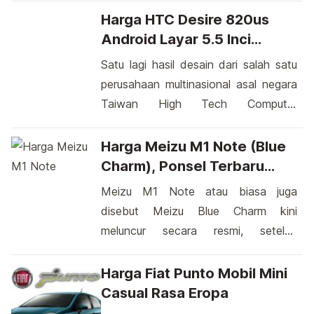
Proses ini melibatkan beberapa
Harga HTC Desire 820us
langkah yang cukup mudah dilakukan
Android Layar 5.5 Inci
di platform ini. Dengan berbagai fitur
Prosesor 64 bit
Satu lagi hasil desain dari salah satu
yang ditawarkan oleh YouTube,
perusahaan multinasional asal negara
menghapus channel dari perangkat
Taiwan High Tech Computer
Android dapat diikuti dengan
Corporation atau sekarang dikenal
beberapa langkah sederhana. Dalam
dengan HTC Corporation yang diberi
Harga Meizu M1 Note (Blue
era di mana konten digital semakin
nama HTC Desire 820us, hasil desain
Charm), Ponsel Terbaru
berperan […]
tersebut kini berada di TENAA dan
Terjangkau
Meizu M1 Note atau biasa juga
mengikuti sertifikasi seperti
disebut Meizu Blue Charm kini
smartphone sebelumnya yakni HTC
meluncur secara resmi, setelah
Desire D816h. Smartphone ini
beberapa minggu yang lalu kita
merupakan hasil desain terbaru yang
pernah mendengar kabar yang
Harga Fiat Punto Mobil Mini
nantinya diharapkan mampu […]
mengatakan bahwa telah bocor dua
Casual Rasa Eropa
perangkat yang diduga Meizu Blue