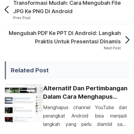
Transformasi Mudah: Cara Mengubah File
JPG Ke PNG Di Android
Prev Post
Dalam penggunaan sehari-hari, kita sering kali i
Mengubah PDF Ke PPT Di Android: Langkah
Praktis Untuk Presentasi Dinamis
Next Post
Dalam penggunaan sehari-hari, kita sering kali ingin
Related Post
Alternatif Dan Pertimbangan
Dalam Cara Menghapus
Channel YouTube Di HP
Menghapus channel YouTube dari
Android
perangkat Android bisa menjadi
langkah yang perlu diambil saat
keputusan tersebut menjadi relevan.