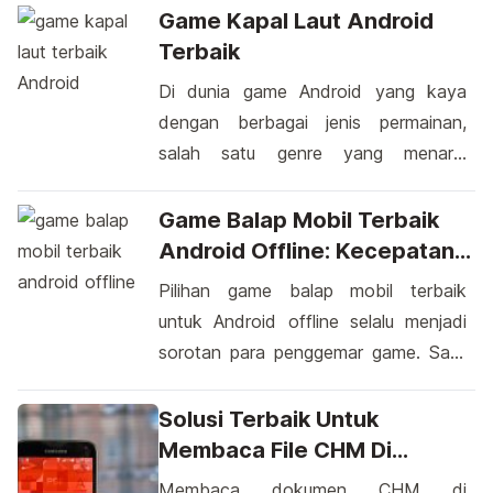
terkecuali salah satu produsen asal
Game Kapal Laut Android
negara India yakni Xolo. Tepat pada
Terbaik
hari rabu Xolo kembali meluncurkan
Di dunia game Android yang kaya
hasil rancangan terbarunya yang di
dengan berbagai jenis permainan,
beri nama Xolo Q2100. Hasil desain
salah satu genre yang menarik
terbarunya tersebut identik dengan
perhatian adalah game kapal laut.
pemindai sidik jari built-in di bagian
Dengan grafik yang mengagumkan
Game Balap Mobil Terbaik
belakang, […]
dan gameplay yang mengasyikkan,
Android Offline: Kecepatan
game kapal laut android terbaik telah
Dan Keasyikan Di
Pilihan game balap mobil terbaik
berhasil mencuri hati para pemain.
Genggaman Anda
untuk Android offline selalu menjadi
Mereka membawa sensasi
sorotan para penggemar game. Saat
petualangan maritim langsung ke ujung
Anda ingin merasakan kecepatan dan
jari Anda. Tak diragukan lagi, pasar
adrenalina di jalur balap, tidak ada
Solusi Terbaik Untuk
game Android […]
yang lebih memuaskan daripada
Membaca File CHM Di
meluncur di lintasan dengan grafis
Android
Membaca dokumen CHM di