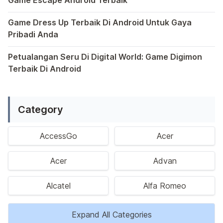
Dalam dunia game Android, genre escape telah mencuri p
Game Dress Up Terbaik Di Android Untuk Gaya
Pribadi Anda
Saat ini, platform Android telah menjadi wadah kreativita
Petualangan Seru Di Digital World: Game Digimon
Terbaik Di Android
Ragam permainan Android telah menghadirkan petualangan y
Category
AccessGo
Acer
Acer
Advan
Alcatel
Alfa Romeo
Expand All Categories