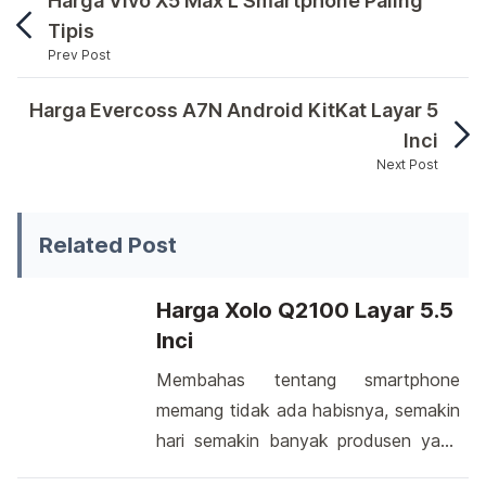
Harga Vivo X5 Max L Smartphone Paling
Tipis
Prev Post
Salah satu perusahaan multinasional asal negara 
Harga Evercoss A7N Android KitKat Layar 5
Inci
Next Post
Salah satu perusahaan multinasional asal negara Chin
Related Post
Harga Xolo Q2100 Layar 5.5
Inci
Membahas tentang smartphone
memang tidak ada habisnya, semakin
hari semakin banyak produsen yang
memperkenalkan hasil desainnya. Tak