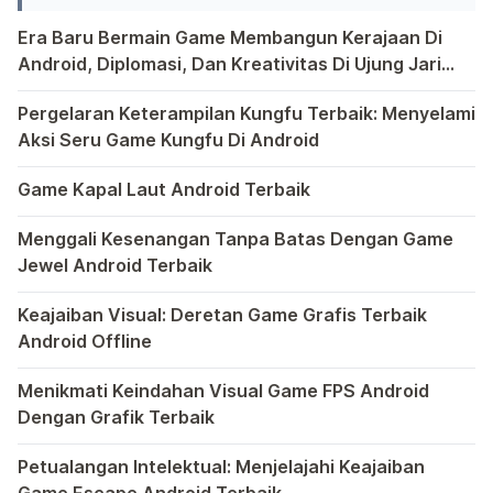
Acer mempekerjakan 39. 000 orang
Era Baru Bermain Game Membangun Kerajaan Di
[…]
Android, Diplomasi, Dan Kreativitas Di Ujung Jari
Anda
Bermain game di platform Android telah menjadi bagian y
Pergelaran Keterampilan Kungfu Terbaik: Menyelami
Aksi Seru Game Kungfu Di Android
Dunia game selalu menawarkan pengalaman yang menghibur 
Game Kapal Laut Android Terbaik
Di dunia game Android yang kaya dengan berbagai jenis pe
Menggali Kesenangan Tanpa Batas Dengan Game
Jewel Android Terbaik
Dalam hiruk-pikuk dunia game Android, ada satu genre ya
Keajaiban Visual: Deretan Game Grafis Terbaik
Android Offline
Ponsel pintar telah mengubah cara kita bermain game, dan
Menikmati Keindahan Visual Game FPS Android
Dengan Grafik Terbaik
Semakin berkembangnya teknologi di era digital saat ini
Petualangan Intelektual: Menjelajahi Keajaiban
Game Escape Android Terbaik