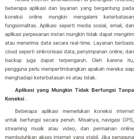
beberapa aplikasi dan layanan yang bergantung pada
koneksi online mungkin mengalami keterbatasan
fungsionalitas. Aplikasi seperti media sosial, email, dan
aplikasi perpesanan instan mungkin tidak dapat mengirim
atau menerima data secara real-time. Layanan berbasis
cloud seperti sinkronisasi data, penyimpanan online, dan
backup juga dapat terpengaruh. Oleh karena itu,
pengguna perlu mempertimbangkan apakah mereka siap
menghadapi keterbatasan ini atau tidak.
Aplikasi yang Mungkin Tidak Berfungsi Tanpa
Koneksi
.
Beberapa aplikasi memerlukan koneksi internet
untuk berfungsi secara penuh. Misalnya, navigasi GPS,
streaming musik atau video, dan permainan online
membutuhkan akses internet yang stabil. Jika pengguna