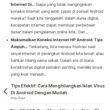
Internet Di…
Siapa yang tidak menginginkan
koneksi internet yang lebih cepat di ponsel Android
mereka? Saat kita tenggelam dalam dunia digital,
kecepatan internet dapat membuat perbedaan
besar dalam pengalaman online kita. Dari…
Maksimalkan Koneksi Internet HP Android: Tips
Ampuh…
Terkadang, kita merasa frustrasi saat
sinyal internet di perangkat Android kita lemah atau
bahkan hilang sama sekali. Dalam era di mana
konektivitas digital semakin penting, memiliki sinyal
yang kuat menjadi…
Tips Efektif: Cara Menghilangkan Iklan Virus
Di Android Dengan Mudah
Prev Post
Ketika berada dalam situasi di mana Anda ingin m