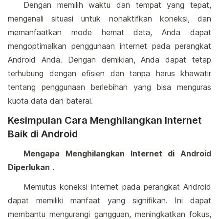
Dengan memilih waktu dan tempat yang tepat,
mengenali situasi untuk nonaktifkan koneksi, dan
memanfaatkan mode hemat data, Anda dapat
mengoptimalkan penggunaan internet pada perangkat
Android Anda. Dengan demikian, Anda dapat tetap
terhubung dengan efisien dan tanpa harus khawatir
tentang penggunaan berlebihan yang bisa menguras
kuota data dan baterai.
Kesimpulan Cara Menghilangkan Internet
Baik di Android
Mengapa Menghilangkan Internet di Android
Diperlukan
.
Memutus koneksi internet pada perangkat Android
dapat memiliki manfaat yang signifikan. Ini dapat
membantu mengurangi gangguan, meningkatkan fokus,