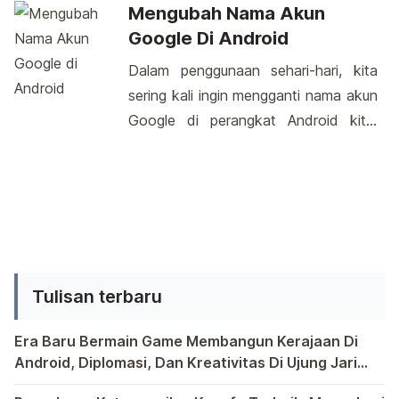
kita harus pandai dalam melihat apa
Mengubah Nama Akun
menyimpan data video yang diputar
mamfaatnya untuk kedepan
Google Di Android
melalui […]
kemudian kitapun dapat
Dalam penggunaan sehari-hari, kita
menyesuaikan berapa budget yang
sering kali ingin mengganti nama akun
harus di keluarkan untuk memiliki
Google di perangkat Android kita.
mobil baru tersebut. Mobil Daihatsu
Proses ini sebenarnya cukup
Terios yang merupakan mobil yang
sederhana dan dapat dilakukan
dapat menampung penumpang yang
dengan beberapa langkah mudah.
lebih […]
Langkah pertama adalah membuka
pengaturan di perangkat Android
Anda. Setelah itu, carilah opsi "Akun"
Tulisan terbaru
atau "Akun Google" di dalam
pengaturan. Di sini, Anda akan melihat
Era Baru Bermain Game Membangun Kerajaan Di
daftar akun Google […]
Android, Diplomasi, Dan Kreativitas Di Ujung Jari
Anda
Bermain game di platform Android telah menjadi bagian y