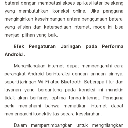
baterai dengan membatasi akses aplikasi latar belakang
yang membutuhkan koneksi online. Jika pengguna
menginginkan keseimbangan antara penggunaan baterai
yang efisien dan ketersediaan internet, mode ini bisa
menjadi pilihan yang baik.
Efek Pengaturan Jaringan pada Performa
Android
.
Menghilangkan internet dapat mempengaruhi cara
perangkat Android berinteraksi dengan jaringan lainnya,
seperti jaringan Wi-Fi atau Bluetooth. Beberapa fitur dan
layanan yang bergantung pada koneksi ini mungkin
tidak akan berfungsi optimal tanpa internet. Pengguna
perlu memahami bahwa mematikan internet dapat
memengaruhi konektivitas secara keseluruhan.
Dalam mempertimbangkan untuk menghilangkan