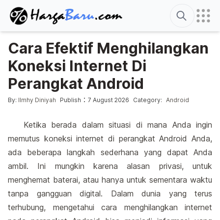
Search
Cara Efektif Menghilangkan
Koneksi Internet Di
Perangkat Android
Posted by
Posted in
:
By:
Ilmhy Diniyah
Publish
7 August 2026
Category:
Android
Ketika berada dalam situasi di mana Anda ingin
memutus koneksi internet di perangkat Android Anda,
ada beberapa langkah sederhana yang dapat Anda
ambil. Ini mungkin karena alasan privasi, untuk
menghemat baterai, atau hanya untuk sementara waktu
tanpa gangguan digital. Dalam dunia yang terus
terhubung, mengetahui cara menghilangkan internet