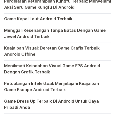
Pergelaran Keterampilan Kungfu Terbaik: Menyelami
Aksi Seru Game Kungfu Di Android
Dunia game selalu menawarkan pengalaman yang menghibur 
Game Kapal Laut Android Terbaik
Di dunia game Android yang kaya dengan berbagai jenis pe
Menggali Kesenangan Tanpa Batas Dengan Game
Jewel Android Terbaik
Dalam hiruk-pikuk dunia game Android, ada satu genre ya
Keajaiban Visual: Deretan Game Grafis Terbaik
Android Offline
Ponsel pintar telah mengubah cara kita bermain game, dan
Menikmati Keindahan Visual Game FPS Android
Dengan Grafik Terbaik
Semakin berkembangnya teknologi di era digital saat ini
Petualangan Intelektual: Menjelajahi Keajaiban
Game Escape Android Terbaik
Dalam dunia game Android, genre escape telah mencuri p
Game Dress Up Terbaik Di Android Untuk Gaya
Pribadi Anda
Saat ini, platform Android telah menjadi wadah kreativita