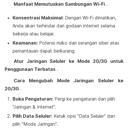
Manfaat Memutuskan Sambungan Wi-Fi
.
Konsentrasi Maksimal:
Dengan Wi-Fi dimatikan,
Anda akan terhindar dari godaan internet selama
bekerja atau belajar.
Keamanan:
Potensi risiko dari serangan siber atau
pemantauan dapat berkurang.
Atur Jaringan Seluler ke Mode 2G/3G untuk
Penggunaan Terbatas
.
Cara Mengubah Mode Jaringan Seluler ke
2G/3G
.
Buka Pengaturan:
Pergi ke pengaturan dan pilih
"Jaringan & Internet".
Pilih Data Seluler:
Ketuk opsi "Data Seluler" dan
pilih "Mode Jaringan".