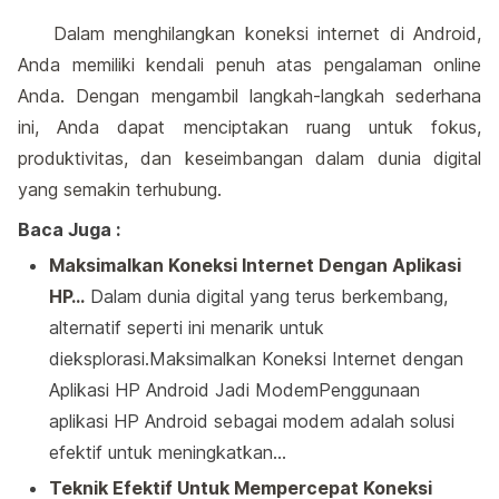
Dalam menghilangkan koneksi internet di Android,
Anda memiliki kendali penuh atas pengalaman online
Anda. Dengan mengambil langkah-langkah sederhana
ini, Anda dapat menciptakan ruang untuk fokus,
produktivitas, dan keseimbangan dalam dunia digital
yang semakin terhubung.
Baca Juga :
Maksimalkan Koneksi Internet Dengan Aplikasi
HP…
Dalam dunia digital yang terus berkembang,
alternatif seperti ini menarik untuk
dieksplorasi.Maksimalkan Koneksi Internet dengan
Aplikasi HP Android Jadi ModemPenggunaan
aplikasi HP Android sebagai modem adalah solusi
efektif untuk meningkatkan…
Teknik Efektif Untuk Mempercepat Koneksi