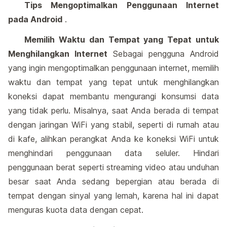
Tips Mengoptimalkan Penggunaan Internet
pada Android
.
Memilih Waktu dan Tempat yang Tepat untuk
Menghilangkan Internet
Sebagai pengguna Android
yang ingin mengoptimalkan penggunaan internet, memilih
waktu dan tempat yang tepat untuk menghilangkan
koneksi dapat membantu mengurangi konsumsi data
yang tidak perlu. Misalnya, saat Anda berada di tempat
dengan jaringan WiFi yang stabil, seperti di rumah atau
di kafe, alihkan perangkat Anda ke koneksi WiFi untuk
menghindari penggunaan data seluler. Hindari
penggunaan berat seperti streaming video atau unduhan
besar saat Anda sedang bepergian atau berada di
tempat dengan sinyal yang lemah, karena hal ini dapat
menguras kuota data dengan cepat.