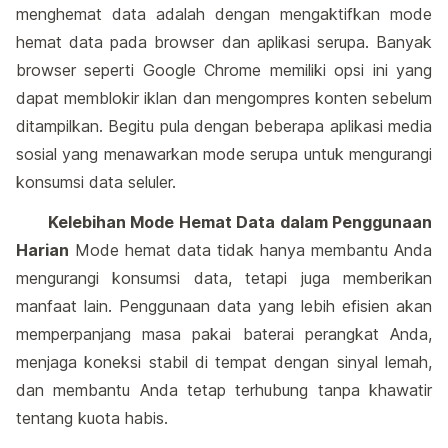
menghemat data adalah dengan mengaktifkan mode
hemat data pada browser dan aplikasi serupa. Banyak
browser seperti Google Chrome memiliki opsi ini yang
dapat memblokir iklan dan mengompres konten sebelum
ditampilkan. Begitu pula dengan beberapa aplikasi media
sosial yang menawarkan mode serupa untuk mengurangi
konsumsi data seluler.
Kelebihan Mode Hemat Data dalam Penggunaan
Harian
Mode hemat data tidak hanya membantu Anda
mengurangi konsumsi data, tetapi juga memberikan
manfaat lain. Penggunaan data yang lebih efisien akan
memperpanjang masa pakai baterai perangkat Anda,
menjaga koneksi stabil di tempat dengan sinyal lemah,
dan membantu Anda tetap terhubung tanpa khawatir
tentang kuota habis.