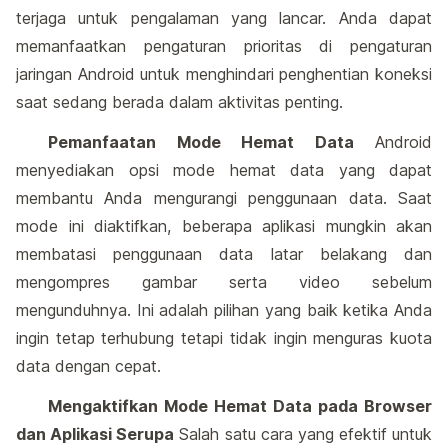
terjaga untuk pengalaman yang lancar. Anda dapat
memanfaatkan pengaturan prioritas di pengaturan
jaringan Android untuk menghindari penghentian koneksi
saat sedang berada dalam aktivitas penting.
Pemanfaatan Mode Hemat Data
Android
menyediakan opsi mode hemat data yang dapat
membantu Anda mengurangi penggunaan data. Saat
mode ini diaktifkan, beberapa aplikasi mungkin akan
membatasi penggunaan data latar belakang dan
mengompres gambar serta video sebelum
mengunduhnya. Ini adalah pilihan yang baik ketika Anda
ingin tetap terhubung tetapi tidak ingin menguras kuota
data dengan cepat.
Mengaktifkan Mode Hemat Data pada Browser
dan Aplikasi Serupa
Salah satu cara yang efektif untuk