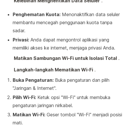
Kelebihan Menghentikan Data Seluler
.
Penghematan Kuota:
Menonaktifkan data seluler
membantu mencegah penggunaan kuota tanpa
sadar.
Privasi:
Anda dapat mengontrol aplikasi yang
memiliki akses ke internet, menjaga privasi Anda.
Matikan Sambungan Wi-Fi untuk Isolasi Total
.
Langkah-langkah Mematikan Wi-Fi
.
Buka Pengaturan:
Buka pengaturan dan pilih
"Jaringan & Internet".
Pilih Wi-Fi:
Ketuk opsi "Wi-Fi" untuk membuka
pengaturan jaringan nirkabel.
Matikan Wi-Fi:
Geser tombol "Wi-Fi" menjadi posisi
mati.