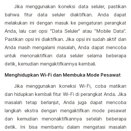
Jika menggunakan koneksi data seluler, pastikan
bahwa fitur data seluler diaktifkan. Anda dapat
melakukan ini dengan masuk ke pengaturan perangkat
Anda, lalu cari opsi "Data Seluler" atau "Mobile Data".
Pastikan opsi ini diaktifkan. Jika opsi ini sudah aktif dan
Anda masih mengalami masalah, Anda dapat mencoba
untuk menonaktifkan data seluler selama beberapa
detik, kemudian mengaktifkannya kembali.
Menghidupkan Wi-Fi dan Membuka Mode Pesawat
Jika menggunakan koneksi Wi-Fi, coba matikan
dan hidupkan kembali fitur Wi-Fi di perangkat Anda. Jika
masalah tetap berlanjut, Anda juga dapat mencoba
langkah ekstra dengan mengaktifkan mode pesawat
dan kemudian menonaktifkannya setelah beberapa
detik. Ini bisa membantu dalam mengatasi masalah