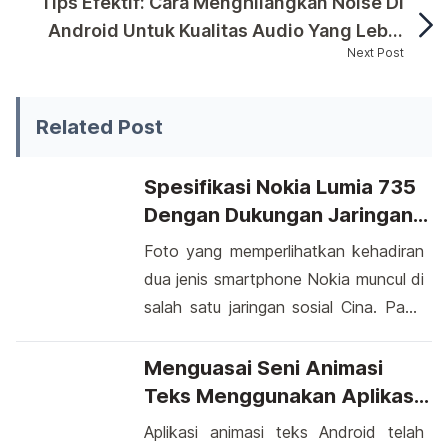
Tips Efektif: Cara Menghilangkan Noise Di
Android Untuk Kualitas Audio Yang Lebih
Next Post
Baik
Ketika berada dalam situasi di mana Anda ingin memut
Related Post
Spesifikasi Nokia Lumia 735
Dengan Dukungan Jaringan
LTE
Foto yang memperlihatkan kehadiran
dua jenis smartphone Nokia muncul di
salah satu jaringan sosial Cina. Pada
gambar tersebut terdapat keterangan
yang menyebutkan Nokia Lumia 735
Menguasai Seni Animasi
4G dan Lumia 730 dual-SIM. Kedua
Teks Menggunakan Aplikasi
smartphone tersebut memiliki warna
Animasi Teks Android
Aplikasi animasi teks Android telah
hitam dan putih dengan dimensi yang