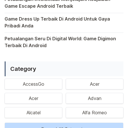
Game Escape Android Terbaik
Dalam dunia game Android, genre escape telah mencuri p
Game Dress Up Terbaik Di Android Untuk Gaya
Pribadi Anda
Saat ini, platform Android telah menjadi wadah kreativita
Petualangan Seru Di Digital World: Game Digimon
Terbaik Di Android
Ragam permainan Android telah menghadirkan petualangan y
Category
AccessGo
Acer
Acer
Advan
Alcatel
Alfa Romeo