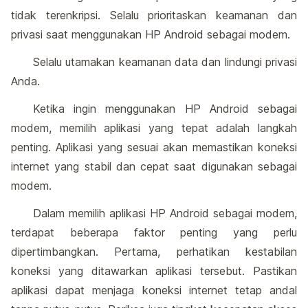
tidak terenkripsi. Selalu prioritaskan keamanan dan
privasi saat menggunakan HP Android sebagai modem.
Selalu utamakan keamanan data dan lindungi privasi
Anda.
Ketika ingin menggunakan HP Android sebagai
modem, memilih aplikasi yang tepat adalah langkah
penting. Aplikasi yang sesuai akan memastikan koneksi
internet yang stabil dan cepat saat digunakan sebagai
modem.
Dalam memilih aplikasi HP Android sebagai modem,
terdapat beberapa faktor penting yang perlu
dipertimbangkan. Pertama, perhatikan kestabilan
koneksi yang ditawarkan aplikasi tersebut. Pastikan
aplikasi dapat menjaga koneksi internet tetap andal