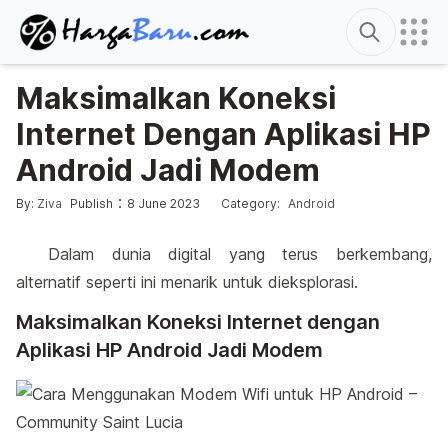
Search
Maksimalkan Koneksi
Internet Dengan Aplikasi HP
Android Jadi Modem
Edited
10 August 2026
Posted by
Posted in
:
:
By:
Ziva
Publish
8 June 2023
Category:
Android
Dalam dunia digital yang terus berkembang,
alternatif seperti ini menarik untuk dieksplorasi.
Maksimalkan Koneksi Internet dengan
Aplikasi HP Android Jadi Modem