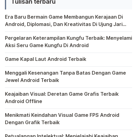
Tulisan terbaru
AF 9190 New dan Asiadroid 90.
Beberapa ponsel lokal lainnya pun
Era Baru Bermain Game Membangun Kerajaan Di
telah banyak […]
Android, Diplomasi, Dan Kreativitas Di Ujung Jari
Anda
Bermain game di platform Android telah menjadi bagian y
Pergelaran Keterampilan Kungfu Terbaik: Menyelami
Aksi Seru Game Kungfu Di Android
Dunia game selalu menawarkan pengalaman yang menghibur 
Game Kapal Laut Android Terbaik
Di dunia game Android yang kaya dengan berbagai jenis pe
Menggali Kesenangan Tanpa Batas Dengan Game
Jewel Android Terbaik
Dalam hiruk-pikuk dunia game Android, ada satu genre ya
Keajaiban Visual: Deretan Game Grafis Terbaik
Android Offline
Ponsel pintar telah mengubah cara kita bermain game, dan
Menikmati Keindahan Visual Game FPS Android
Dengan Grafik Terbaik
Semakin berkembangnya teknologi di era digital saat ini
Petualangan Intelektual: Menjelajahi Keajaiban