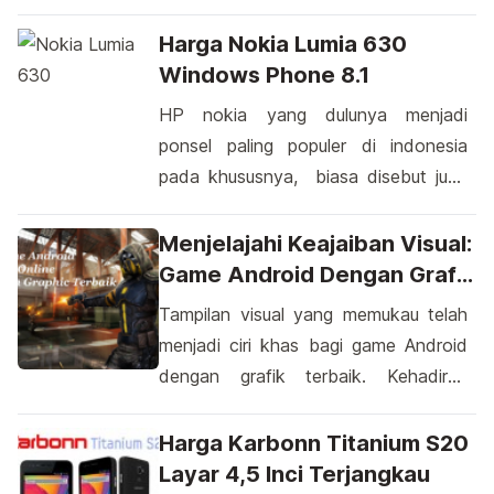
Samsung Galaxy Grand Neo yang
memiliki layar berukuran 5 inci dengan
Harga Nokia Lumia 630
prosessor quad core. Belum lama ini
Windows Phone 8.1
vendor samsung juga
HP nokia yang dulunya menjadi
mempublikasikan smartphone
ponsel paling populer di indonesia
terbarunya yakni Galaxy Beam
pada khususnya, biasa disebut juga
2 yang memiliki fitur proyektor eh
dengan istilah merek ponsel sejuta
diluncurkan lagi ponsel murahnya
umat kini kembali bangkit setelah
Menjelajahi Keajaiban Visual:
yaitu Samsung Galaxy Grand Neo itu
sebagian besar perusaannya dibeli
Game Android Dengan Grafis
sendiri namun memiliki […]
oleh microsoft. Pada awal debutya
Terbaik Yang Mengagumkan
Tampilan visual yang memukau telah
bebarapa waktu lalu Nokia yang telah
menjadi ciri khas bagi game Android
meluncurkan ponsel androidnya
dengan grafik terbaik. Kehadiran
yaitu Nokia X Dual SIM yang juga
smartphone canggih telah membuka
telah menunjukkan bahwa nokia
jalan bagi para pengembang game
Harga Karbonn Titanium S20
masih mampu untuk […]
untuk menciptakan dunia virtual yang
Layar 4,5 Inci Terjangkau