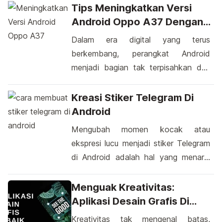
paling menonjol. Namun, bagaimana
Tips Meningkatkan Versi
sebenarnya Anda dapat
Android Oppo A37 Dengan
menggunakan Bitcoin di perangkat
Mudah
Dalam era digital yang terus
Android Anda? Mari kita simak
berkembang, perangkat Android
bersama!. Menggunakan Bitcoin di
menjadi bagian tak terpisahkan dari
Android dapat menjadi pengalaman
kehidupan sehari-hari. Salah satu
yang menarik dan bermanfaat.
perangkat yang banyak digunakan
Kreasi Stiker Telegram Di
Dengan banyaknya dompet Bitcoin
adalah Oppo A37 dengan sistem
Android
yang tersedia […]
operasi Android. Meski memiliki fitur
Mengubah momen kocak atau
menarik, banyak pengguna mungkin
ekspresi lucu menjadi stiker Telegram
bertanya-tanya tentang cara
di Android adalah hal yang menarik
meningkatkan versi Android pada
untuk dicoba. Ini melibatkan langkah-
perangkat ini. Terkadang, pembaruan
langkah sederhana yang dapat
Menguak Kreativitas:
versi Android bisa membawa
membantu Anda mengungkapkan diri
Aplikasi Desain Grafis Di
segudang manfaat, seperti
lebih jauh dalam pesan singkat.
Android
Kreativitas tak mengenal batas,
peningkatan keamanan, […]