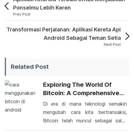
Ponselmu Lebih Keren
Prev Post
Minecraft merupakan salah satu permainan populer
Transformasi Perjalanan: Aplikasi Kereta Api
Android Sebagai Teman Setia
Next Post
Minecraft merupakan salah satu permainan populer ya
Related Post
Exploring The World Of
Bitcoin: A Comprehensive
Guide To Using Bitcoin On
Di era di mana teknologi semakin
Android
mengubah cara kita bertransaksi,
Bitcoin telah muncul sebagai salah
satu bentuk mata uang digital yang