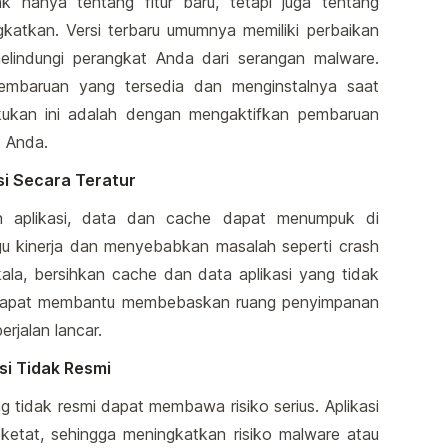
k hanya tentang fitur baru, tetapi juga tentang
katkan. Versi terbaru umumnya memiliki perbaikan
lindungi perangkat Anda dari serangan malware.
embaruan yang tersedia dan menginstalnya saat
kukan ini adalah dengan mengaktifkan pembaruan
 Anda.
i Secara Teratur
n aplikasi, data dan cache dapat menumpuk di
gu kinerja dan menyebabkan masalah seperti crash
ala, bersihkan cache dan data aplikasi yang tidak
ni dapat membantu membebaskan ruang penyimpanan
rjalan lancar.
si Tidak Resmi
g tidak resmi dapat membawa risiko serius. Aplikasi
ra ketat, sehingga meningkatkan risiko malware atau