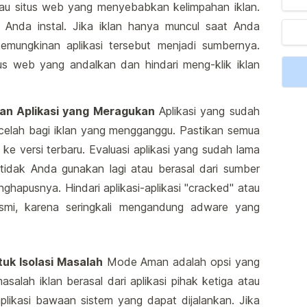
atau situs web yang menyebabkan kelimpahan iklan.
ng Anda instal. Jika iklan hanya muncul saat Anda
kemungkinan aplikasi tersebut menjadi sumbernya.
us web yang andalkan dan hindari meng-klik iklan
n Aplikasi yang Meragukan
Aplikasi yang sudah
 celah bagi iklan yang mengganggu. Pastikan semua
 ke versi terbaru. Evaluasi aplikasi yang sudah lama
 tidak Anda gunakan lagi atau berasal dari sumber
nghapusnya. Hindari aplikasi-aplikasi "cracked" atau
esmi, karena seringkali mengandung adware yang
k Isolasi Masalah
Mode Aman adalah opsi yang
salah iklan berasal dari aplikasi pihak ketiga atau
ikasi bawaan sistem yang dapat dijalankan. Jika