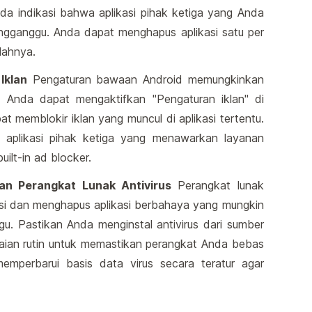
ada indikasi bahwa aplikasi pihak ketiga yang Anda
engganggu. Anda dapat menghapus aplikasi satu per
lahnya.
Iklan
Pengaturan bawaan Android memungkinkan
n. Anda dapat mengaktifkan "Pengaturan iklan" di
 memblokir iklan yang muncul di aplikasi tertentu.
aplikasi pihak ketiga yang menawarkan layanan
uilt-in ad blocker.
n Perangkat Lunak Antivirus
Perangkat lunak
si dan menghapus aplikasi berbahaya yang mungkin
. Pastikan Anda menginstal antivirus dari sumber
aian rutin untuk memastikan perangkat Anda bebas
emperbarui basis data virus secara teratur agar