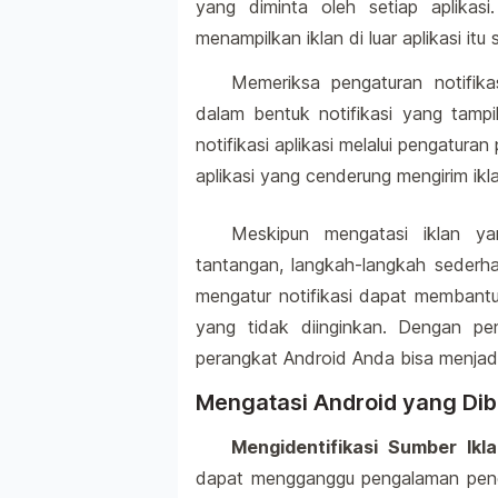
yang diminta oleh setiap aplikasi
menampilkan iklan di luar aplikasi itu s
Memeriksa pengaturan notifik
dalam bentuk notifikasi yang tampil
notifikasi aplikasi melalui pengatur
aplikasi yang cenderung mengirim ikl
Meskipun mengatasi iklan ya
tantangan, langkah-langkah sederhan
mengatur notifikasi dapat membantu
yang tidak diinginkan. Dengan p
perangkat Android Anda bisa menjadi
Mengatasi Android yang Diban
Mengidentifikasi Sumber Ik
dapat mengganggu pengalaman pengg