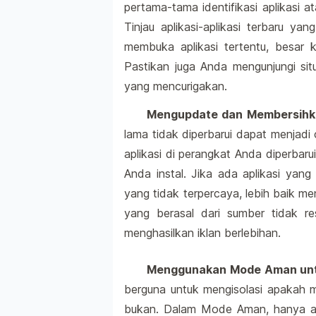
pertama-tama identifikasi aplikasi 
Tinjau aplikasi-aplikasi terbaru ya
membuka aplikasi tertentu, besar 
Pastikan juga Anda mengunjungi sit
yang mencurigakan.
Mengupdate dan Membersihka
lama tidak diperbarui dapat menjadi
aplikasi di perangkat Anda diperbarui
Anda instal. Jika ada aplikasi yang
yang tidak terpercaya, lebih baik me
yang berasal dari sumber tidak r
menghasilkan iklan berlebihan.
Menggunakan Mode Aman untu
berguna untuk mengisolasi apakah ma
bukan. Dalam Mode Aman, hanya apl