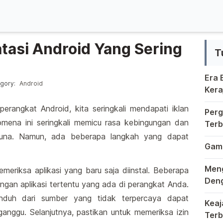
atasi Android Yang Sering
T
Era
ed in
gory:
Android
Kera
Krea
Berm
rangkat Android, kita seringkali mendapati iklan
Perg
nomena ini seringkali memicu rasa kebingungan dan
Terb
Kung
guna. Namun, ada beberapa langkah yang dapat
Duni
Game
Di d
Meng
eriksa aplikasi yang baru saja diinstal. Beberapa
Deng
engan aplikasi tertentu yang ada di perangkat Anda.
Dala
unduh dari sumber yang tidak terpercaya dapat
Keaj
nggu. Selanjutnya, pastikan untuk memeriksa izin
Terb