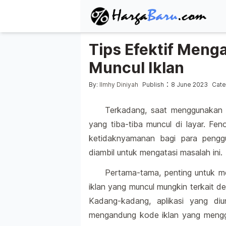
Tips Efektif Meng
Muncul Iklan
Posted by
Post
:
By:
Ilmhy Diniyah
Publish
8 June 2023
Cate
Terkadang, saat menggunakan pe
yang tiba-tiba muncul di layar. Fe
ketidaknyamanan bagi para peng
diambil untuk mengatasi masalah ini.
Pertama-tama, penting untuk mem
iklan yang muncul mungkin terkait d
Kadang-kadang, aplikasi yang di
mengandung kode iklan yang mengga