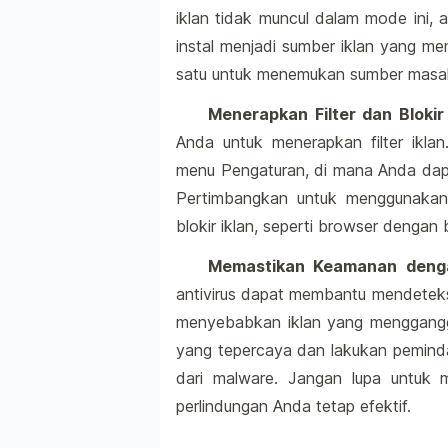
iklan tidak muncul dalam mode ini, 
instal menjadi sumber iklan yang m
satu untuk menemukan sumber masa
Menerapkan Filter dan Blokir 
Anda untuk menerapkan filter ikla
menu Pengaturan, di mana Anda dapat
Pertimbangkan untuk menggunakan 
blokir iklan, seperti browser dengan b
Memastikan Keamanan denga
antivirus dapat membantu mendetek
menyebabkan iklan yang mengganggu
yang tepercaya dan lakukan pemind
dari malware. Jangan lupa untuk m
perlindungan Anda tetap efektif.