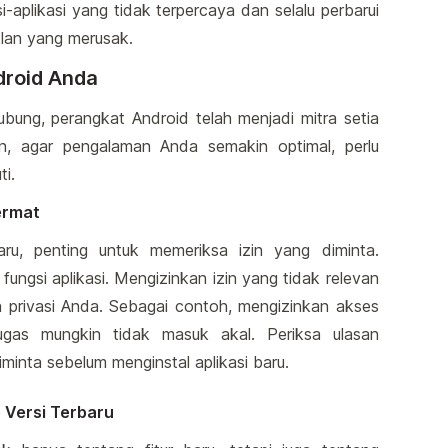
-aplikasi yang tidak terpercaya dan selalu perbarui
klan yang merusak.
droid Anda
bung, perangkat Android telah menjadi mitra setia
n, agar pengalaman Anda semakin optimal, perlu
ti.
ermat
aru, penting untuk memeriksa izin yang diminta.
fungsi aplikasi. Mengizinkan izin yang tidak relevan
 privasi Anda. Sebagai contoh, mengizinkan akses
ugas mungkin tidak masuk akal. Periksa ulasan
minta sebelum menginstal aplikasi baru.
 Versi Terbaru