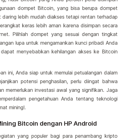
gunaan dompet Bitcoin, yang bisa berupa dompet
 daring lebih mudah diakses tetapi rentan terhadap
t perangkat keras lebih aman karena disimpan secara
ernet. Pilihlah dompet yang sesuai dengan tingkat
ngan lupa untuk mengamankan kunci pribadi Anda
 dapat menyebabkan kehilangan akses ke Bitcoin
an ini, Anda siap untuk memulai petualangan dalam
janjikan potensi penghasilan, perlu diingat bahwa
dan memerlukan investasi awal yang signifikan. Jaga
 memperdalam pengetahuan Anda tentang teknologi
at mining!.
ning Bitcoin dengan HP Android
kegiatan yang populer bagi para penambang kripto