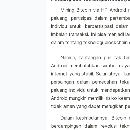
Mining Bitcoin via HP Android 
peluang, partisipasi dalam pertamb
individu untuk berpartisipasi dal
imbalan transaksi. Ini bisa menjadi
dalam tentang teknologi blockchain
Namun, tantangan pun tak ter
Android membutuhkan sumber daya y
internet yang stabil. Selanjutnya, k
persaingan dalam pemecahan teka-
peluang individu untuk mendapatkan
Android mungkin memiliki risiko kea
tidak aman yang dapat merugikan p
Dalam kesimpulannya, Bitcoin
berdampingan dalam revolusi tekn