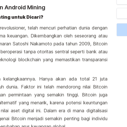
n Android Mining
ting untuk Dicari?
 revolusioner, telah mencuri perhatian dunia dengan
ma keuangan. Dikembangkan oleh seseorang atau
aran Satoshi Nakamoto pada tahun 2009, Bitcoin
beroperasi tanpa otoritas sentral seperti bank atau
teknologi blockchain yang memastikan transparansi
da kelangkaannya. Hanya akan ada total 21 juta
h dunia. Faktor ini telah mendorong nilai Bitcoin
gan permintaan yang semakin tinggi. Bitcoin juga
lternatif yang menarik, karena potensi keuntungan
lai aset digital ini. Dalam era di mana digitalisasi
ai Bitcoin menjadi semakin penting bagi individu
perubahan arus keuangan global.