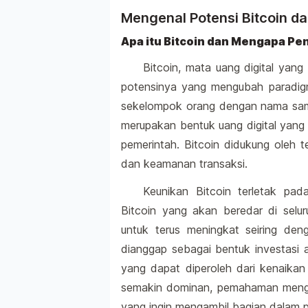
Mengenal Potensi Bitcoin da
Apa itu Bitcoin dan Mengapa Pen
Bitcoin, mata uang digital yang
potensinya yang mengubah paradig
sekelompok orang dengan nama sam
merupakan bentuk uang digital yang 
pemerintah. Bitcoin didukung oleh 
dan keamanan transaksi.
Keunikan Bitcoin terletak pa
Bitcoin yang akan beredar di seluru
untuk terus meningkat seiring den
dianggap sebagai bentuk investasi a
yang dapat diperoleh dari kenaikan ni
semakin dominan, pemahaman mengen
yang ingin mengambil bagian dalam 