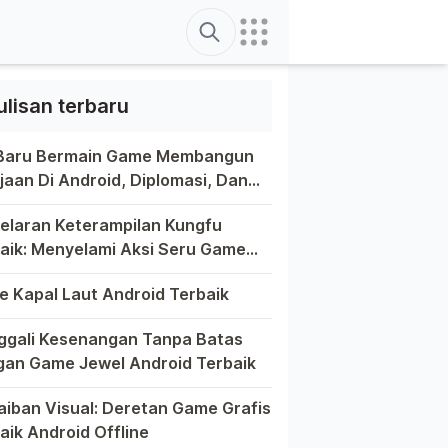
Search
ulisan terbaru
 Baru Bermain Game Membangun
jaan Di Android, Diplomasi, Dan
tivitas Di Ujung Jari Anda
ain game di platform Android telah menjadi bagian yang tak
elaran Keterampilan Kungfu
aik: Menyelami Aksi Seru Game
fu Di Android
a game selalu menawarkan pengalaman yang menghibur dan mem
 Kapal Laut Android Terbaik
unia game Android yang kaya dengan berbagai jenis permainan
gali Kesenangan Tanpa Batas
an Game Jewel Android Terbaik
m hiruk-pikuk dunia game Android, ada satu genre yang sela
aiban Visual: Deretan Game Grafis
aik Android Offline