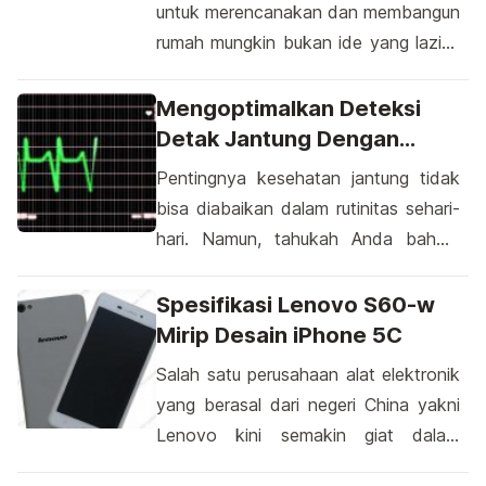
untuk merencanakan dan membangun
rumah mungkin bukan ide yang lazim,
tetapi siapa sangka bahwa teknologi
telah membawa kemudahan ini ke
Mengoptimalkan Deteksi
dalam genggaman kita. Aplikasi
Detak Jantung Dengan
bangun rumah di Android telah muncul
Android: Teknologi, Langkah
Pentingnya kesehatan jantung tidak
sebagai solusi inovatif bagi mereka
Praktis, Dan Keamanan
bisa diabaikan dalam rutinitas sehari-
yang ingin mengubah impian rumah
hari. Namun, tahukah Anda bahwa
mereka menjadi kenyataan. Tanpa
teknologi modern, seperti perangkat
perlu pengetahuan arsitektur yang
Android, telah memudahkan kita
Spesifikasi Lenovo S60-w
mendalam, Anda dapat mulai […]
untuk memantau detak jantung
Mirip Desain iPhone 5C
secara praktis? Dengan semakin
Salah satu perusahaan alat elektronik
canggihnya aplikasi dan sensor di
yang berasal dari negeri China yakni
perangkat Android, kini Anda dapat
Lenovo kini semakin giat dalam
melakukan "cek detak jantung
memperkenalkan ponsel hasil
dengan android" langsung dari