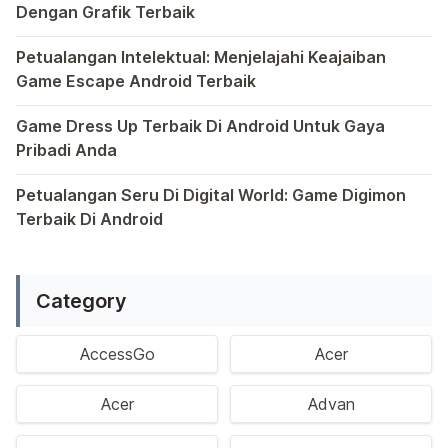
Dengan Grafik Terbaik
Semakin berkembangnya teknologi di era digital saat ini
Petualangan Intelektual: Menjelajahi Keajaiban
Game Escape Android Terbaik
Dalam dunia game Android, genre escape telah mencuri p
Game Dress Up Terbaik Di Android Untuk Gaya
Pribadi Anda
Saat ini, platform Android telah menjadi wadah kreativita
Petualangan Seru Di Digital World: Game Digimon
Terbaik Di Android
Ragam permainan Android telah menghadirkan petualangan y
Category
AccessGo
Acer
Acer
Advan