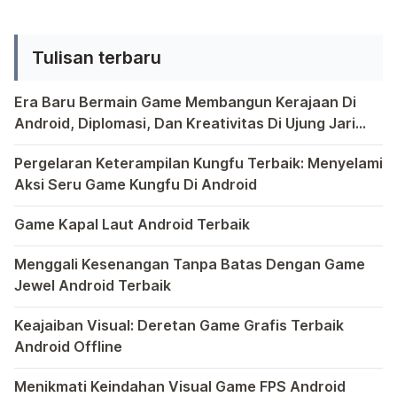
dengan bantuan IP webcam. Cara
menyaksikan feed IP webcam di
Tulisan terbaru
perangkat Android memang menarik
perhatian. Teknik ini memberikan
Era Baru Bermain Game Membangun Kerajaan Di
Anda akses visual yang […]
Android, Diplomasi, Dan Kreativitas Di Ujung Jari
Anda
Bermain game di platform Android telah menjadi bagian y
Pergelaran Keterampilan Kungfu Terbaik: Menyelami
Aksi Seru Game Kungfu Di Android
Dunia game selalu menawarkan pengalaman yang menghibur 
Game Kapal Laut Android Terbaik
Di dunia game Android yang kaya dengan berbagai jenis pe
Menggali Kesenangan Tanpa Batas Dengan Game
Jewel Android Terbaik
Dalam hiruk-pikuk dunia game Android, ada satu genre ya
Keajaiban Visual: Deretan Game Grafis Terbaik
Android Offline
Ponsel pintar telah mengubah cara kita bermain game, dan
Menikmati Keindahan Visual Game FPS Android