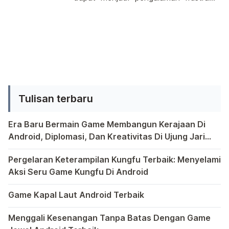
dengan beberapa langkah sederhana
Pesan ini muncul ketika sistem
yang akan membuat aplikasi tersebut
Android gagal memahami atau "mem-
terasa lebih unik dan menarik bagi
parse" data yang diterima dari
para […]
aplikasi, seringkali karena masalah
dalam kode atau konfigurasi.
Untungnya, terdapat beberapa
Tulisan terbaru
pendekatan umum yang dapat diambil
untuk mengatasi masalah ini. Solusi
Era Baru Bermain Game Membangun Kerajaan Di
pertama melibatkan pengecekan
Android, Diplomasi, Dan Kreativitas Di Ujung Jari
kode aplikasi Anda. Terkadang,
Anda
Bermain game di platform Android telah menjadi bagian y
kesalahan […]
Pergelaran Keterampilan Kungfu Terbaik: Menyelami
Aksi Seru Game Kungfu Di Android
Dunia game selalu menawarkan pengalaman yang menghibur 
Game Kapal Laut Android Terbaik
Di dunia game Android yang kaya dengan berbagai jenis pe
Menggali Kesenangan Tanpa Batas Dengan Game