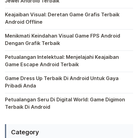
Jewel Android Terbaik
Dalam hiruk-pikuk dunia game Android, ada satu genre ya
Keajaiban Visual: Deretan Game Grafis Terbaik
Android Offline
Ponsel pintar telah mengubah cara kita bermain game, dan
Menikmati Keindahan Visual Game FPS Android
Dengan Grafik Terbaik
Semakin berkembangnya teknologi di era digital saat ini
Petualangan Intelektual: Menjelajahi Keajaiban
Game Escape Android Terbaik
Dalam dunia game Android, genre escape telah mencuri p
Game Dress Up Terbaik Di Android Untuk Gaya
Pribadi Anda
Saat ini, platform Android telah menjadi wadah kreativita
Petualangan Seru Di Digital World: Game Digimon
Terbaik Di Android
Ragam permainan Android telah menghadirkan petualangan y
Category