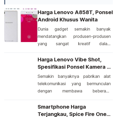
Harga Lenovo A858T, Ponsel
Android Khusus Wanita
Dunia gadget semakin banyak
mendatangkan produsen-produsen
yang sangat kreatif dalam
menjalankan setiap usahanya. Mampu
menciptakan sebuah perangkat
Harga Lenovo Vibe Shot,
telekomunikasi dengan berbagai
Spesifikasi Ponsel Kamera 16
kelebihan tentunya itu jadi salah satu
MP LED Flash
Semakin banyaknya pabrikan alat
kesuksesan yang mereka raih. Dan
telekomunikasi yang bermunculan
saat ini para wanitalah yang rupanya
dengan membawa beberapa
sangat dimanjakan dalam hal desain
perangkat yang memiliki desain dan
sebuah ponsel. Jika beberapa
kelebihan yang bermacam-macam
Smartphone Harga
pabrikan alat telekomunikasi
tentunya membuat para pecinta
Terjangkau, Spice Fire One
merancang sebuah Handphone