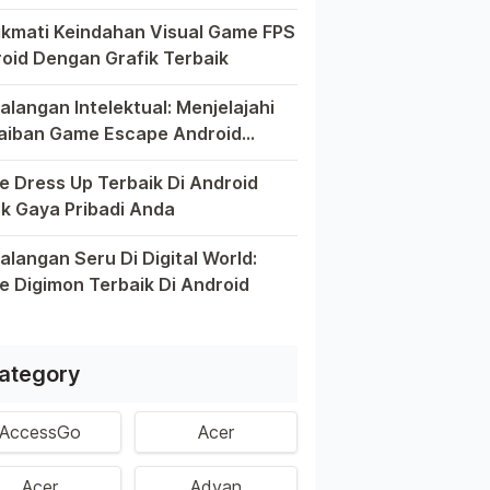
el pintar telah mengubah cara kita bermain game, dan Andro
kmati Keindahan Visual Game FPS
oid Dengan Grafik Terbaik
kin berkembangnya teknologi di era digital saat ini, peran
alangan Intelektual: Menjelajahi
aiban Game Escape Android
aik
m dunia game Android, genre escape telah mencuri perhatia
 Dress Up Terbaik Di Android
k Gaya Pribadi Anda
 ini, platform Android telah menjadi wadah kreativitas bagi 
alangan Seru Di Digital World:
 Digimon Terbaik Di Android
m permainan Android telah menghadirkan petualangan yang men
ategory
AccessGo
Acer
Acer
Advan