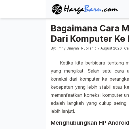
Bagaimana Cara M
Dari Komputer Ke
Posted by
Pos
:
By:
Ilmhy Diniyah
Publish
7 August 2026
Ca
Ketika kita berbicara tentang 
yang mengikat. Salah satu cara 
koneksi dari komputer ke perangka
kecepatan yang lebih stabil atau ke
memanfaatkan koneksi komputer unt
adalah langkah yang cukup sering 
lebih lanjut!.
Menghubungkan HP Android 