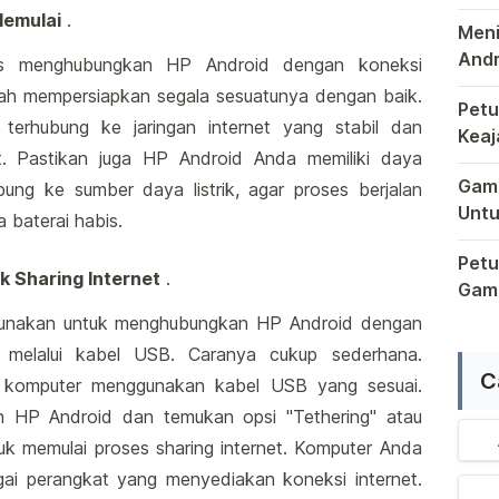
Pons
Memulai
.
Meni
Andr
es menghubungkan HP Android dengan koneksi
Sema
elah mempersiapkan segala sesuatunya dengan baik.
Petu
terhubung ke jaringan internet yang stabil dan
Keaj
t. Pastikan juga HP Android Anda memiliki daya
Terb
Dala
Game
ung ke sumber daya listrik, agar proses berjalan
Untu
 baterai habis.
Saat
Petu
 Sharing Internet
.
Game
Raga
gunakan untuk menghubungkan HP Android dengan
h melalui kabel USB. Caranya cukup sederhana.
C
komputer menggunakan kabel USB yang sesuai.
n HP Android dan temukan opsi "Tethering" atau
tuk memulai proses sharing internet. Komputer Anda
i perangkat yang menyediakan koneksi internet.