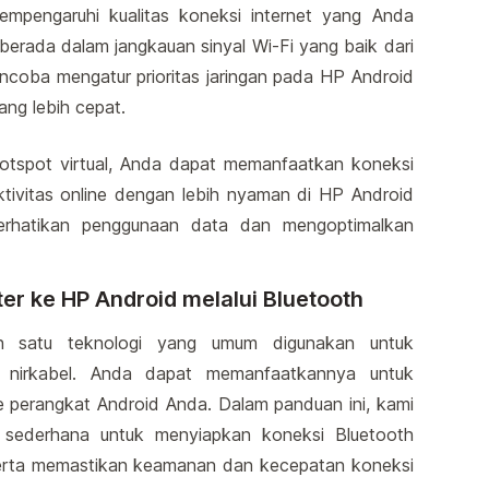
empengaruhi kualitas koneksi internet yang Anda
erada dalam jangkauan sinyal Wi-Fi yang baik dari
coba mengatur prioritas jaringan pada HP Android
ang lebih cepat.
hotspot virtual, Anda dapat memanfaatkan koneksi
ktivitas online dengan lebih nyaman di HP Android
perhatikan penggunaan data dan mengoptimalkan
ter ke HP Android melalui Bluetooth
ah satu teknologi yang umum digunakan untuk
 nirkabel. Anda dapat memanfaatkannya untuk
e perangkat Android Anda. Dalam panduan ini, kami
 sederhana untuk menyiapkan koneksi Bluetooth
erta memastikan keamanan dan kecepatan koneksi