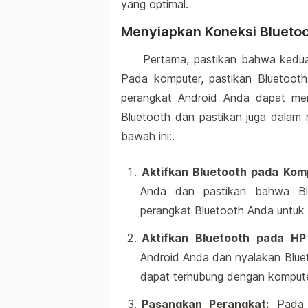
yang optimal.
Menyiapkan Koneksi Blueto
Pertama, pastikan bahwa kedua
Pada komputer, pastikan Bluetooth
perangkat Android Anda dapat me
Bluetooth dan pastikan juga dalam mo
bawah ini:.
Aktifkan Bluetooth pada Kom
Anda dan pastikan bahwa Blu
perangkat Bluetooth Anda untuk te
Aktifkan Bluetooth pada HP
Android Anda dan nyalakan Bluet
dapat terhubung dengan kompute
Pasangkan Perangkat:
Pada k