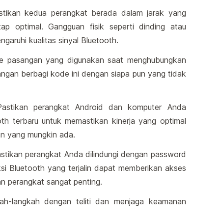
tikan kedua perangkat berada dalam jarak yang
tap optimal. Gangguan fisik seperti dinding atau
aruhi kualitas sinyal Bluetooth.
 pasangan yang digunakan saat menghubungkan
angan berbagi kode ini dengan siapa pun yang tidak
stikan perangkat Android dan komputer Anda
oth terbaru untuk memastikan kinerja yang optimal
n yang mungkin ada.
stikan perangkat Anda dilindungi dengan password
si Bluetooth yang terjalin dapat memberikan akses
n perangkat sangat penting.
kah-langkah dengan teliti dan menjaga keamanan