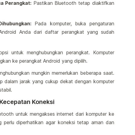
ua Perangkat:
Pastikan Bluetooth tetap diaktifkan
Dihubungkan:
Pada komputer, buka pengaturan
 Android Anda dari daftar perangkat yang sudah
opsi untuk menghubungkan perangkat. Komputer
an ke perangkat Android yang dipilih.
ghubungkan mungkin memerlukan beberapa saat.
ap dalam jarak yang cukup dekat dengan komputer
tabil.
Kecepatan Koneksi
tooth untuk mengakses internet dari komputer ke
 perlu diperhatikan agar koneksi tetap aman dan