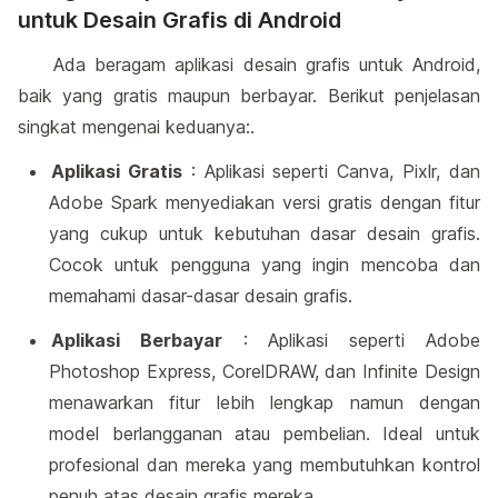
untuk Desain Grafis di Android
Ada beragam aplikasi desain grafis untuk Android,
baik yang gratis maupun berbayar. Berikut penjelasan
singkat mengenai keduanya:.
Aplikasi Gratis
: Aplikasi seperti Canva, Pixlr, dan
Adobe Spark menyediakan versi gratis dengan fitur
yang cukup untuk kebutuhan dasar desain grafis.
Cocok untuk pengguna yang ingin mencoba dan
memahami dasar-dasar desain grafis.
Aplikasi Berbayar
: Aplikasi seperti Adobe
Photoshop Express, CorelDRAW, dan Infinite Design
menawarkan fitur lebih lengkap namun dengan
model berlangganan atau pembelian. Ideal untuk
profesional dan mereka yang membutuhkan kontrol
penuh atas desain grafis mereka.