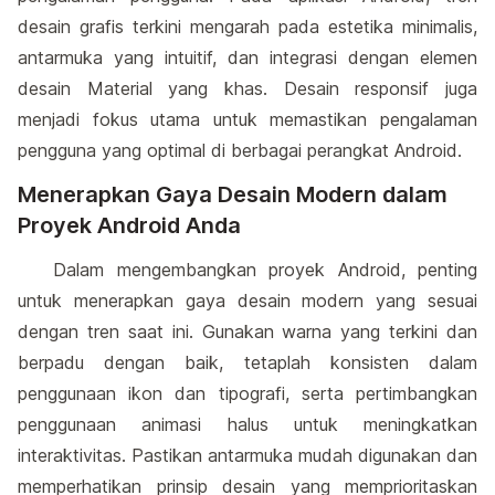
desain grafis terkini mengarah pada estetika minimalis,
antarmuka yang intuitif, dan integrasi dengan elemen
desain Material yang khas. Desain responsif juga
menjadi fokus utama untuk memastikan pengalaman
pengguna yang optimal di berbagai perangkat Android.
Menerapkan Gaya Desain Modern dalam
Proyek Android Anda
Dalam mengembangkan proyek Android, penting
untuk menerapkan gaya desain modern yang sesuai
dengan tren saat ini. Gunakan warna yang terkini dan
berpadu dengan baik, tetaplah konsisten dalam
penggunaan ikon dan tipografi, serta pertimbangkan
penggunaan animasi halus untuk meningkatkan
interaktivitas. Pastikan antarmuka mudah digunakan dan
memperhatikan prinsip desain yang memprioritaskan