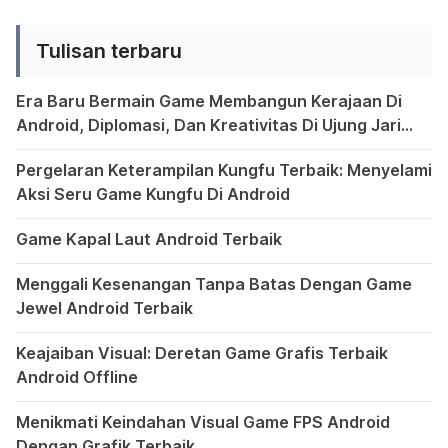
akan ikut meramaikan dunia
Tulisan terbaru
smartphone. Seperti yang luncurkan
vendor smartphone terkemuka
Era Baru Bermain Game Membangun Kerajaan Di
sebelumnya yakni LG, Samsung […]
Android, Diplomasi, Dan Kreativitas Di Ujung Jari
Anda
Bermain game di platform Android telah menjadi bagian y
Pergelaran Keterampilan Kungfu Terbaik: Menyelami
Aksi Seru Game Kungfu Di Android
Dunia game selalu menawarkan pengalaman yang menghibur 
Game Kapal Laut Android Terbaik
Di dunia game Android yang kaya dengan berbagai jenis pe
Menggali Kesenangan Tanpa Batas Dengan Game
Jewel Android Terbaik
Dalam hiruk-pikuk dunia game Android, ada satu genre ya
Keajaiban Visual: Deretan Game Grafis Terbaik
Android Offline
Ponsel pintar telah mengubah cara kita bermain game, dan
Menikmati Keindahan Visual Game FPS Android
Dengan Grafik Terbaik