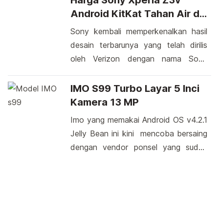
Harga Sony Xperia Z3v
aplikasi Android yang sesuai […]
ditawarkan. Anda jangan sampai
Android KitKat Tahan Air dan
terkecoh dengan hal tersebut.
Debu
Sony kembali memperkenalkan hasil
Cobalah lebih teliti setiap membeli
desain terbarunya yang telah dirilis
produk elektronik untuk jangka
oleh Verizon dengan nama Sony
panjang. Axioo yang bermarkas di
Xperia Z3v. Berbeda dengan seri
Singapura masuk di indonesia pada
sebelumnya, smartphone besutan
IMO S99 Turbo Layar 5 Inci
tahun 2007 lalu, beberapa […]
salah satu perusahaan asal negara
Kamera 13 MP
Jepang ini memiliki fitur-fitur yang
Imo yang memakai Android OS v4.2.1
lebih menarik. Untuk spesifikasinya,
Jelly Bean ini kini mencoba bersaing
Sony Xperia Z3v hampir sama dengan
dengan vendor ponsel yang sudah
seri sebelumnya yakni Sony Xperia
terkenal sebelumnya. Dengan
Z3 yang juga memiliki ketahanan
Nama IMO S99 Turbo ini adalah jenis
terhadap debu dan air. […]
ponsel yang memiliki spesifikasi
tertinggi IMO saat ini dan juga
merupakan generasi pertama yang