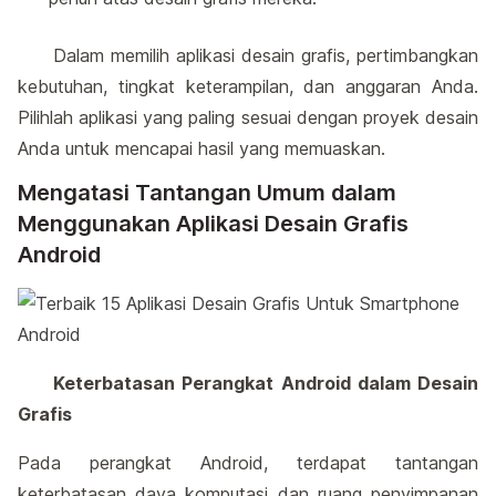
Dalam memilih aplikasi desain grafis, pertimbangkan
kebutuhan, tingkat keterampilan, dan anggaran Anda.
Pilihlah aplikasi yang paling sesuai dengan proyek desain
Anda untuk mencapai hasil yang memuaskan.
Mengatasi Tantangan Umum dalam
Menggunakan Aplikasi Desain Grafis
Android
Keterbatasan Perangkat Android dalam Desain
Grafis
Pada perangkat Android, terdapat tantangan
keterbatasan daya komputasi dan ruang penyimpanan