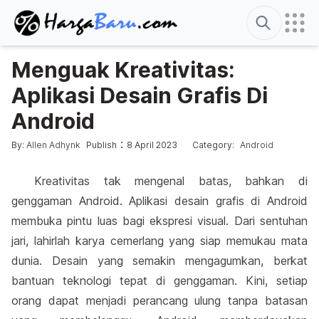
Search
Menguak Kreativitas:
Aplikasi Desain Grafis Di
Android
Edited
7 August 2026
Posted by
Posted in
:
:
By:
Allen Adhynk
Publish
8 April 2023
Category:
Android
Kreativitas tak mengenal batas, bahkan di
genggaman Android. Aplikasi desain grafis di Android
membuka pintu luas bagi ekspresi visual. Dari sentuhan
jari, lahirlah karya cemerlang yang siap memukau mata
dunia. Desain yang semakin mengagumkan, berkat
bantuan teknologi tepat di genggaman. Kini, setiap
orang dapat menjadi perancang ulung tanpa batasan