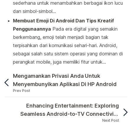
sederhana untuk menambahkan berbagai ikon lucu
dan simbol-simbol…
Membuat Emoji Di Android Dan Tips Kreatif
Penggunaannya
Pada era digital yang semakin
berkembang, emoji telah menjadi bagian tak
terpisahkan dari komunikasi sehari-hari. Android,
sebagai salah satu sistem operasi yang dominan di
perangkat mobile, juga memiliki fitur untuk…
Mengamankan Privasi Anda Untuk
Menyembunyikan Aplikasi Di HP Android
Prev Post
Anda mungkin pernah bertanya-tanya bagaimana ca
Enhancing Entertainment: Exploring
Seamless Android-to-TV Connectivity
Next Post
Options
Anda mungkin pernah bertanya-tanya bagaimana cara 