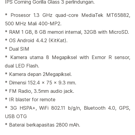
IPS Corning Gorilla Glass 3 perlindungan.
* Prosesor 1.3 GHz quad-core MediaTek MT65882,
500 MHz Mali 400-MP2.
* RAM 1 GB, 8 GB memori internal, 32GB with MicroSD.
* OS Android 4.4.2 (KitKat).
* Dual SIM
* Kamera utama 8 Megapiksel with Exmor R sensor,
dual LED Flash.
* Kamera depan 2Megapiksel.
* Dimensi 152.4 x 75 x 9.3 mm.
* FM Radio, 3.5mm audio jack.
* IR blaster for remote
* 3G HSPA+, WiFi 802.11 b/g/n, Bluetooth 4.0, GPS,
USB OTG
* Baterai berkapasitas 2800 mAh.