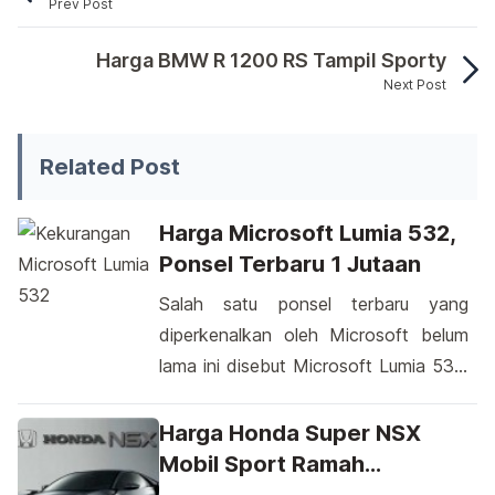
Prev Post
Membahas tentang smartphone memang tidak ada hab
Harga BMW R 1200 RS Tampil Sporty
Next Post
Membahas tentang smartphone memang tidak ad
Related Post
Harga Microsoft Lumia 532,
Ponsel Terbaru 1 Jutaan
Salah satu ponsel terbaru yang
diperkenalkan oleh Microsoft belum
lama ini disebut Microsoft Lumia 532.
Ponsel ini merupakan perangkat
Lumia yang paling terjangkau saat ini.
Harga Honda Super NSX
Sama halnya dengan beberapa
Mobil Sport Ramah
ponsel yang datang lebih dulu seperti