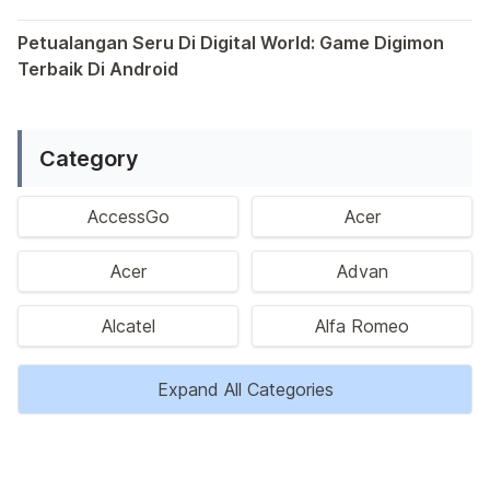
Saat ini, platform Android telah menjadi wadah kreativita
Petualangan Seru Di Digital World: Game Digimon
Terbaik Di Android
Ragam permainan Android telah menghadirkan petualangan y
Category
AccessGo
Acer
Acer
Advan
Alcatel
Alfa Romeo
Expand All Categories