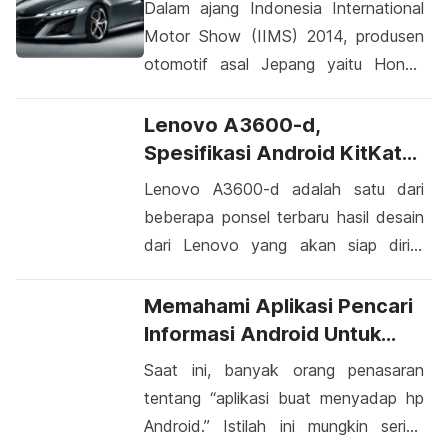
Lingkungan
Dalam ajang Indonesia International
Microsoft Lumia 435 dan Microsoft
Motor Show (IIMS) 2014, produsen
Lumia 940, Microsoft Lumia 532
otomotif asal Jepang yaitu Honda
datang dengan menawarkan
kembali memperkenalkan mobil sport
windows phone 8.1 yang tentunya
hasil rancangannya yakni Honda
Lenovo A3600-d,
mampu memberikan kenyamanan […]
NSX. Mobil ini dirancang dengan
Spesifikasi Android KitKat
menampilkan desain yang sangat
Terbaru
Lenovo A3600-d adalah satu dari
futuristik. Sama halnya mobil sport
beberapa ponsel terbaru hasil desain
lainnya seperti BMW i8 yang
dari Lenovo yang akan siap dirilis
menggunakan mesin hybrid, Honda
pada awal 2015 mendatang. Setelah
NSX ini juga mengusung mesin yang
sebelumnya kita membahas Lenovo
Memahami Aplikasi Pencari
ramah lingkungan. Lampu depan mobil
A3800-d yang hadir dengan desain
Informasi Android Untuk
ini […]
casing pada penutup bagian belakang
Keamanan Dan Etika
Saat ini, banyak orang penasaran
yang terbuat dari policarbonat
tentang “aplikasi buat menyadap hp
bertekstur, kini ponsel terbaru Lenovo
Android.” Istilah ini mungkin sering
ini juga kemungkinan bakal sama.