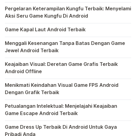
Anda
Bermain game di platform Android telah menjadi bagian y
Pergelaran Keterampilan Kungfu Terbaik: Menyelami
Aksi Seru Game Kungfu Di Android
Dunia game selalu menawarkan pengalaman yang menghibur 
Game Kapal Laut Android Terbaik
Di dunia game Android yang kaya dengan berbagai jenis pe
Menggali Kesenangan Tanpa Batas Dengan Game
Jewel Android Terbaik
Dalam hiruk-pikuk dunia game Android, ada satu genre ya
Keajaiban Visual: Deretan Game Grafis Terbaik
Android Offline
Ponsel pintar telah mengubah cara kita bermain game, dan
Menikmati Keindahan Visual Game FPS Android
Dengan Grafik Terbaik
Semakin berkembangnya teknologi di era digital saat ini
Petualangan Intelektual: Menjelajahi Keajaiban
Game Escape Android Terbaik
Dalam dunia game Android, genre escape telah mencuri p
Game Dress Up Terbaik Di Android Untuk Gaya
Pribadi Anda