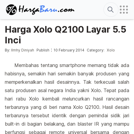
Search
Harga Xolo Q2100 Layar 5.5
Inci
Posted by
Posted in
:
By:
Ilmhy Diniyah
Publish
10 February 2014
Category:
Xolo
Membahas tentang smartphone memang tidak ada
habisnya, semakin hari semakin banyak produsen yang
memperkenalkan hasil desainnya. Tak terkecuali salah
satu produsen asal negara India yakni Xolo. Tepat pada
hari rabu Xolo kembali meluncurkan hasil rancangan
terbarunya yang di beri nama Xolo Q2100. Hasil desain
terbarunya tersebut identik dengan pemindai sidik jari
built-in di bagian belakang, dan blaster IR yang mampu
berfungsi sebagai remote universal bersama dengan