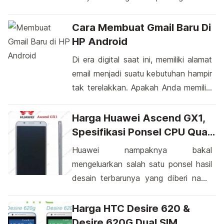
kehidupan sehari-hari. Salah satu
platform media sosial yang paling
Cara Membuat Gmail Baru Di
populer adalah Facebook. Pengguna
HP Android
Facebook dapat berinteraksi dengan
Di era digital saat ini, memiliki alamat
teman, keluarga, dan rekan kerja
email menjadi suatu kebutuhan hampir
mereka secara online. Namun,
tak terelakkan. Apakah Anda memiliki
terkadang situasi mengharuskan
smartphone Android? Jika ya, sudah
perubahan, bahkan pada nama
tahukah Anda betapa mudahnya
Harga Huawei Ascend GX1,
pengguna di platform ini. Bagaimana
membuat akun Gmail baru langsung
Spesifikasi Ponsel CPU Quad
cara ganti nama di […]
dari perangkat Anda?. Menggunakan
Core
Huawei nampaknya bakal
Android, Anda dapat dengan cepat
mengeluarkan salah satu ponsel hasil
mengakses dunia online dengan
desain terbarunya yang diberi nama
memiliki alamat Gmail. Gmail, layanan
Huawei Ascend GX1. Ponsel ini
email yang dikelola oleh Google,
rupanya bocor sebelum diluncurkan
Harga HTC Desire 620 &
memberikan […]
secara resmi. Telah beredar foto-foto
Desire 620G Dual SIM