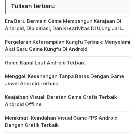
Tulisan terbaru
bermasalah. Mungkin saja ada
kesalahan dalam sistem operasi
Era Baru Bermain Game Membangun Kerajaan Di
Android yang membuat indikator
Android, Diplomasi, Dan Kreativitas Di Ujung Jari
baterai tidak bekerja […]
Anda
Bermain game di platform Android telah menjadi bagian y
Pergelaran Keterampilan Kungfu Terbaik: Menyelami
Aksi Seru Game Kungfu Di Android
Dunia game selalu menawarkan pengalaman yang menghibur 
Game Kapal Laut Android Terbaik
Di dunia game Android yang kaya dengan berbagai jenis pe
Menggali Kesenangan Tanpa Batas Dengan Game
Jewel Android Terbaik
Dalam hiruk-pikuk dunia game Android, ada satu genre ya
Keajaiban Visual: Deretan Game Grafis Terbaik
Android Offline
Ponsel pintar telah mengubah cara kita bermain game, dan
Menikmati Keindahan Visual Game FPS Android
Dengan Grafik Terbaik
Semakin berkembangnya teknologi di era digital saat ini