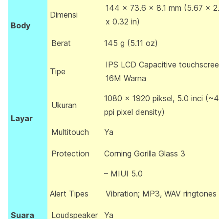
144 x 73.6 x 8.1 mm (5.67 x 2
Dimensi
x 0.32 in)
Body
Berat
145 g (5.11 oz)
IPS LCD Capacitive touchscree
Tipe
16M Warna
1080 x 1920 piksel, 5.0 inci (~
Ukuran
ppi pixel density)
Layar
Multitouch
Ya
Protection
Corning Gorilla Glass 3
– MIUI 5.0
Alert Tipes
Vibration; MP3, WAV ringtones
Suara
Loudspeaker
Ya