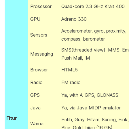
Prosessor
Quad-core 2.3 GHz Krait 400
GPU
Adreno 330
Accelerometer, gyro, proximity,
Sensors
compass, barometer
SMS(threaded view), MMS, Ema
Messaging
Push Mail, IM
Browser
HTML5
Radio
FM radio
GPS
Ya, with A-GPS, GLONASS
Java
Ya, via Java MIDP emulator
Fitur
Putih, Gray, Hitam, Kuning, Pink,
Warna
Blue, Gold, hijau (16 GB)