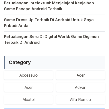
Petualangan Intelektual: Menjelajahi Keajaiban
Game Escape Android Terbaik
Dalam dunia game Android, genre escape telah mencuri p
Game Dress Up Terbaik Di Android Untuk Gaya
Pribadi Anda
Saat ini, platform Android telah menjadi wadah kreativita
Petualangan Seru Di Digital World: Game Digimon
Terbaik Di Android
Ragam permainan Android telah menghadirkan petualangan y
Category
AccessGo
Acer
Acer
Advan
Alcatel
Alfa Romeo