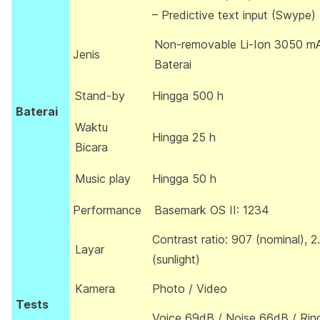
– Predictive text input (Swype)
Non-removable Li-Ion 3050 m
Jenis
Baterai
Stand-by
Hingga 500 h
Baterai
Waktu
Hingga 25 h
Bicara
Music play
Hingga 50 h
Performance
Basemark OS II: 1234
Contrast ratio: 907 (nominal), 2
Layar
(sunlight)
Kamera
Photo / Video
Tests
Voice 69dB / Noise 66dB / Rin