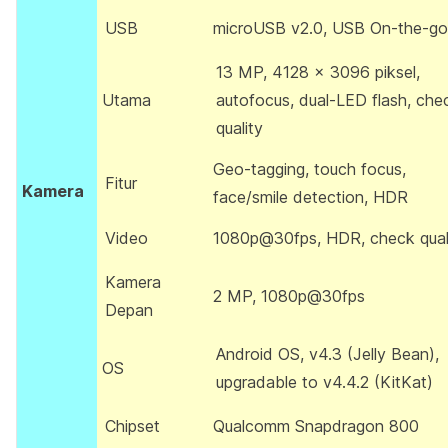
USB
microUSB v2.0, USB On-the-go
13 MP, 4128 x 3096 piksel,
Utama
autofocus, dual-LED flash, che
quality
Geo-tagging, touch focus,
Fitur
Kamera
face/smile detection, HDR
Video
1080p@30fps, HDR, check qual
Kamera
2 MP, 1080p@30fps
Depan
Android OS, v4.3 (Jelly Bean),
OS
upgradable to v4.4.2 (KitKat)
Chipset
Qualcomm Snapdragon 800