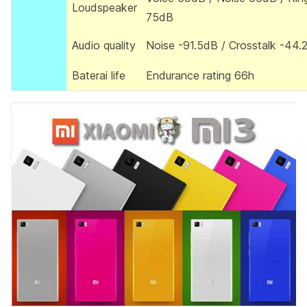
Loudspeaker
75dB
Audio quality
Noise -91.5dB / Crosstalk -44.
Baterai life
Endurance rating 66h