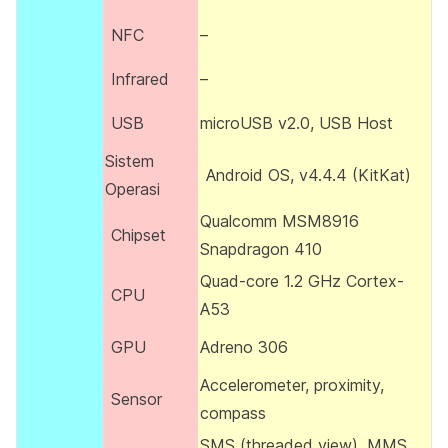
NFC
–
Infrared
–
USB
microUSB v2.0, USB Host
Sistem
Android OS, v4.4.4 (KitKat)
Operasi
Qualcomm MSM8916
Chipset
Snapdragon 410
Quad-core 1.2 GHz Cortex-
CPU
A53
GPU
Adreno 306
Accelerometer, proximity,
Sensor
compass
SMS (threaded view), MMS,