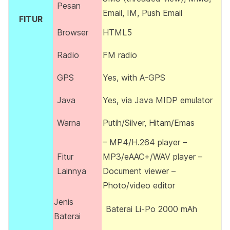
Pesan
Email, IM, Push Email
FITUR
Browser
HTML5
Radio
FM radio
GPS
Yes, with A-GPS
Java
Yes, via Java MIDP emulator
Warna
Putih/Silver, Hitam/Emas
– MP4/H.264 player –
Fitur
MP3/eAAC+/WAV player –
Lainnya
Document viewer –
Photo/video editor
Jenis
Baterai Li-Po 2000 mAh
Baterai