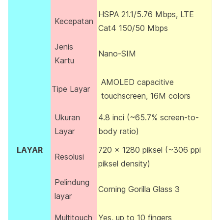
HSPA 21.1/5.76 Mbps, LTE
Kecepatan
Cat4 150/50 Mbps
Jenis
Nano-SIM
Kartu
AMOLED capacitive
Tipe Layar
touchscreen, 16M colors
Ukuran
4.8 inci (~65.7% screen-to-
Layar
body ratio)
LAYAR
720 x 1280 piksel (~306 ppi
Resolusi
piksel density)
Pelindung
Corning Gorilla Glass 3
layar
Multitouch
Yes, up to 10 fingers