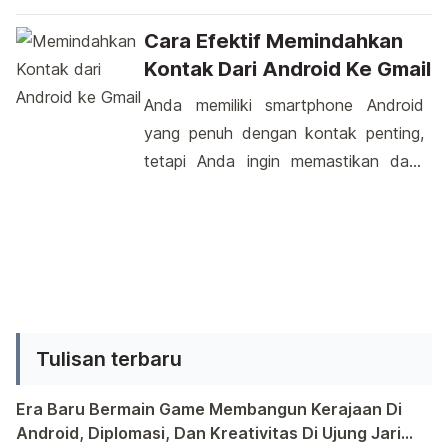
negara China yakni Vivo juga
memperkenalkan salah satu hasil
Cara Efektif Memindahkan
rancangannya yang diberi nama Vivo
Kontak Dari Android Ke Gmail
X3S. Smartphone ini diperkenalkan
Anda memiliki smartphone Android
bersamaan dengan dua tipe
yang penuh dengan kontak penting,
smartphone dari Vivo yakni XPlay
tetapi Anda ingin memastikan data
dan XShot. Vivo X3S hadir dengan
tersebut aman dan tersedia di mana
desain yang sangat ramping dengan
pun Anda pergi. Nah, itulah saatnya
ketebalan hanya 5.95 millimeter […]
mempertimbangkan untuk
memindahkan kontak Anda ke akun
Gmail Anda. Dengan langkah-langkah
yang sederhana, Anda dapat dengan
Tulisan terbaru
mudah melakukan pemindahan
tersebut. Sebelum Anda terjun ke
Era Baru Bermain Game Membangun Kerajaan Di
dalam proses ini, ada baiknya […]
Android, Diplomasi, Dan Kreativitas Di Ujung Jari