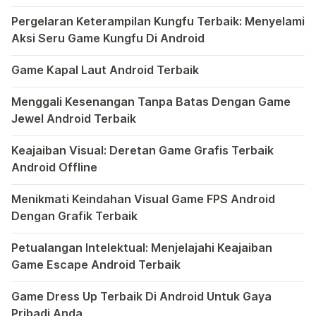
Anda
Bermain game di platform Android telah menjadi bagian y
Pergelaran Keterampilan Kungfu Terbaik: Menyelami
Aksi Seru Game Kungfu Di Android
Dunia game selalu menawarkan pengalaman yang menghibur 
Game Kapal Laut Android Terbaik
Di dunia game Android yang kaya dengan berbagai jenis pe
Menggali Kesenangan Tanpa Batas Dengan Game
Jewel Android Terbaik
Dalam hiruk-pikuk dunia game Android, ada satu genre ya
Keajaiban Visual: Deretan Game Grafis Terbaik
Android Offline
Ponsel pintar telah mengubah cara kita bermain game, dan
Menikmati Keindahan Visual Game FPS Android
Dengan Grafik Terbaik
Semakin berkembangnya teknologi di era digital saat ini
Petualangan Intelektual: Menjelajahi Keajaiban
Game Escape Android Terbaik
Dalam dunia game Android, genre escape telah mencuri p
Game Dress Up Terbaik Di Android Untuk Gaya
Pribadi Anda