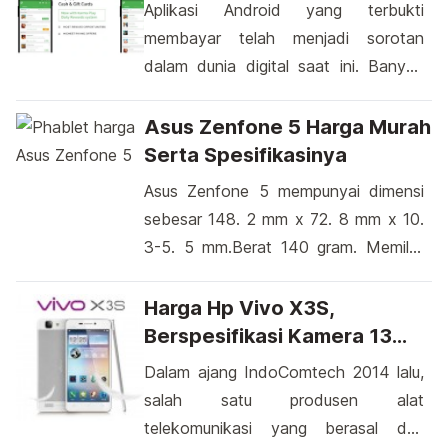
Aplikasi Android yang terbukti
Dual SIM. Tekhnologi dual SIM ini
membayar telah menjadi sorotan
untuk mempermudah pengguna dalam
dalam dunia digital saat ini. Banyak
berkomunikasi kepada orang lain,
pengguna smartphone mencari cara
sama halnya dengan beberapa
untuk menghasilkan uang tambahan,
Asus Zenfone 5 Harga Murah
produksi sebelumnya seperti HTC
dan aplikasi ini menawarkan solusi
Serta Spesifikasinya
Desire 616 yang menggunakan […]
yang menarik. Dengan begitu banyak
Asus Zenfone 5 mempunyai dimensi
aplikasi yang tersedia, mungkin Anda
sebesar 148. 2 mm x 72. 8 mm x 10.
bertanya-tanya mana yang
3-5. 5 mm.Berat 140 gram. Memiliki
sebenarnya dapat diandalkan.
warna metalik seperti Charcoal Black,
Namun, sebelum kita masuk lebih
Pearl White, Cherry Red, serta
Harga Hp Vivo X3S,
dalam, penting untuk diingat bahwa
Champagne Gold, Smartphone OS
Berspesifikasi Kamera 13
tidak semua […]
Android dual SIM ini tampak dengan
Megapiksel
Dalam ajang IndoComtech 2014 lalu,
design yang modern sepertinya
salah satu produsen alat
diperuntukkan kelas premium namun
telekomunikasi yang berasal dari
jelas saja ponsel ini sangat murah […]