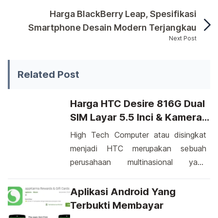
Harga BlackBerry Leap, Spesifikasi
Smartphone Desain Modern Terjangkau
Next Post
Selain Wiko Highway Star 4G, Wiko juga merilis High
Related Post
Harga HTC Desire 816G Dual
SIM Layar 5.5 Inci & Kamera
13 MP
High Tech Computer atau disingkat
menjadi HTC merupakan sebuah
perusahaan multinasional yang
berasal dari Taiwan, kini kembali
memperkenalkan hasil rancangan
Aplikasi Android Yang
terbarunya yang diberi nama HTC
Terbukti Membayar
Desire 816G dengan menggunakan