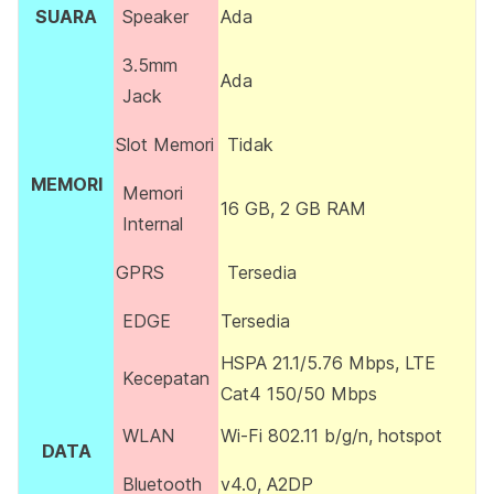
SUARA
Speaker
Ada
3.5mm
Ada
Jack
Slot Memori
Tidak
MEMORI
Memori
16 GB, 2 GB RAM
Internal
GPRS
Tersedia
EDGE
Tersedia
HSPA 21.1/5.76 Mbps, LTE
Kecepatan
Cat4 150/50 Mbps
WLAN
Wi-Fi 802.11 b/g/n, hotspot
DATA
Bluetooth
v4.0, A2DP