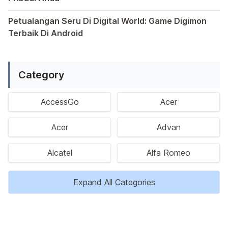
Saat ini, platform Android telah menjadi wadah kreativita
Petualangan Seru Di Digital World: Game Digimon
Terbaik Di Android
Ragam permainan Android telah menghadirkan petualangan y
Category
AccessGo
Acer
Acer
Advan
Alcatel
Alfa Romeo
Expand All Categories