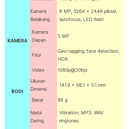
Kamera
8 MP, 3264 x 2448 piksel,
Belakang
autofocus, LED flash
Kamera
5 MP
Depan
KAMERA
Geo-tagging, face detection,
Fitur
HDR
Video
1080p@30fps
Ukuran
141.9 x 68.1 x 5.1 mm
Dimensi
BODI
Berat
98 g
Nada
Vibration; MP3, WAV
Dering
ringtones