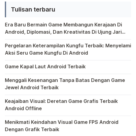
bola yang penuh semangat,
Tulisan terbaru
kemampuan untuk merancang dan
memodifikasi jersey secara kreatif
Era Baru Bermain Game Membangun Kerajaan Di
adalah daya tarik tersendiri. […]
Android, Diplomasi, Dan Kreativitas Di Ujung Jari
Anda
Bermain game di platform Android telah menjadi bagian y
Pergelaran Keterampilan Kungfu Terbaik: Menyelami
Aksi Seru Game Kungfu Di Android
Dunia game selalu menawarkan pengalaman yang menghibur 
Game Kapal Laut Android Terbaik
Di dunia game Android yang kaya dengan berbagai jenis pe
Menggali Kesenangan Tanpa Batas Dengan Game
Jewel Android Terbaik
Dalam hiruk-pikuk dunia game Android, ada satu genre ya
Keajaiban Visual: Deretan Game Grafis Terbaik
Android Offline
Ponsel pintar telah mengubah cara kita bermain game, dan
Menikmati Keindahan Visual Game FPS Android
Dengan Grafik Terbaik