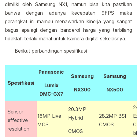
dimiliki oleh Samsung NX1, namun bisa kita pastikan
bahwa dengan adanya kecepatan 9FPS maka
perangkat ini mampu menawarkan kinerja yang sangat
bagus apalagi dengan banderol harga yang terbilang
tidaklah terlalu mahal untuk kamera digital sekelasnya.
Berikut perbandingan spesifikasi
Panasonic
Samsung
Samsung
Spesifikasi
Lumix
NX300
NX500
DMC-GX7
2
20.3MP
Sensor
16MP Live
28.2MP BSI
E
Hybrid
effective
MOS
CMOS
C
resolution
CMOS
bi