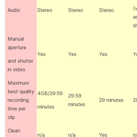
(
Audio
Stereo
Stereo
Stereo
a
s
Manual
aperture
Yes
Yes
Yes
Y
and shutter
in video
Maximum
best-quality
4GB/29:59
29:59
recording
29 minutes
2
minutes
minutes
time per
clip
Clean
n/a
n/a
Yes
n