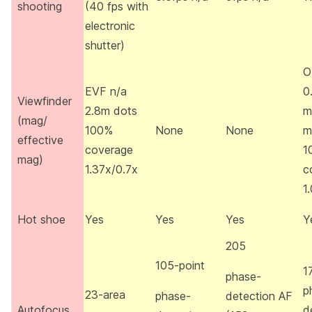
shooting
(40 fps with
electronic
shutter)
O
EVF n/a
0
Viewfinder
2.8m dots
m
(mag/
100%
None
None
m
effective
coverage
1
mag)
1.37x/0.7x
c
1
Hot shoe
Yes
Yes
Yes
Y
205
105-point
1
phase-
p
23-area
phase-
detection AF
Autofocus
d