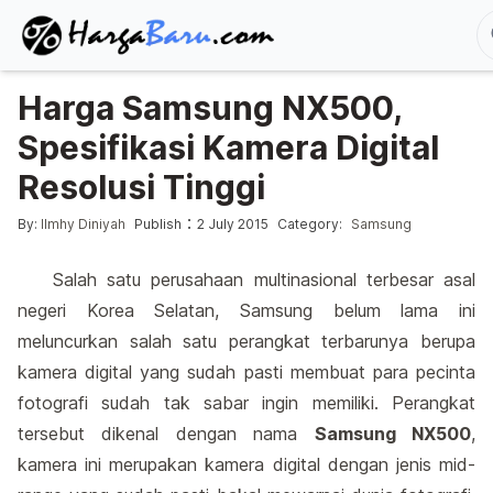
Harga Samsung NX500,
Spesifikasi Kamera Digital
Resolusi Tinggi
Posted by
Posted in
:
By:
Ilmhy Diniyah
Publish
2 July 2015
Category:
Samsung
Salah satu perusahaan multinasional terbesar asal
negeri Korea Selatan, Samsung belum lama ini
meluncurkan salah satu perangkat terbarunya berupa
kamera digital yang sudah pasti membuat para pecinta
fotografi sudah tak sabar ingin memiliki. Perangkat
tersebut dikenal dengan nama
Samsung NX500
,
kamera ini merupakan kamera digital dengan jenis mid-