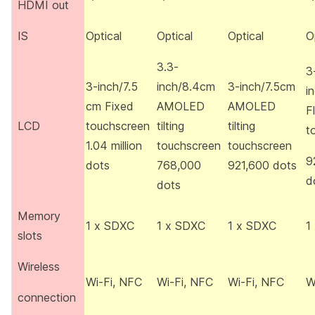
HDMI out
IS
Optical
Optical
Optical
O
3.3-
3
3-inch/7.5
inch/8.4cm
3-inch/7.5cm
i
cm Fixed
AMOLED
AMOLED
F
LCD
touchscreen
tilting
tilting
t
1.04 million
touchscreen
touchscreen
9
dots
768,000
921,600 dots
d
dots
Memory
1 x SDXC
1 x SDXC
1 x SDXC
1
slots
Wireless
Wi-Fi, NFC
Wi-Fi, NFC
Wi-Fi, NFC
W
connection