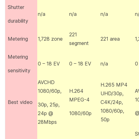
Shutter
n/a
n/a
n/a
n
durability
221
Metering
1,728 zone
221 area
1
segment
Metering
0 – 18 EV
0 – 18 EV
n/a
0
sensitivity
AVCHD
H.265 MP4
1080/60p,
H.264
A
UHD/30p,
MPEG-4
1
Best video
C4K/24p,
30p, 25p,
1080/60p,
24p @
1080/60p
@
50p
28Mbps
S