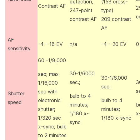
detection,
(153 cross-
Contrast AF
2
247-point
type)
c
contrast AF
209 contrast
AF
AF
-4 – 18 EV
n/a
-4 – 20 EV
0
sensitivity
60 -1/8,000
30-1/6000
sec; max
30-1/6,000
sec.;
3
1/16,000
sec;
s
sec with
Shutter
bulb to 4
electronic
bulb to 4
speed
minutes;
b
shutter;
minutes;
1/180 x-
x
1/320 sec
1/180 x-sync
sync
x-sync; bulb
to 2 minutes