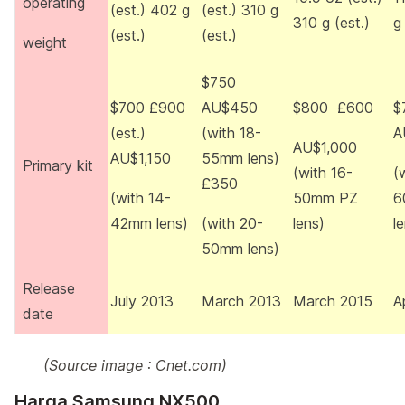
operating
(est.) 402 g
(est.) 310 g
310 g (est.)
g
(est.)
(est.)
weight
$750
$700 £900
AU$450
$800 £600
$
(est.)
(with 18-
A
AU$1,000
AU$1,150
55mm lens)
Primary kit
(with 16-
(
£350
(with 14-
50mm PZ
6
42mm lens)
(with 20-
lens)
l
50mm lens)
Release
July 2013
March 2013
March 2015
A
date
(Source image : Cnet.com)
Harga Samsung NX500