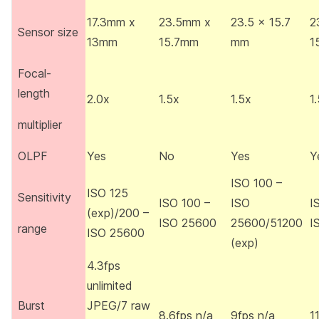
17.3mm x
23.5mm x
23.5 x 15.7
2
Sensor size
13mm
15.7mm
mm
1
Focal-
length
2.0x
1.5x
1.5x
1
multiplier
OLPF
Yes
No
Yes
Y
ISO 100 –
ISO 125
Sensitivity
ISO 100 –
ISO
I
(exp)/200 –
ISO 25600
25600/51200
I
range
ISO 25600
(exp)
4.3fps
unlimited
Burst
JPEG/7 raw
8.6fps n/a
9fps n/a
1