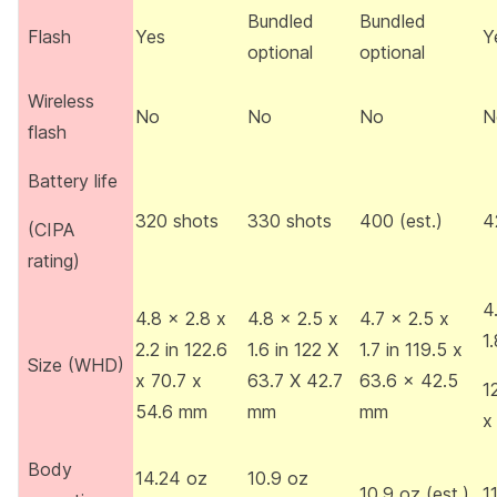
Bundled
Bundled
Flash
Yes
Y
optional
optional
Wireless
No
No
No
N
flash
Battery life
320 shots
330 shots
400 (est.)
4
(CIPA
rating)
4
4.8 x 2.8 x
4.8 x 2.5 x
4.7 x 2.5 x
1.
2.2 in 122.6
1.6 in 122 X
1.7 in 119.5 x
Size (WHD)
x 70.7 x
63.7 X 42.7
63.6 x 42.5
1
54.6 mm
mm
mm
x
Body
14.24 oz
10.9 oz
10.9 oz (est.)
1