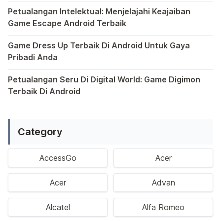
Semakin berkembangnya teknologi di era digital saat ini
Petualangan Intelektual: Menjelajahi Keajaiban
Game Escape Android Terbaik
Dalam dunia game Android, genre escape telah mencuri p
Game Dress Up Terbaik Di Android Untuk Gaya
Pribadi Anda
Saat ini, platform Android telah menjadi wadah kreativita
Petualangan Seru Di Digital World: Game Digimon
Terbaik Di Android
Ragam permainan Android telah menghadirkan petualangan y
Category
AccessGo
Acer
Acer
Advan
Alcatel
Alfa Romeo