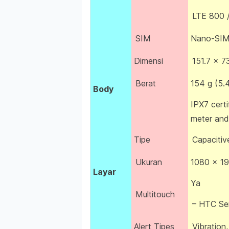
LTE 800 /
SIM
Nano-SI
Dimensi
151.7 x 7
Berat
154 g (5.
Body
IPX7 certi
meter and
Tipe
Capaciti
Ukuran
1080 x 192
Layar
Ya
Multitouch
– HTC Se
Alert Tipes
Vibration