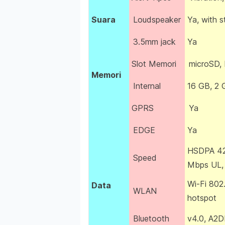
Suara
Loudspeaker
Ya, with s
3.5mm jack
Ya
Slot Memori
microSD,
Memori
Internal
16 GB, 2
GPRS
Ya
EDGE
Ya
HSDPA 42
Speed
Mbps UL,
Wi-Fi 802.
Data
WLAN
hotspot
Bluetooth
v4.0, A2D