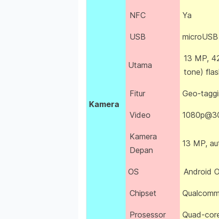
NFC
Ya
USB
microUSB
13 MP, 42
Utama
tone) fla
Fitur
Geo-taggi
Kamera
Video
1080p@3
Kamera
13 MP, au
Depan
OS
Android O
Chipset
Qualcomm
Prosessor
Quad-core