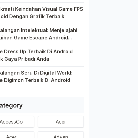
el pintar telah mengubah cara kita bermain game, dan Andro
kmati Keindahan Visual Game FPS
oid Dengan Grafik Terbaik
kin berkembangnya teknologi di era digital saat ini, peran
alangan Intelektual: Menjelajahi
aiban Game Escape Android
aik
m dunia game Android, genre escape telah mencuri perhatia
 Dress Up Terbaik Di Android
k Gaya Pribadi Anda
 ini, platform Android telah menjadi wadah kreativitas bagi 
alangan Seru Di Digital World:
 Digimon Terbaik Di Android
m permainan Android telah menghadirkan petualangan yang men
ategory
AccessGo
Acer
Acer
Advan