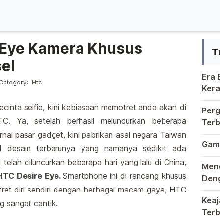
 Eye Kamera Khusus
T
el
Era
osted in
Category:
Htc
Kera
Krea
Berm
cinta selfie, kini kebiasaan memotret anda akan di
Perg
HTC. Ya, setelah berhasil meluncurkan beberapa
Terb
Kung
nai pasar gadget, kini pabrikan asal negara Taiwan
Duni
Game
il desain terbarunya yang namanya sedikit ada
Di d
telah diluncurkan beberapa hari yang lalu di China,
Meng
HTC Desire Eye.
Smartphone ini di rancang khusus
Deng
ret diri sendiri dengan berbagai macam gaya, HTC
Dala
Keaj
g sangat cantik.
Terb