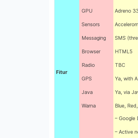
GPU
Adreno 3
Sensors
Accelerom
Messaging
SMS (thre
Browser
HTML5
Radio
TBC
Fitur
GPS
Ya, with
Java
Ya, via J
Warna
Blue, Red,
– Google 
– Active n