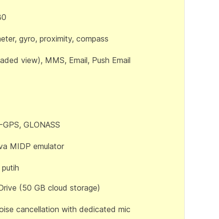
30
eter, gyro, proximity, compass
aded view), MMS, Email, Push Email
 A-GPS, GLONASS
ava MIDP emulator
 putih
Drive (50 GB cloud storage)
oise cancellation with dedicated mic