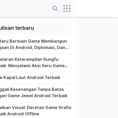
Search
ulisan terbaru
 Baru Bermain Game Membangun
jaan Di Android, Diplomasi, Dan
tivitas Di Ujung Jari Anda
ain game di platform Android telah menjadi bagian yang tak
elaran Keterampilan Kungfu
aik: Menyelami Aksi Seru Game
fu Di Android
a game selalu menawarkan pengalaman yang menghibur dan mem
 Kapal Laut Android Terbaik
unia game Android yang kaya dengan berbagai jenis permainan
gali Kesenangan Tanpa Batas
an Game Jewel Android Terbaik
m hiruk-pikuk dunia game Android, ada satu genre yang sela
aiban Visual: Deretan Game Grafis
aik Android Offline