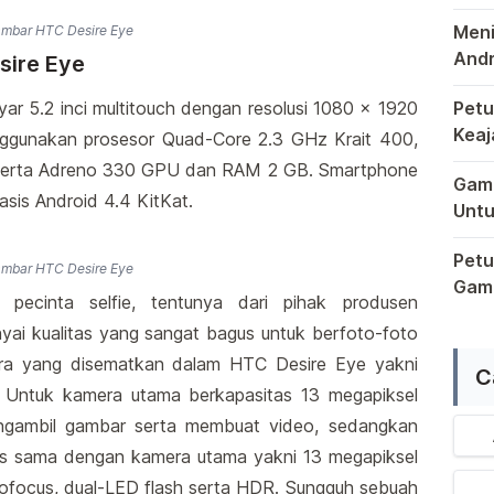
Pons
Meni
mbar HTC Desire Eye
Andr
sire Eye
Sema
ar 5.2 inci multitouch dengan resolusi 1080 x 1920
Petu
Keaj
enggunakan prosesor Quad-Core 2.3 GHz Krait 400,
Terb
Dala
serta Adreno 330 GPU dan RAM 2 GB. Smartphone
Game
asis Android 4.4 KitKat.
Untu
Saat
Petu
mbar HTC Desire Eye
Game
 pecinta selfie, tentunya dari pihak produsen
Raga
 kualitas yang sangat bagus untuk berfoto-foto
mera yang disematkan dalam HTC Desire Eye yakni
C
Untuk kamera utama berkapasitas 13 megapiksel
gambil gambar serta membuat video, sedangkan
s sama dengan kamera utama yakni 13 megapiksel
utofocus, dual-LED flash serta HDR. Sungguh sebuah