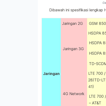
Ga
Dibawah ini spesifikasi lengkap
Jaringan 2G
GSM 850 /
HSDPA 850
HSDPA 85
Jaringan 3G
HSDPA 85
TD-SCDMA
LTE 700 / 
Jaringan
28)TD-LTE
41)
4G Network
LTE 700 /
– AT&T