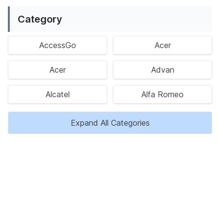
Category
AccessGo
Acer
Acer
Advan
Alcatel
Alfa Romeo
Expand All Categories
Privacy Policy
Disclaimer
Kontak Kami
Tentang Kami
Copyright © 2023 HargaBaru