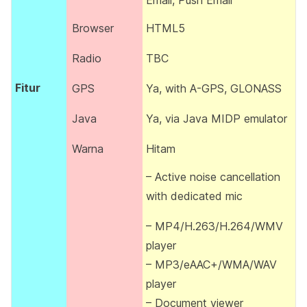
Email, Push Email
Browser
HTML5
Radio
TBC
Fitur
GPS
Ya, with A-GPS, GLONASS
Java
Ya, via Java MIDP emulator
Warna
Hitam
– Active noise cancellation
with dedicated mic
– MP4/H.263/H.264/WMV
player
– MP3/eAAC+/WMA/WAV
player
– Document viewer