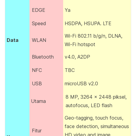
EDGE
Ya
Speed
HSDPA, HSUPA. LTE
Wi-Fi 802.11 b/g/n, DLNA,
Data
WLAN
Wi-Fi hotspot
Bluetooth
v4.0, A2DP
NFC
TBC
USB
microUSB v2.0
8 MP, 3264 x 2448 piksel,
Utama
autofocus, LED flash
Geo-tagging, touch focus,
face detection, simultaneous
Fitur
HD video and image