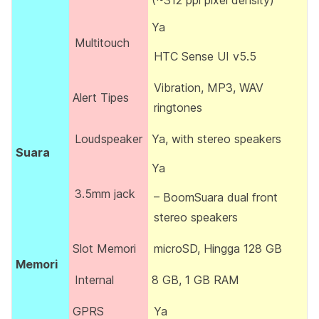
(~312 ppi pixel density)
Ya
Multitouch
HTC Sense UI v5.5
Vibration, MP3, WAV
Alert Tipes
ringtones
Loudspeaker
Ya, with stereo speakers
Suara
Ya
3.5mm jack
– BoomSuara dual front
stereo speakers
Slot Memori
microSD, Hingga 128 GB
Memori
Internal
8 GB, 1 GB RAM
GPRS
Ya