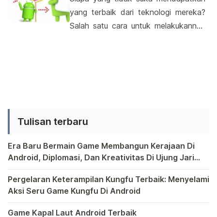
Smartphone tersebut memakai OS
yang terbaik dari teknologi mereka?
terbaru dari android yaitu android
Salah satu cara untuk melakukannya
kitkat 4.4. Spesifikasi LG L90 Lg L90
adalah dengan memastikan
ini […]
perangkat Android Anda selalu
diperbarui dengan versi terbaru. Saat
dunia digital terus berkembang, begitu
pula sistem operasi Android yang
menjadi inti banyak perangkat cerdas
Tulisan terbaru
kita. Penting untuk menjaga sistem
operasi perangkat Anda tetap
Era Baru Bermain Game Membangun Kerajaan Di
mutakhir. Dari peningkatan fitur […]
Android, Diplomasi, Dan Kreativitas Di Ujung Jari
Anda
Bermain game di platform Android telah menjadi bagian y
Pergelaran Keterampilan Kungfu Terbaik: Menyelami
Aksi Seru Game Kungfu Di Android
Dunia game selalu menawarkan pengalaman yang menghibur 
Game Kapal Laut Android Terbaik