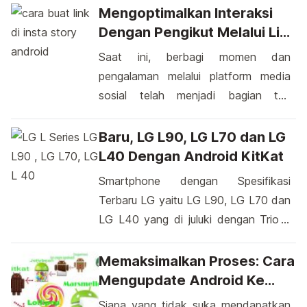
(telephone genggam serta jaringan),
berkualitas tinggi dan mutu yang
Mengoptimalkan Interaksi
[…]
terbaik. Waaupun dengan begitu
Dengan Pengikut Melalui Link
Fujitsu Memberikan harga untuk tiap
Di Insta Story Android
Saat ini, berbagi momen dan
produknya dengan murah dan
pengalaman melalui platform media
terjangkau tanpa menurungkan
sosial telah menjadi bagian tak
tingkat kualitasnya. Sejak dulu Fujitsu
terpisahkan dari kehidupan sehari-hari
terkenal dengan produk TV dan
kita. Salah satu platform populer yang
Baru, LG L90, LG L70 dan LG
LCDnya namun pada akhir akhir ini
banyak digunakan adalah Instagram.
L40 Dengan Android KitKat
mereka lebih memfokuskan diri […]
Di dalamnya, Insta Story adalah cara
Smartphone dengan Spesifikasi
yang menyenangkan untuk berbagi
Terbaru LG yaitu LG L90, LG L70 dan
momen dalam bentuk gambar dan
LG L40 yang di juluki dengan Trio L
video yang hilang setelah 24 jam.
Seri. Ini akan di ikut meramaikan ajang
Namun, apakah Anda tahu bahwa
pameran Mobile World Congress
Memaksimalkan Proses: Cara
Anda […]
2014 nanti di Barcelona pada
Mengupdate Android Ke
tanggal 24 -27 February 2014. Ketiga
Versi Terbaru Dengan Mudah
Siapa yang tidak suka mendapatkan