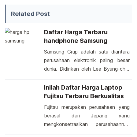
Related Post
Daftar Harga Terbaru
handphone Samsung
Samsung Grup adalah satu diantara
perusahaan elektronik paling besar
dunia. Didirikan oleh Lee Byung-chull
pada 1 Maret 1938 di Daegu, Korea,
perusahaan ini beroperasi di 58
Inilah Daftar Harga Laptop
negara serta mempunyai kian lebih
Fujitsu Terbaru Berkualitas
208. 000 pekerja. Pada 2003
Fujitsu merupakan perusahaan yang
pendapatannya yaitu US$101, 7 miliar.
berasal dari Jepang yang
Saat ini, Samsung beroperasi di 6
mengkonsetrasikan perusahaannya
bagian usaha, yakni telekomunikasi
dengan memproduksi laptop yang