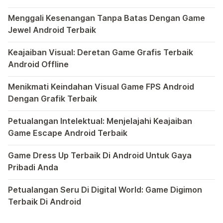
Di dunia game Android yang kaya dengan berbagai jenis pe
Menggali Kesenangan Tanpa Batas Dengan Game
Jewel Android Terbaik
Dalam hiruk-pikuk dunia game Android, ada satu genre ya
Keajaiban Visual: Deretan Game Grafis Terbaik
Android Offline
Ponsel pintar telah mengubah cara kita bermain game, dan
Menikmati Keindahan Visual Game FPS Android
Dengan Grafik Terbaik
Semakin berkembangnya teknologi di era digital saat ini
Petualangan Intelektual: Menjelajahi Keajaiban
Game Escape Android Terbaik
Dalam dunia game Android, genre escape telah mencuri p
Game Dress Up Terbaik Di Android Untuk Gaya
Pribadi Anda
Saat ini, platform Android telah menjadi wadah kreativita
Petualangan Seru Di Digital World: Game Digimon
Terbaik Di Android
Ragam permainan Android telah menghadirkan petualangan y