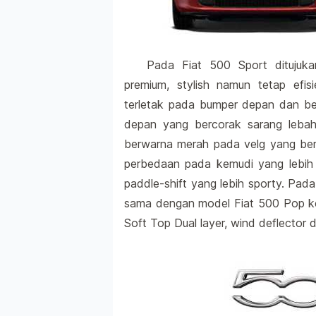
Pada Fiat 500 Sport ditujuka
premium, stylish namun tetap ef
terletak pada bumper depan dan bel
depan yang bercorak sarang lebah,
berwarna merah pada velg yang bert
perbedaan pada kemudi yang lebih 
paddle-shift yang lebih sporty. Pad
sama dengan model Fiat 500 Pop ke
Soft Top Dual layer, wind deflector 