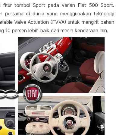
 fitur tombol Sport pada varian Fiat 500 Sport.
n pertama di dunia yang menggunakan teknologi
variable Valve Actuation (FVVA) untuk mengirit bahan
 10 persen lebih baik dari mesin kendaraan lain.