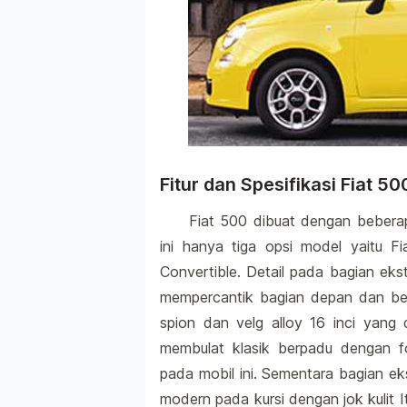
Fitur dan Spesifikasi Fiat 50
Fiat 500 dibuat dengan beberap
ini hanya tiga opsi model yaitu 
Convertible. Detail pada bagian eks
mempercantik bagian depan dan be
spion dan velg alloy 16 inci yang 
membulat klasik berpadu dengan f
pada mobil ini. Sementara bagian eks
modern pada kursi dengan jok kulit It