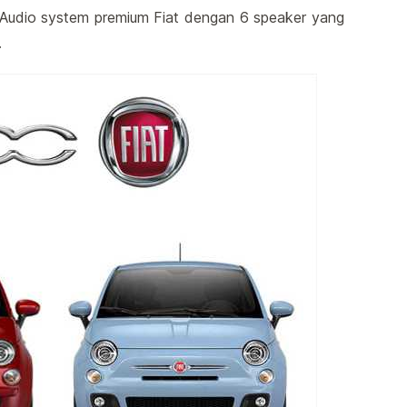
 Audio system premium Fiat dengan 6 speaker yang
.