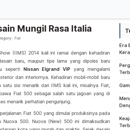
ain Mungil Rasa Italia
T
ted in
tegory:
Fiat
Era
Kera
Show (IIMS) 2014 kali ini ramai dengan kehadiran
Krea
Berm
 desain baru, maupun tipe lama yang dipoles baru
Perg
ru seperti
Nissan Elgrand VIP
yang mengalami
Terb
erior dan interiornya. Kehadiran mobil-mobil baru
Kung
Duni
satu sisi menarik dari IIMS kali ini, misalnya Fiat,
Game
Di d
mbawa Fiat 500 sebagai salah satu jagoan yang di
Meng
es menarik perhatian pengunjung.
Deng
Dala
perjalanan Fiat 500 yang dimulai produksinya pada
Keaj
ma Nuova 500. Nuova (New) 500 ini dimaksudkan
Terb
daraan kota yang murah dan praktis. Sejak desain