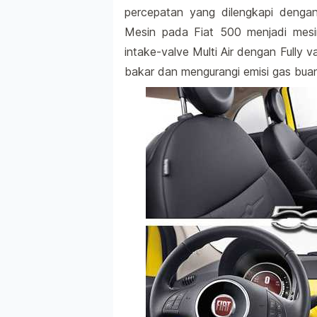
percepatan yang dilengkapi dengan
Mesin pada Fiat 500 menjadi mesi
intake-valve Multi Air dengan Fully 
bakar dan mengurangi emisi gas buang