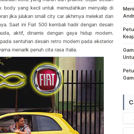
Pons
 body yang kecil untuk memudahkan menyalip di
Meni
Andr
ran jika julukan small city car akhirnya melekat dan
Sema
tnya. Saat ini Fiat 500 kembali hadir dengan desain
Petu
muda, aktif, dinamis dengan gaya hidup modern.
Keaj
 pada sentuhan desain retro modern pada eksterior
Terb
Dala
arna menarik penuh cita rasa Italia.
Game
Untu
Saat
Petu
Game
Raga
C