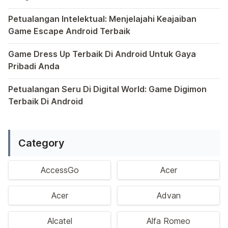
Semakin berkembangnya teknologi di era digital saat ini
Petualangan Intelektual: Menjelajahi Keajaiban
Game Escape Android Terbaik
Dalam dunia game Android, genre escape telah mencuri p
Game Dress Up Terbaik Di Android Untuk Gaya
Pribadi Anda
Saat ini, platform Android telah menjadi wadah kreativita
Petualangan Seru Di Digital World: Game Digimon
Terbaik Di Android
Ragam permainan Android telah menghadirkan petualangan y
Category
AccessGo
Acer
Acer
Advan
Alcatel
Alfa Romeo