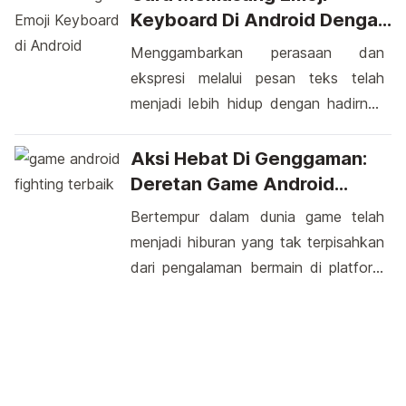
[…]
untuk diingat bahwa mencoba untuk
Keyboard Di Android Dengan
memperoleh password WiFi tanpa izin
Mudah
Menggambarkan perasaan dan
yang sah adalah melanggar etika dan
ekspresi melalui pesan teks telah
mungkin melanggar hukum di
menjadi lebih hidup dengan hadirnya
beberapa negara. Ada sejumlah rumor
emoji. Di platform Android, memasang
dan klaim tentang metode yang bisa
emoji keyboard adalah langkah
Aksi Hebat Di Genggaman:
digunakan untuk […]
sederhana untuk menambahkan
Deretan Game Android
berbagai ikon lucu dan simbol-simbol
Fighting Terbaik 2023
Bertempur dalam dunia game telah
ekspresif ke dalam percakapan Anda.
menjadi hiburan yang tak terpisahkan
Dengan hanya beberapa langkah
dari pengalaman bermain di platform
mudah, Anda bisa mulai menghiasi
Android. Terdapat sejumlah game
pesan-pesan Anda dengan emoji
pertarungan yang menggugah
yang sesuai dengan mood dan
adrenalin dan memberikan
konteks. Ayo […]
pengalaman bermain yang seru. Dari
pertarungan satu lawan satu hingga