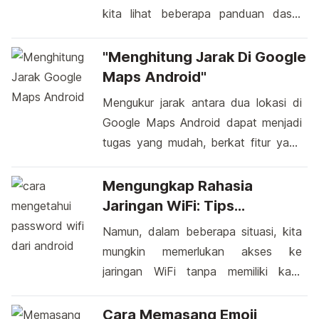
kita lihat beberapa panduan dasar
yang dapat membantu Anda
mengatasi rintangan ini. Sensor sidik
"Menghitung Jarak Di Google
jari pada perangkat Android Anda
Maps Android"
merupakan salah satu cara canggih
Mengukur jarak antara dua lokasi di
untuk membuka kunci layar dengan
Google Maps Android dapat menjadi
cepat. Namun, terkadang ada momen
tugas yang mudah, berkat fitur yang
ketika sidik jari Anda tidak terbaca
sangat berguna ini. Bagi banyak
dengan sempurna, mengakibatkan
pengguna, fitur ini telah menjadi
Mengungkap Rahasia
Anda harus mencoba beberapa […]
sahabat yang setia untuk mengetahui
Jaringan WiFi: Tips
seberapa jauh mereka harus
Mengejutkan Cara
Namun, dalam beberapa situasi, kita
bepergian dari satu titik ke titik
Mengetahui Password WiFi
mungkin memerlukan akses ke
lainnya. Memiliki panduan terperinci
Dari Android
jaringan WiFi tanpa memiliki kata
tentang cara menghitung jarak di
sandi yang diperlukan. Terdengar
Google Maps Android memberikan
menarik, bukan? Namun, penting
Cara Memasang Emoji