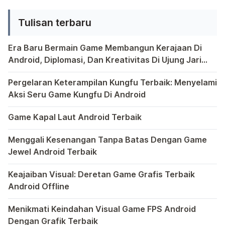
tim besar yang saling bersaing, pilihan
Tulisan terbaru
game fighting di Android tak pernah
habis. Dalam berbagai game Android
Era Baru Bermain Game Membangun Kerajaan Di
fighting terbaik, pemain […]
Android, Diplomasi, Dan Kreativitas Di Ujung Jari
Anda
Bermain game di platform Android telah menjadi bagian y
Pergelaran Keterampilan Kungfu Terbaik: Menyelami
Aksi Seru Game Kungfu Di Android
Dunia game selalu menawarkan pengalaman yang menghibur 
Game Kapal Laut Android Terbaik
Di dunia game Android yang kaya dengan berbagai jenis pe
Menggali Kesenangan Tanpa Batas Dengan Game
Jewel Android Terbaik
Dalam hiruk-pikuk dunia game Android, ada satu genre ya
Keajaiban Visual: Deretan Game Grafis Terbaik
Android Offline
Ponsel pintar telah mengubah cara kita bermain game, dan
Menikmati Keindahan Visual Game FPS Android
Dengan Grafik Terbaik