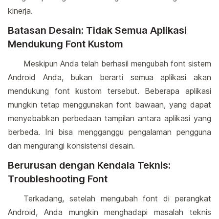
kinerja.
Batasan Desain: Tidak Semua Aplikasi
Mendukung Font Kustom
Meskipun Anda telah berhasil mengubah font sistem
Android Anda, bukan berarti semua aplikasi akan
mendukung font kustom tersebut. Beberapa aplikasi
mungkin tetap menggunakan font bawaan, yang dapat
menyebabkan perbedaan tampilan antara aplikasi yang
berbeda. Ini bisa mengganggu pengalaman pengguna
dan mengurangi konsistensi desain.
Berurusan dengan Kendala Teknis:
Troubleshooting Font
Terkadang, setelah mengubah font di perangkat
Android, Anda mungkin menghadapi masalah teknis