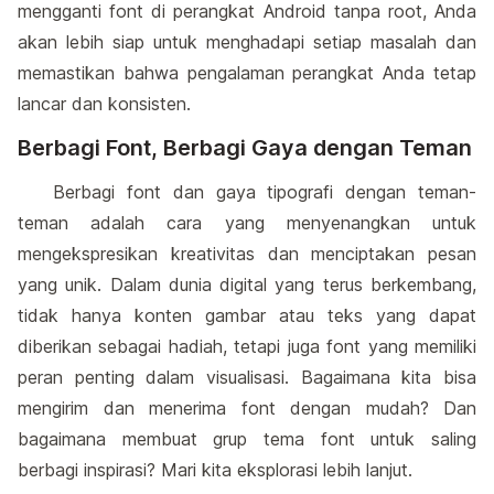
mengganti font di perangkat Android tanpa root, Anda
akan lebih siap untuk menghadapi setiap masalah dan
memastikan bahwa pengalaman perangkat Anda tetap
lancar dan konsisten.
Berbagi Font, Berbagi Gaya dengan Teman
Berbagi font dan gaya tipografi dengan teman-
teman adalah cara yang menyenangkan untuk
mengekspresikan kreativitas dan menciptakan pesan
yang unik. Dalam dunia digital yang terus berkembang,
tidak hanya konten gambar atau teks yang dapat
diberikan sebagai hadiah, tetapi juga font yang memiliki
peran penting dalam visualisasi. Bagaimana kita bisa
mengirim dan menerima font dengan mudah? Dan
bagaimana membuat grup tema font untuk saling
berbagi inspirasi? Mari kita eksplorasi lebih lanjut.