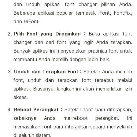
dan unduh aplikasi font changer pilihan Anda.
Beberapa aplikasi populer termasuk iFont, FontFix,
dan HiFont.
Pilih Font yang Diinginkan
: Buka aplikasi font
changer dan cari font yang ingin Anda terapkan.
Banyak aplikasi ini menyediakan pratinjau font untuk
membantu Anda memilih dengan lebih baik.
Unduh dan Terapkan Font
: Setelah Anda memilih
font, unduh dan terapkan font tersebut melalui
aplikasi. Biasanya, langkah ini akan memerlukan izin
akses.
Reboot Perangkat
: Setelah font baru diterapkan,
sebaiknya Anda me-reboot perangkat. Ini
memastikan font baru diterapkan secara menyeluruh
di seluruh sistem.