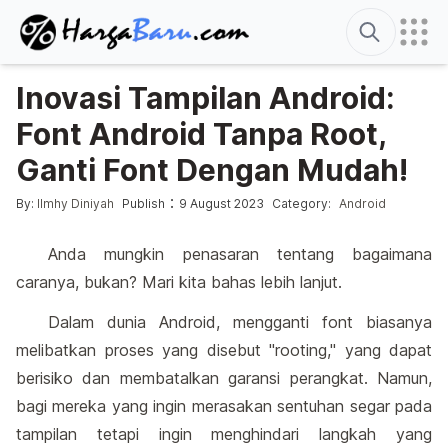
Search
Inovasi Tampilan Android:
Font Android Tanpa Root,
Ganti Font Dengan Mudah!
Posted by
Posted in
:
By:
Ilmhy Diniyah
Publish
9 August 2023
Category:
Android
Anda mungkin penasaran tentang bagaimana
caranya, bukan? Mari kita bahas lebih lanjut.
Dalam dunia Android, mengganti font biasanya
melibatkan proses yang disebut "rooting," yang dapat
berisiko dan membatalkan garansi perangkat. Namun,
bagi mereka yang ingin merasakan sentuhan segar pada
tampilan tetapi ingin menghindari langkah yang