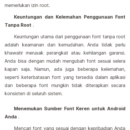
memerlukan izin root.
Keuntungan dan Kelemahan Penggunaan Font
Tanpa Root
.
Keuntungan utama dari penggunaan font tanpa root
adalah keamanan dan kemudahan. Anda tidak perlu
khawatir merusak perangkat atau kehilangan garansi.
Anda bisa dengan mudah mengubah font sesuai selera
kapan saja. Namun, ada juga beberapa kelemahan,
seperti keterbatasan font yang tersedia dalam aplikasi
dan beberapa font mungkin tidak diterapkan secara
konsisten di seluruh sistem.
Menemukan Sumber Font Keren untuk Android
Anda
.
Mencari font yang sesuai dengan kepribadian Anda