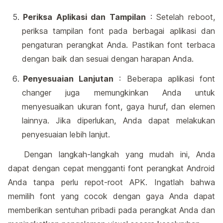
Periksa Aplikasi dan Tampilan
: Setelah reboot,
periksa tampilan font pada berbagai aplikasi dan
pengaturan perangkat Anda. Pastikan font terbaca
dengan baik dan sesuai dengan harapan Anda.
Penyesuaian Lanjutan
: Beberapa aplikasi font
changer juga memungkinkan Anda untuk
menyesuaikan ukuran font, gaya huruf, dan elemen
lainnya. Jika diperlukan, Anda dapat melakukan
penyesuaian lebih lanjut.
Dengan langkah-langkah yang mudah ini, Anda
dapat dengan cepat mengganti font perangkat Android
Anda tanpa perlu repot-root APK. Ingatlah bahwa
memilih font yang cocok dengan gaya Anda dapat
memberikan sentuhan pribadi pada perangkat Anda dan