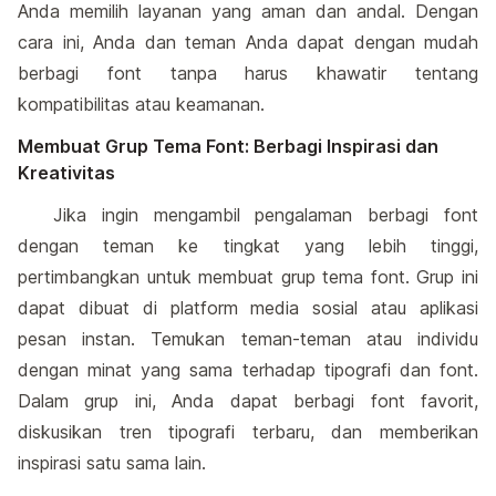
Anda memilih layanan yang aman dan andal. Dengan
cara ini, Anda dan teman Anda dapat dengan mudah
berbagi font tanpa harus khawatir tentang
kompatibilitas atau keamanan.
Membuat Grup Tema Font: Berbagi Inspirasi dan
Kreativitas
Jika ingin mengambil pengalaman berbagi font
dengan teman ke tingkat yang lebih tinggi,
pertimbangkan untuk membuat grup tema font. Grup ini
dapat dibuat di platform media sosial atau aplikasi
pesan instan. Temukan teman-teman atau individu
dengan minat yang sama terhadap tipografi dan font.
Dalam grup ini, Anda dapat berbagi font favorit,
diskusikan tren tipografi terbaru, dan memberikan
inspirasi satu sama lain.