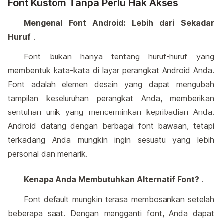
Font Kustom Tanpa Perlu Hak Akses
Mengenal Font Android: Lebih dari Sekadar
Huruf
.
Font bukan hanya tentang huruf-huruf yang
membentuk kata-kata di layar perangkat Android Anda.
Font adalah elemen desain yang dapat mengubah
tampilan keseluruhan perangkat Anda, memberikan
sentuhan unik yang mencerminkan kepribadian Anda.
Android datang dengan berbagai font bawaan, tetapi
terkadang Anda mungkin ingin sesuatu yang lebih
personal dan menarik.
Kenapa Anda Membutuhkan Alternatif Font?
.
Font default mungkin terasa membosankan setelah
beberapa saat. Dengan mengganti font, Anda dapat