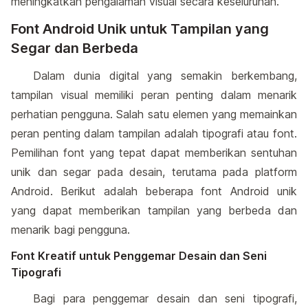
meningkatkan pengalaman visual secara keseluruhan.
Font Android Unik untuk Tampilan yang
Segar dan Berbeda
Dalam dunia digital yang semakin berkembang,
tampilan visual memiliki peran penting dalam menarik
perhatian pengguna. Salah satu elemen yang memainkan
peran penting dalam tampilan adalah tipografi atau font.
Pemilihan font yang tepat dapat memberikan sentuhan
unik dan segar pada desain, terutama pada platform
Android. Berikut adalah beberapa font Android unik
yang dapat memberikan tampilan yang berbeda dan
menarik bagi pengguna.
Font Kreatif untuk Penggemar Desain dan Seni
Tipografi
Bagi para penggemar desain dan seni tipografi,