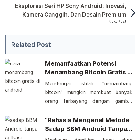
Eksplorasi Seri HP Sony Android: Inovasi,
Kamera Canggih, Dan Desain Premium
Next Post
Ponsel Android telah menjadi bagian integral dari ke
Related Post
Memanfaatkan Potensi
Menambang Bitcoin Gratis Di
Android Dengan Bijak
Mendengar istilah "menambang
bitcoin" mungkin membuat banyak
orang terbayang dengan gambar
komputer-komputer kuat yang
bekerja keras dalam pusat data
"Rahasia Mengenal Metode
raksasa. Namun, tahukah Anda
Sadap BBM Android Tanpa
bahwa ada cara untuk menambang
Aplikasi"