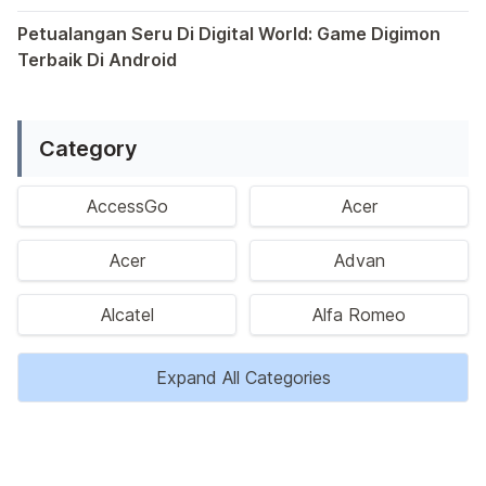
Saat ini, platform Android telah menjadi wadah kreativita
Petualangan Seru Di Digital World: Game Digimon
Terbaik Di Android
Ragam permainan Android telah menghadirkan petualangan y
Category
AccessGo
Acer
Acer
Advan
Alcatel
Alfa Romeo
Expand All Categories