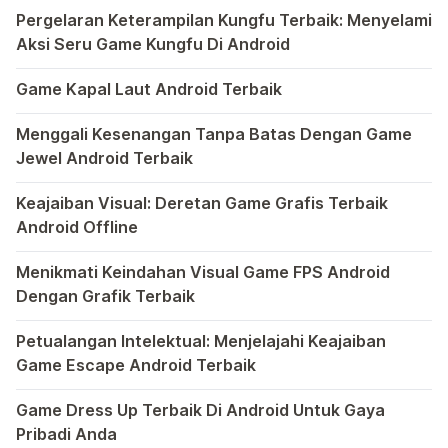
publikasikan […]
Pergelaran Keterampilan Kungfu Terbaik: Menyelami
Aksi Seru Game Kungfu Di Android
Dunia game selalu menawarkan pengalaman yang menghibur 
Game Kapal Laut Android Terbaik
Di dunia game Android yang kaya dengan berbagai jenis pe
Menggali Kesenangan Tanpa Batas Dengan Game
Jewel Android Terbaik
Dalam hiruk-pikuk dunia game Android, ada satu genre ya
Keajaiban Visual: Deretan Game Grafis Terbaik
Android Offline
Ponsel pintar telah mengubah cara kita bermain game, dan
Menikmati Keindahan Visual Game FPS Android
Dengan Grafik Terbaik
Semakin berkembangnya teknologi di era digital saat ini
Petualangan Intelektual: Menjelajahi Keajaiban
Game Escape Android Terbaik
Dalam dunia game Android, genre escape telah mencuri p
Game Dress Up Terbaik Di Android Untuk Gaya
Pribadi Anda