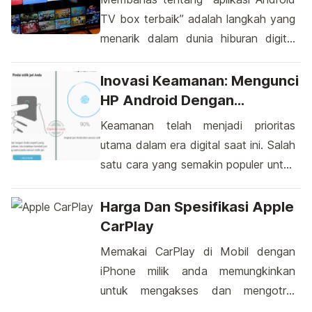
TV box terbaik” adalah langkah yang
menarik dalam dunia hiburan digital
saat ini. Android TV box telah
menjadi salah satu pilihan populer bagi
Inovasi Keamanan: Mengunci
mereka yang ingin mengubah televisi
HP Android Dengan
biasa menjadi pusat hiburan serba
Keamanan Sidik Jari
Keamanan telah menjadi prioritas
bisa. Dengan banyaknya aplikasi
utama dalam era digital saat ini. Salah
yang tersedia, pengguna dapat
satu cara yang semakin populer untuk
mengakses konten streaming,
melindungi privasi di perangkat
permainan, dan banyak lagi secara
Android adalah dengan menggunakan
Harga Dan Spesifikasi Apple
mudah. Aplikasi […]
sidik jari. Dengan metode ini, Anda
CarPlay
dapat memastikan hanya Anda yang
Memakai CarPlay di Mobil dengan
memiliki akses penuh ke ponsel pintar
iPhone milik anda memungkinkan
Anda. Penggunaan sidik jari sebagai
untuk mengakses dan mengotrol
kunci ponsel adalah langkah ke
iPhone milik anda cukup hanya