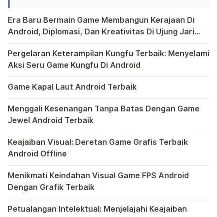
Car), mobil tersebut di beri nama
Era Baru Bermain Game Membangun Kerajaan Di
Perodua Axia Advance. Mobil yang
Android, Diplomasi, Dan Kreativitas Di Ujung Jari
berbasis dari Daihatsu Ayla dan
Anda
Bermain game di platform Android telah menjadi bagian y
Toyota Agya ini di jadikan mobil […]
Pergelaran Keterampilan Kungfu Terbaik: Menyelami
Aksi Seru Game Kungfu Di Android
Dunia game selalu menawarkan pengalaman yang menghibur 
Game Kapal Laut Android Terbaik
Di dunia game Android yang kaya dengan berbagai jenis pe
Menggali Kesenangan Tanpa Batas Dengan Game
Jewel Android Terbaik
Dalam hiruk-pikuk dunia game Android, ada satu genre ya
Keajaiban Visual: Deretan Game Grafis Terbaik
Android Offline
Ponsel pintar telah mengubah cara kita bermain game, dan
Menikmati Keindahan Visual Game FPS Android
Dengan Grafik Terbaik
Semakin berkembangnya teknologi di era digital saat ini
Petualangan Intelektual: Menjelajahi Keajaiban