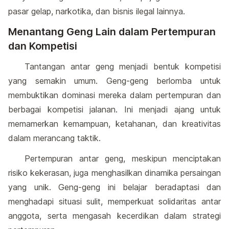
pasar gelap, narkotika, dan bisnis ilegal lainnya.
Menantang Geng Lain dalam Pertempuran
dan Kompetisi
Tantangan antar geng menjadi bentuk kompetisi
yang semakin umum. Geng-geng berlomba untuk
membuktikan dominasi mereka dalam pertempuran dan
berbagai kompetisi jalanan. Ini menjadi ajang untuk
memamerkan kemampuan, ketahanan, dan kreativitas
dalam merancang taktik.
Pertempuran antar geng, meskipun menciptakan
risiko kekerasan, juga menghasilkan dinamika persaingan
yang unik. Geng-geng ini belajar beradaptasi dan
menghadapi situasi sulit, memperkuat solidaritas antar
anggota, serta mengasah kecerdikan dalam strategi