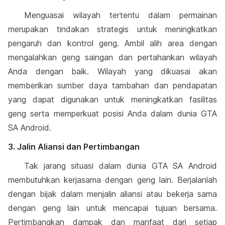
Menguasai wilayah tertentu dalam permainan
merupakan tindakan strategis untuk meningkatkan
pengaruh dan kontrol geng. Ambil alih area dengan
mengalahkan geng saingan dan pertahankan wilayah
Anda dengan baik. Wilayah yang dikuasai akan
memberikan sumber daya tambahan dan pendapatan
yang dapat digunakan untuk meningkatkan fasilitas
geng serta memperkuat posisi Anda dalam dunia GTA
SA Android.
3. Jalin Aliansi dan Pertimbangan
Tak jarang situasi dalam dunia GTA SA Android
membutuhkan kerjasama dengan geng lain. Berjalanlah
dengan bijak dalam menjalin aliansi atau bekerja sama
dengan geng lain untuk mencapai tujuan bersama.
Pertimbangkan dampak dan manfaat dari setiap