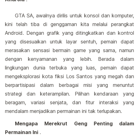
GTA SA, awalnya dirilis untuk konsol dan komputer,
kini telah tiba di genggaman kita melalui perangkat
Android. Dengan grafik yang ditingkatkan dan kontrol
yang disesuaikan untuk layar sentuh, pemain dapat
merasakan sensasi bermain game yang sama, namun
dengan kenyamanan yang lebih. Berada dalam
lingkungan dunia terbuka yang luas, pemain dapat
mengeksplorasi kota fiksi Los Santos yang megah dan
berpartisipasi dalam berbagai misi yang menuntut
strategi dan keterampilan. Pilihan kendaraan yang
beragam, variasi senjata, dan fitur interaksi yang
mendalam menjadikan permainan ini tak terlupakan.
Mengapa Merekrut Geng Penting dalam
Permainan Ini
.