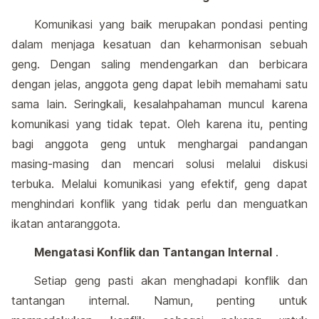
Komunikasi yang baik merupakan pondasi penting
dalam menjaga kesatuan dan keharmonisan sebuah
geng. Dengan saling mendengarkan dan berbicara
dengan jelas, anggota geng dapat lebih memahami satu
sama lain. Seringkali, kesalahpahaman muncul karena
komunikasi yang tidak tepat. Oleh karena itu, penting
bagi anggota geng untuk menghargai pandangan
masing-masing dan mencari solusi melalui diskusi
terbuka. Melalui komunikasi yang efektif, geng dapat
menghindari konflik yang tidak perlu dan menguatkan
ikatan antaranggota.
Mengatasi Konflik dan Tantangan Internal
.
Setiap geng pasti akan menghadapi konflik dan
tantangan internal. Namun, penting untuk