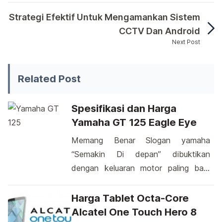
Mengatur geng dan menjalin ikatan dalam dunia p
Strategi Efektif Untuk Mengamankan Sistem
CCTV Dan Android
Next Post
Mengatur geng dan menjalin ikatan dalam dunia perm
Related Post
Spesifikasi dan Harga
Yamaha GT 125 Eagle Eye
Memang Benar Slogan yamaha
“Semakin Di depan” dibuktikan
dengan keluaran motor paling baru
mereka yaitu Yamaha GT 125 Eagle
Eye untuk Awal tahun 2014 ini,
Harga Tablet Octa-Core
Beberapa saat yang lalu yamaha
Alcatel One Touch Hero 8