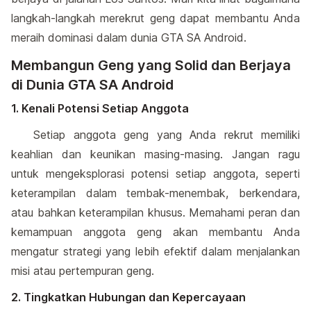
langkah-langkah merekrut geng dapat membantu Anda
meraih dominasi dalam dunia GTA SA Android.
Membangun Geng yang Solid dan Berjaya
di Dunia GTA SA Android
1. Kenali Potensi Setiap Anggota
Setiap anggota geng yang Anda rekrut memiliki
keahlian dan keunikan masing-masing. Jangan ragu
untuk mengeksplorasi potensi setiap anggota, seperti
keterampilan dalam tembak-menembak, berkendara,
atau bahkan keterampilan khusus. Memahami peran dan
kemampuan anggota geng akan membantu Anda
mengatur strategi yang lebih efektif dalam menjalankan
misi atau pertempuran geng.
2. Tingkatkan Hubungan dan Kepercayaan