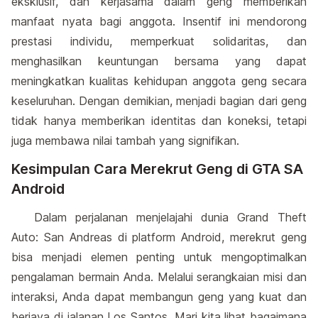
eksklusif, dan kerjasama dalam geng memberikan
manfaat nyata bagi anggota. Insentif ini mendorong
prestasi individu, memperkuat solidaritas, dan
menghasilkan keuntungan bersama yang dapat
meningkatkan kualitas kehidupan anggota geng secara
keseluruhan. Dengan demikian, menjadi bagian dari geng
tidak hanya memberikan identitas dan koneksi, tetapi
juga membawa nilai tambah yang signifikan.
Kesimpulan Cara Merekrut Geng di GTA SA
Android
Dalam perjalanan menjelajahi dunia Grand Theft
Auto: San Andreas di platform Android, merekrut geng
bisa menjadi elemen penting untuk mengoptimalkan
pengalaman bermain Anda. Melalui serangkaian misi dan
interaksi, Anda dapat membangun geng yang kuat dan
berjaya di jalanan Los Santos. Mari kita lihat bagaimana