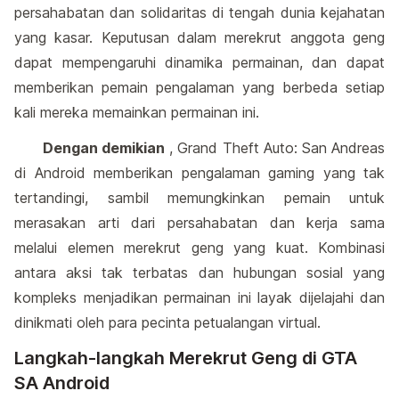
persahabatan dan solidaritas di tengah dunia kejahatan
yang kasar. Keputusan dalam merekrut anggota geng
dapat mempengaruhi dinamika permainan, dan dapat
memberikan pemain pengalaman yang berbeda setiap
kali mereka memainkan permainan ini.
Dengan demikian
, Grand Theft Auto: San Andreas
di Android memberikan pengalaman gaming yang tak
tertandingi, sambil memungkinkan pemain untuk
merasakan arti dari persahabatan dan kerja sama
melalui elemen merekrut geng yang kuat. Kombinasi
antara aksi tak terbatas dan hubungan sosial yang
kompleks menjadikan permainan ini layak dijelajahi dan
dinikmati oleh para pecinta petualangan virtual.
Langkah-langkah Merekrut Geng di GTA
SA Android