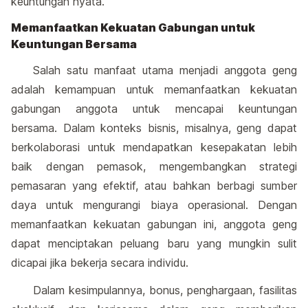
keuntungan nyata.
Memanfaatkan Kekuatan Gabungan untuk
Keuntungan Bersama
Salah satu manfaat utama menjadi anggota geng
adalah kemampuan untuk memanfaatkan kekuatan
gabungan anggota untuk mencapai keuntungan
bersama. Dalam konteks bisnis, misalnya, geng dapat
berkolaborasi untuk mendapatkan kesepakatan lebih
baik dengan pemasok, mengembangkan strategi
pemasaran yang efektif, atau bahkan berbagi sumber
daya untuk mengurangi biaya operasional. Dengan
memanfaatkan kekuatan gabungan ini, anggota geng
dapat menciptakan peluang baru yang mungkin sulit
dicapai jika bekerja secara individu.
Dalam kesimpulannya, bonus, penghargaan, fasilitas