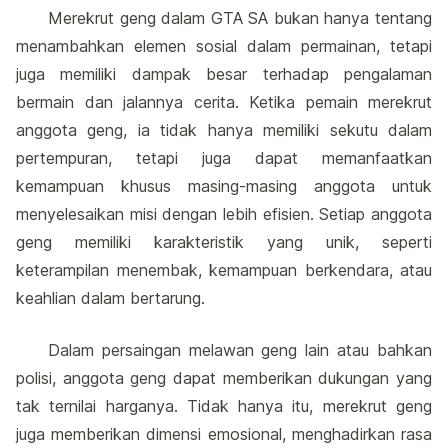
Merekrut geng dalam GTA SA bukan hanya tentang
menambahkan elemen sosial dalam permainan, tetapi
juga memiliki dampak besar terhadap pengalaman
bermain dan jalannya cerita. Ketika pemain merekrut
anggota geng, ia tidak hanya memiliki sekutu dalam
pertempuran, tetapi juga dapat memanfaatkan
kemampuan khusus masing-masing anggota untuk
menyelesaikan misi dengan lebih efisien. Setiap anggota
geng memiliki karakteristik yang unik, seperti
keterampilan menembak, kemampuan berkendara, atau
keahlian dalam bertarung.
Dalam persaingan melawan geng lain atau bahkan
polisi, anggota geng dapat memberikan dukungan yang
tak ternilai harganya. Tidak hanya itu, merekrut geng
juga memberikan dimensi emosional, menghadirkan rasa