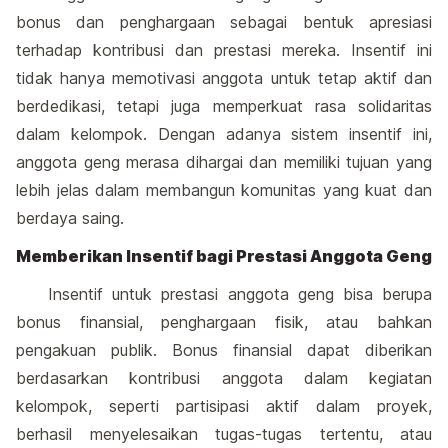
bonus dan penghargaan sebagai bentuk apresiasi
terhadap kontribusi dan prestasi mereka. Insentif ini
tidak hanya memotivasi anggota untuk tetap aktif dan
berdedikasi, tetapi juga memperkuat rasa solidaritas
dalam kelompok. Dengan adanya sistem insentif ini,
anggota geng merasa dihargai dan memiliki tujuan yang
lebih jelas dalam membangun komunitas yang kuat dan
berdaya saing.
Memberikan Insentif bagi Prestasi Anggota Geng
Insentif untuk prestasi anggota geng bisa berupa
bonus finansial, penghargaan fisik, atau bahkan
pengakuan publik. Bonus finansial dapat diberikan
berdasarkan kontribusi anggota dalam kegiatan
kelompok, seperti partisipasi aktif dalam proyek,
berhasil menyelesaikan tugas-tugas tertentu, atau