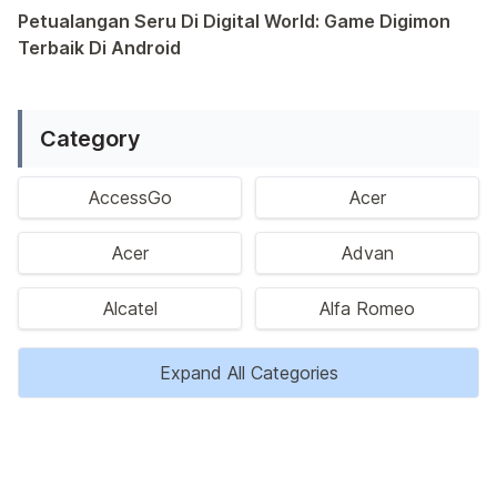
Petualangan Seru Di Digital World: Game Digimon
Terbaik Di Android
Ragam permainan Android telah menghadirkan petualangan y
Category
AccessGo
Acer
Acer
Advan
Alcatel
Alfa Romeo
Expand All Categories