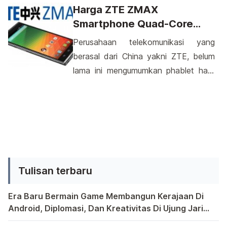
Perbedaan Samsung Galaxy Alpha
menggunakan perangkat Android,
Harga ZTE ZMAX
untuk pasar Asia dan Eropa/Amerika
berbagai aplikasi mungkin berjalan di
Smartphone Quad-Core
terletak pada penggunaan
latar belakang tanpa kita sadari. Dari
dengan Android KitKat
Perusahaan telekomunikasi yang
chipsetnya. […]
aplikasi pesan instan hingga media
berasal dari China yakni ZTE, belum
sosial, setiap aplikasi memiliki cara
lama ini mengumumkan phablet hasil
sendiri untuk berinteraksi dengan
produksi terbarunya yang diberi nama
sistem. Mengungkap daftar aplikasi
ZTE ZMAX. Produk ini menggunakan
yang berjalan di latar belakang dapat
sistem operasi Android 4.4.2 KitKat
[…]
seperti yang dipakai pada produk
baru Samsung Galaxy V, yang
nantinya bakal menyemarakkan pasar
Tulisan terbaru
smartphone mancanegara. Seperti
yang telah dilakukan oleh beberapa
Era Baru Bermain Game Membangun Kerajaan Di
perusahaan ternama lainnya seperti
Android, Diplomasi, Dan Kreativitas Di Ujung Jari
[…]
Anda
Bermain game di platform Android telah menjadi bagian y