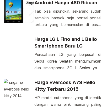
Android Hanya 480 Ribuan
Tak bisa dipungkiri, sekarang sudah
semakin banyak saja ponsel-ponsel
terbaru yang bermunculan di pasar
dunia gadget. Baik dari perusahaan
yang sudah terkenal sejak dulu
Harga LG L Fino and L Bello
maupun para pendatang baru. Tak
Smartphone Baru LG
terkecuali salah satu perusahaan alat
Perusahaan LG yang berpusat di
telekomunikasi yang berasal dari
Seoul Korea Selatan mengumumkan
negara China yakni ZTE. Belum lama
dua smartphone 3G L Series yang
ini ZTE memperkenalkan salah satu
akan dipamerkan selama IFA
ponsel hasil desain terbarunya yang
mendatang di Berlin, Jerman yang
Harga Evercoss A7S Hello
diberi […]
dimulai pada tanggal 5-10 September
Kitty Terbaru 2015
2014. LG L Fino and L Bello adalah
HP model cutephone yang di identik
duo smartphone terjangkau. Sejalan
dengan warna pink memang paling