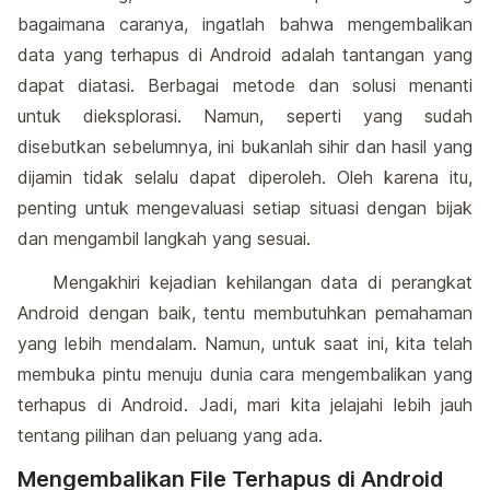
bagaimana caranya, ingatlah bahwa mengembalikan
data yang terhapus di Android adalah tantangan yang
dapat diatasi. Berbagai metode dan solusi menanti
untuk dieksplorasi. Namun, seperti yang sudah
disebutkan sebelumnya, ini bukanlah sihir dan hasil yang
dijamin tidak selalu dapat diperoleh. Oleh karena itu,
penting untuk mengevaluasi setiap situasi dengan bijak
dan mengambil langkah yang sesuai.
Mengakhiri kejadian kehilangan data di perangkat
Android dengan baik, tentu membutuhkan pemahaman
yang lebih mendalam. Namun, untuk saat ini, kita telah
membuka pintu menuju dunia cara mengembalikan yang
terhapus di Android. Jadi, mari kita jelajahi lebih jauh
tentang pilihan dan peluang yang ada.
Mengembalikan File Terhapus di Android