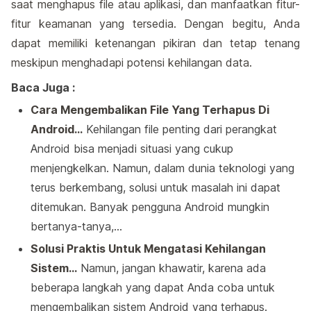
saat menghapus file atau aplikasi, dan manfaatkan fitur-
fitur keamanan yang tersedia. Dengan begitu, Anda
dapat memiliki ketenangan pikiran dan tetap tenang
meskipun menghadapi potensi kehilangan data.
Baca Juga :
Cara Mengembalikan File Yang Terhapus Di
Android…
Kehilangan file penting dari perangkat
Android bisa menjadi situasi yang cukup
menjengkelkan. Namun, dalam dunia teknologi yang
terus berkembang, solusi untuk masalah ini dapat
ditemukan. Banyak pengguna Android mungkin
bertanya-tanya,…
Solusi Praktis Untuk Mengatasi Kehilangan
Sistem…
Namun, jangan khawatir, karena ada
beberapa langkah yang dapat Anda coba untuk
mengembalikan sistem Android yang terhapus.