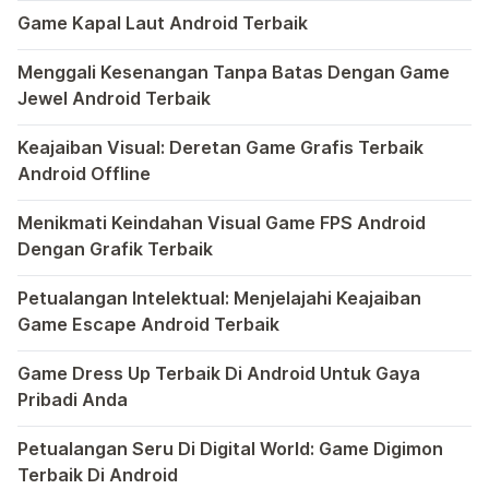
Dunia game selalu menawarkan pengalaman yang menghibur 
Game Kapal Laut Android Terbaik
Di dunia game Android yang kaya dengan berbagai jenis pe
Menggali Kesenangan Tanpa Batas Dengan Game
Jewel Android Terbaik
Dalam hiruk-pikuk dunia game Android, ada satu genre ya
Keajaiban Visual: Deretan Game Grafis Terbaik
Android Offline
Ponsel pintar telah mengubah cara kita bermain game, dan
Menikmati Keindahan Visual Game FPS Android
Dengan Grafik Terbaik
Semakin berkembangnya teknologi di era digital saat ini
Petualangan Intelektual: Menjelajahi Keajaiban
Game Escape Android Terbaik
Dalam dunia game Android, genre escape telah mencuri p
Game Dress Up Terbaik Di Android Untuk Gaya
Pribadi Anda
Saat ini, platform Android telah menjadi wadah kreativita
Petualangan Seru Di Digital World: Game Digimon
Terbaik Di Android