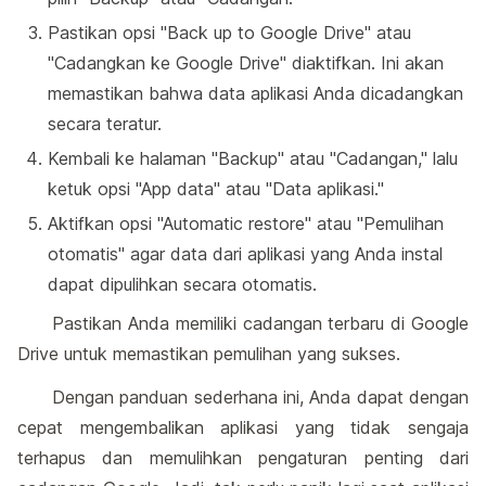
Pastikan opsi "Back up to Google Drive" atau
"Cadangkan ke Google Drive" diaktifkan. Ini akan
memastikan bahwa data aplikasi Anda dicadangkan
secara teratur.
Kembali ke halaman "Backup" atau "Cadangan," lalu
ketuk opsi "App data" atau "Data aplikasi."
Aktifkan opsi "Automatic restore" atau "Pemulihan
otomatis" agar data dari aplikasi yang Anda instal
dapat dipulihkan secara otomatis.
Pastikan Anda memiliki cadangan terbaru di Google
Drive untuk memastikan pemulihan yang sukses.
Dengan panduan sederhana ini, Anda dapat dengan
cepat mengembalikan aplikasi yang tidak sengaja
terhapus dan memulihkan pengaturan penting dari