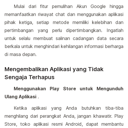
Mulai dari fitur pemulihan Akun Google hingga
memanfaatkan riwayat chat dan menggunakan aplikasi
pihak ketiga, setiap metode memiliki kelebihan dan
pertimbangan yang perlu dipertimbangkan. Ingatlah
untuk selalu membuat salinan cadangan data secara
berkala untuk menghindari kehilangan informasi berharga
di masa depan.
Mengembalikan Aplikasi yang Tidak
Sengaja Terhapus
Menggunakan Play Store untuk Mengunduh
Ulang Aplikasi
.
Ketika aplikasi yang Anda butuhkan tiba-tiba
menghilang dari perangkat Anda, jangan khawatir. Play
Store, toko aplikasi resmi Android, dapat membantu