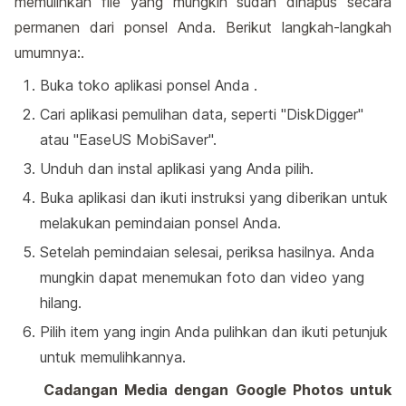
memulihkan file yang mungkin sudah dihapus secara
permanen dari ponsel Anda. Berikut langkah-langkah
umumnya:.
Buka toko aplikasi ponsel Anda .
Cari aplikasi pemulihan data, seperti "DiskDigger"
atau "EaseUS MobiSaver".
Unduh dan instal aplikasi yang Anda pilih.
Buka aplikasi dan ikuti instruksi yang diberikan untuk
melakukan pemindaian ponsel Anda.
Setelah pemindaian selesai, periksa hasilnya. Anda
mungkin dapat menemukan foto dan video yang
hilang.
Pilih item yang ingin Anda pulihkan dan ikuti petunjuk
untuk memulihkannya.
Cadangan Media dengan Google Photos untuk