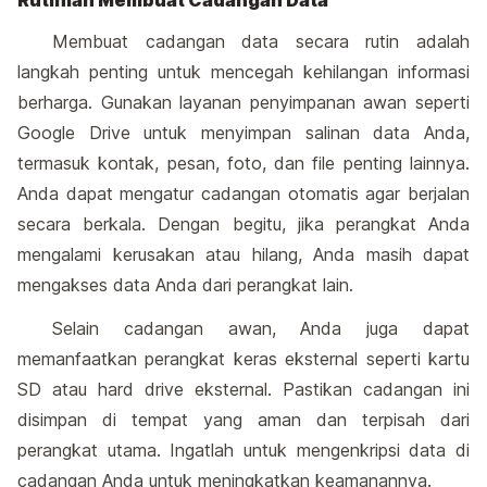
Rutinlah Membuat Cadangan Data
Membuat cadangan data secara rutin adalah
langkah penting untuk mencegah kehilangan informasi
berharga. Gunakan layanan penyimpanan awan seperti
Google Drive untuk menyimpan salinan data Anda,
termasuk kontak, pesan, foto, dan file penting lainnya.
Anda dapat mengatur cadangan otomatis agar berjalan
secara berkala. Dengan begitu, jika perangkat Anda
mengalami kerusakan atau hilang, Anda masih dapat
mengakses data Anda dari perangkat lain.
Selain cadangan awan, Anda juga dapat
memanfaatkan perangkat keras eksternal seperti kartu
SD atau hard drive eksternal. Pastikan cadangan ini
disimpan di tempat yang aman dan terpisah dari
perangkat utama. Ingatlah untuk mengenkripsi data di
cadangan Anda untuk meningkatkan keamanannya.