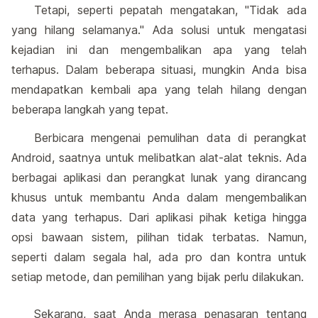
Tetapi, seperti pepatah mengatakan, "Tidak ada
yang hilang selamanya." Ada solusi untuk mengatasi
kejadian ini dan mengembalikan apa yang telah
terhapus. Dalam beberapa situasi, mungkin Anda bisa
mendapatkan kembali apa yang telah hilang dengan
beberapa langkah yang tepat.
Berbicara mengenai pemulihan data di perangkat
Android, saatnya untuk melibatkan alat-alat teknis. Ada
berbagai aplikasi dan perangkat lunak yang dirancang
khusus untuk membantu Anda dalam mengembalikan
data yang terhapus. Dari aplikasi pihak ketiga hingga
opsi bawaan sistem, pilihan tidak terbatas. Namun,
seperti dalam segala hal, ada pro dan kontra untuk
setiap metode, dan pemilihan yang bijak perlu dilakukan.
Sekarang, saat Anda merasa penasaran tentang