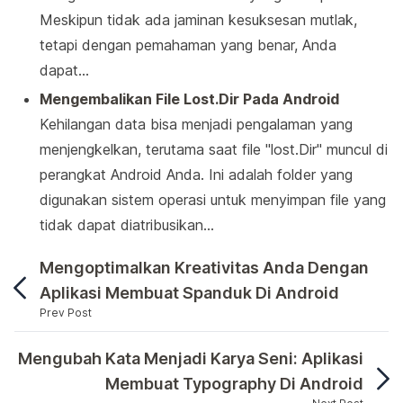
Meskipun tidak ada jaminan kesuksesan mutlak,
tetapi dengan pemahaman yang benar, Anda
dapat…
Mengembalikan File Lost.Dir Pada Android
Kehilangan data bisa menjadi pengalaman yang
menjengkelkan, terutama saat file "lost.Dir" muncul di
perangkat Android Anda. Ini adalah folder yang
digunakan sistem operasi untuk menyimpan file yang
tidak dapat diatribusikan…
Mengoptimalkan Kreativitas Anda Dengan
Aplikasi Membuat Spanduk Di Android
Prev Post
Dalam dunia digital yang semakin terkoneksi, tak 
Mengubah Kata Menjadi Karya Seni: Aplikasi
Membuat Typography Di Android