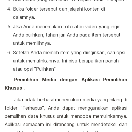
Buka folder tersebut dan jelajahi konten di
dalamnya.
Jika Anda menemukan foto atau video yang ingin
Anda pulihkan, tahan jari Anda pada item tersebut
untuk memilihnya.
Setelah Anda memilih item yang diinginkan, cari opsi
untuk memulihkannya. Ini bisa berupa ikon panah
atau opsi "Pulihkan".
Pemulihan Media dengan Aplikasi Pemulihan
Khusus
.
Jika tidak berhasil menemukan media yang hilang di
folder "Terhapus", Anda dapat menggunakan aplikasi
pemulihan data khusus untuk mencoba memulihkannya.
Aplikasi semacam ini dirancang untuk mendeteksi dan