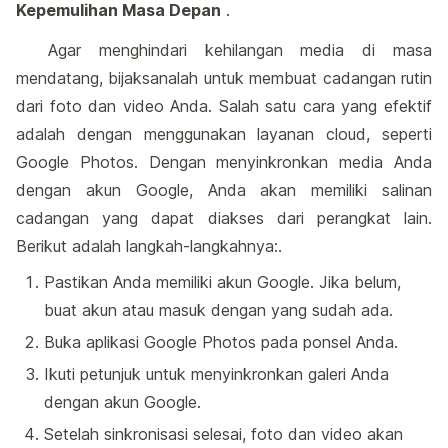
Kepemulihan Masa Depan
.
Agar menghindari kehilangan media di masa
mendatang, bijaksanalah untuk membuat cadangan rutin
dari foto dan video Anda. Salah satu cara yang efektif
adalah dengan menggunakan layanan cloud, seperti
Google Photos. Dengan menyinkronkan media Anda
dengan akun Google, Anda akan memiliki salinan
cadangan yang dapat diakses dari perangkat lain.
Berikut adalah langkah-langkahnya:.
Pastikan Anda memiliki akun Google. Jika belum,
buat akun atau masuk dengan yang sudah ada.
Buka aplikasi Google Photos pada ponsel Anda.
Ikuti petunjuk untuk menyinkronkan galeri Anda
dengan akun Google.
Setelah sinkronisasi selesai, foto dan video akan