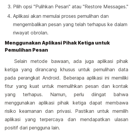
Pilih opsi "Pulihkan Pesan" atau "Restore Messages."
Aplikasi akan memulai proses pemulihan dan
mengembalikan pesan yang telah terhapus ke dalam
riwayat obrolan.
Menggunakan Aplikasi Pihak Ketiga untuk
Pemulihan Pesan
Selain metode bawaan, ada juga aplikasi pihak
ketiga yang dirancang khusus untuk pemulihan data
pada perangkat Android. Beberapa aplikasi ini memiliki
fitur yang kuat untuk memulihkan pesan dan kontak
yang terhapus. Namun, perlu diingat bahwa
menggunakan aplikasi pihak ketiga dapat membawa
risiko keamanan dan privasi. Pastikan untuk memilih
aplikasi yang terpercaya dan mendapatkan ulasan
positif dari pengguna lain.