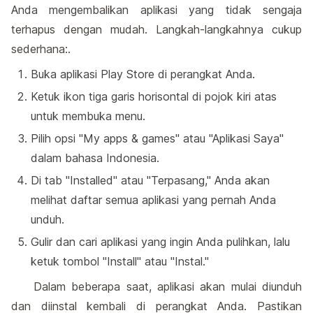
Anda mengembalikan aplikasi yang tidak sengaja
terhapus dengan mudah. Langkah-langkahnya cukup
sederhana:.
Buka aplikasi Play Store di perangkat Anda.
Ketuk ikon tiga garis horisontal di pojok kiri atas
untuk membuka menu.
Pilih opsi "My apps & games" atau "Aplikasi Saya"
dalam bahasa Indonesia.
Di tab "Installed" atau "Terpasang," Anda akan
melihat daftar semua aplikasi yang pernah Anda
unduh.
Gulir dan cari aplikasi yang ingin Anda pulihkan, lalu
ketuk tombol "Install" atau "Instal."
Dalam beberapa saat, aplikasi akan mulai diunduh
dan diinstal kembali di perangkat Anda. Pastikan