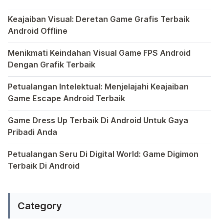
Dalam hiruk-pikuk dunia game Android, ada satu genre ya
Keajaiban Visual: Deretan Game Grafis Terbaik
Android Offline
Ponsel pintar telah mengubah cara kita bermain game, dan
Menikmati Keindahan Visual Game FPS Android
Dengan Grafik Terbaik
Semakin berkembangnya teknologi di era digital saat ini
Petualangan Intelektual: Menjelajahi Keajaiban
Game Escape Android Terbaik
Dalam dunia game Android, genre escape telah mencuri p
Game Dress Up Terbaik Di Android Untuk Gaya
Pribadi Anda
Saat ini, platform Android telah menjadi wadah kreativita
Petualangan Seru Di Digital World: Game Digimon
Terbaik Di Android
Ragam permainan Android telah menghadirkan petualangan y
Category