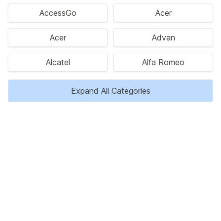
AccessGo
Acer
Acer
Advan
Alcatel
Alfa Romeo
Expand All Categories
Privacy Policy
Disclaimer
Kontak Kami
Tentang Kami
Copyright © 2023 HargaBaru