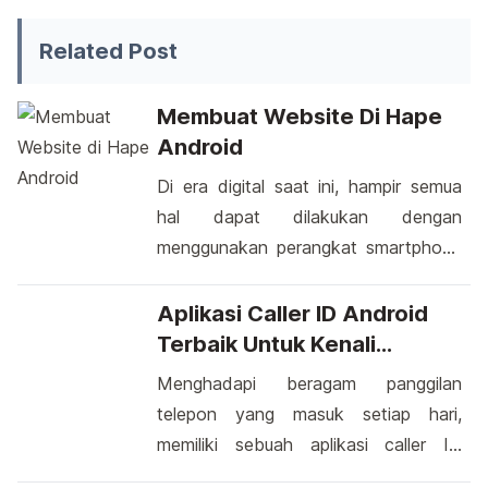
Related Post
Membuat Website Di Hape
Android
Di era digital saat ini, hampir semua
hal dapat dilakukan dengan
menggunakan perangkat smartphone
Android. Termasuk dalam hal ini
adalah membuat website langsung
Aplikasi Caller ID Android
dari genggaman Anda. Proses ini
Terbaik Untuk Kenali
mungkin terdengar kompleks, tetapi
Identitas Penelepon Dengan
Menghadapi beragam panggilan
dengan perkembangan teknologi dan
Cepat
telepon yang masuk setiap hari,
aplikasi yang semakin canggih, siapa
memiliki sebuah aplikasi caller ID
pun dapat mencoba tangan mereka
android terbaik bisa menjadi senjata