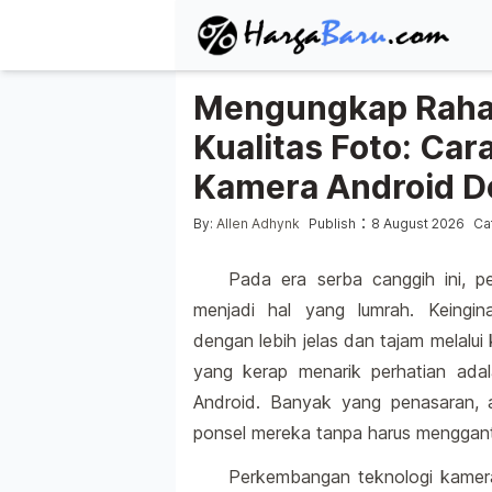
Mengungkap Raha
Kualitas Foto: Ca
Kamera Android D
Posted by
Pos
:
By:
Allen Adhynk
Publish
8 August 2026
Ca
Pada era serba canggih ini, 
menjadi hal yang lumrah. Keing
dengan lebih jelas dan tajam melalu
yang kerap menarik perhatian ada
Android. Banyak yang penasaran, 
ponsel mereka tanpa harus menggant
Perkembangan teknologi kamer