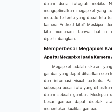
dalam dunia fotografi mobile. 
mengoptimalkan megapixel yang ad
metode tertentu yang dapat kita t
kamera Android kita? Meskipun dem
kita memahami bahwa hal ini me
dipertimbangkan.
Memperbesar Megapixel Kam
Apa Itu Megapixel pada Kamera
Megapixel adalah ukuran yang
gambar yang dapat dihasilkan oleh 
dan informasi visual tertentu. P
seberapa besar foto yang dihasilka
dalam sebuah gambar. Meskipun u
besar gambar dapat dicetak ata
menentukan kualitas gambar.