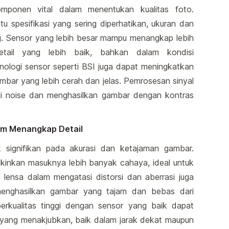
ponen vital dalam menentukan kualitas foto.
u spesifikasi yang sering diperhatikan, ukuran dan
ng. Sensor yang lebih besar mampu menangkap lebih
tail yang lebih baik, bahkan dalam kondisi
ologi sensor seperti BSI juga dapat meningkatkan
ambar yang lebih cerah dan jelas. Pemrosesan sinyal
i noise dan menghasilkan gambar dengan kontras
am Menangkap Detail
 signifikan pada akurasi dan ketajaman gambar.
inkan masuknya lebih banyak cahaya, ideal untuk
lensa dalam mengatasi distorsi dan aberrasi juga
enghasilkan gambar yang tajam dan bebas dari
berkualitas tinggi dengan sensor yang baik dapat
 yang menakjubkan, baik dalam jarak dekat maupun