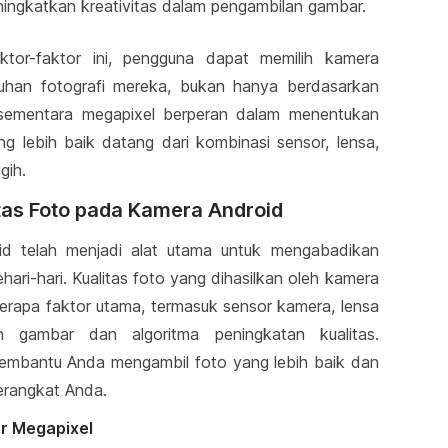
ingkatkan kreativitas dalam pengambilan gambar.
tor-faktor ini, pengguna dapat memilih kamera
uhan fotografi mereka, bukan hanya berdasarkan
 sementara megapixel berperan dalam menentukan
ng lebih baik datang dari kombinasi sensor, lensa,
gih.
itas Foto pada Kamera Android
d telah menjadi alat utama untuk mengabadikan
ri-hari. Kualitas foto yang dihasilkan oleh kamera
erapa faktor utama, termasuk sensor kamera, lensa
h gambar dan algoritma peningkatan kualitas.
membantu Anda mengambil foto yang lebih baik dan
perangkat Anda.
r Megapixel