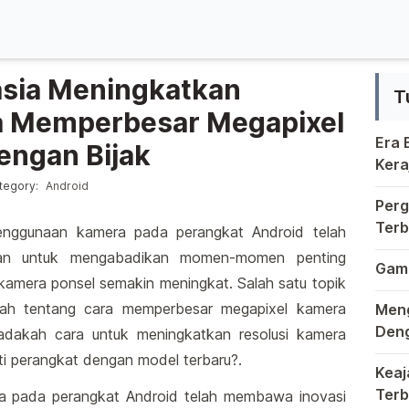
sia Meningkatkan
T
ra Memperbesar Megapixel
Era
engan Bijak
Kera
ted in
Krea
Berm
tegory:
Android
Perg
Terb
penggunaan kamera pada perangkat Android telah
Kung
Duni
inan untuk mengabadikan momen-momen penting
Game
i kamera ponsel semakin meningkat. Salah satu topik
Di d
lah tentang cara memperbesar megapixel kamera
Meng
Deng
adakah cara untuk meningkatkan resolusi kamera
Dala
i perangkat dengan model terbaru?.
Keaj
Terb
a pada perangkat Android telah membawa inovasi