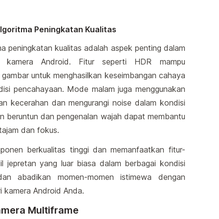
goritma Peningkatan Kualitas
a peningkatan kualitas adalah aspek penting dalam
a kamera Android. Fitur seperti HDR mampu
 gambar untuk menghasilkan keseimbangan cahaya
ndisi pencahayaan. Mode malam juga menggunakan
kan kecerahan dan mengurangi noise dalam kondisi
an beruntun dan pengenalan wajah dapat membantu
tajam dan fokus.
onen berkualitas tinggi dan memanfaatkan fitur-
l jepretan yang luar biasa dalam berbagai kondisi
h dan abadikan momen-momen istimewa dengan
i kamera Android Anda.
mera Multiframe