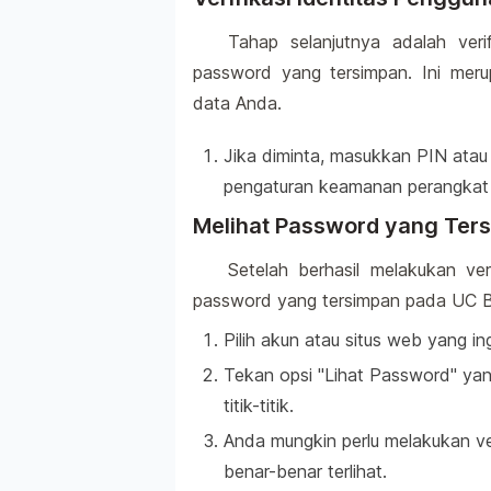
Tahap selanjutnya adalah veri
password yang tersimpan. Ini mer
data Anda.
Jika diminta, masukkan PIN atau l
pengaturan keamanan perangkat
Melihat Password yang Te
Setelah berhasil melakukan ver
password yang tersimpan pada UC B
Pilih akun atau situs web yang i
Tekan opsi "Lihat Password" yan
titik-titik.
Anda mungkin perlu melakukan ve
benar-benar terlihat.