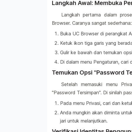
Langkah Awal: Membuka Pen
Langkah pertama dalam prose
Browser. Caranya sangat sederhana:
Buka UC Browser di perangkat A
Ketuk ikon tiga garis yang ber
Gulir ke bawah dan temukan opsi 
Di dalam menu Pengaturan, cari dan
Temukan Opsi "Password T
Setelah memasuki menu Priva
"Password Tersimpan". Di sinilah pa
Pada menu Privasi, cari dan ket
Anda mungkin akan diminta untuk
jari untuk melanjutkan.
Verifikasi Identitas Penggun