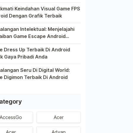
el pintar telah mengubah cara kita bermain game, dan Andro
kmati Keindahan Visual Game FPS
oid Dengan Grafik Terbaik
kin berkembangnya teknologi di era digital saat ini, peran
alangan Intelektual: Menjelajahi
aiban Game Escape Android
aik
m dunia game Android, genre escape telah mencuri perhatia
 Dress Up Terbaik Di Android
k Gaya Pribadi Anda
 ini, platform Android telah menjadi wadah kreativitas bagi 
alangan Seru Di Digital World:
 Digimon Terbaik Di Android
m permainan Android telah menghadirkan petualangan yang men
ategory
AccessGo
Acer
Acer
Advan