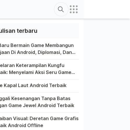
Search
ulisan terbaru
 Baru Bermain Game Membangun
jaan Di Android, Diplomasi, Dan
tivitas Di Ujung Jari Anda
ain game di platform Android telah menjadi bagian yang tak
elaran Keterampilan Kungfu
aik: Menyelami Aksi Seru Game
fu Di Android
a game selalu menawarkan pengalaman yang menghibur dan mem
 Kapal Laut Android Terbaik
unia game Android yang kaya dengan berbagai jenis permainan
gali Kesenangan Tanpa Batas
an Game Jewel Android Terbaik
m hiruk-pikuk dunia game Android, ada satu genre yang sela
aiban Visual: Deretan Game Grafis
aik Android Offline