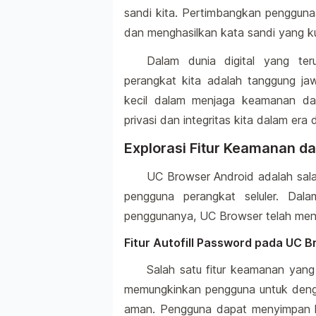
sandi kita. Pertimbangkan penggun
dan menghasilkan kata sandi yang k
Dalam dunia digital yang t
perangkat kita adalah tanggung jaw
kecil dalam menjaga keamanan dat
privasi dan integritas kita dalam era di
Explorasi Fitur Keamanan d
UC Browser Android adalah sala
pengguna perangkat seluler. Da
penggunanya, UC Browser telah mengh
Fitur Autofill Password pada UC 
Salah satu fitur keamanan yang 
memungkinkan pengguna untuk denga
aman. Pengguna dapat menyimpan k