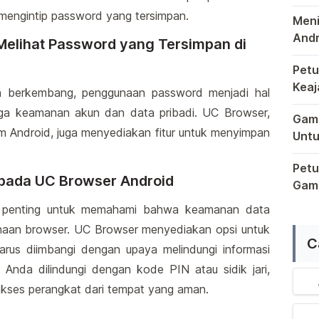
Pons
mengintip password yang tersimpan.
Meni
Andr
elihat Password yang Tersimpan di
Sema
Petu
Keaj
in berkembang, penggunaan password menjadi hal
Terb
Dala
ga keamanan akun dan data pribadi. UC Browser,
Game
orm Android, juga menyediakan fitur untuk menyimpan
Untu
Saat
Petu
ada UC Browser Android
Game
Raga
h, penting untuk memahami bahwa keamanan data
aan browser. UC Browser menyediakan opsi untuk
C
arus diimbangi dengan upaya melindungi informasi
 Anda dilindungi dengan kode PIN atau sidik jari,
kses perangkat dari tempat yang aman.