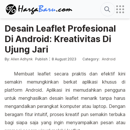
Search
Desain Leaflet Profesional
Di Android: Kreativitas Di
Ujung Jari
Edited
6 August 2026
Posted by
Posted in
:
:
By:
Allen Adhynk
Publish
8 August 2023
Category:
Android
Membuat leaflet secara praktis dan efektif kini
semakin memungkinkan berkat aplikasi khusus di
platform Android. Aplikasi ini memudahkan pengguna
untuk menghasilkan desain leaflet menarik tanpa harus
mengandalkan perangkat komputer atau laptop. Dengan
beragam fitur intuitif, proses kreatif pun semakin terbuka
bagi siapa saja yang ingin menyampaikan pesan atau