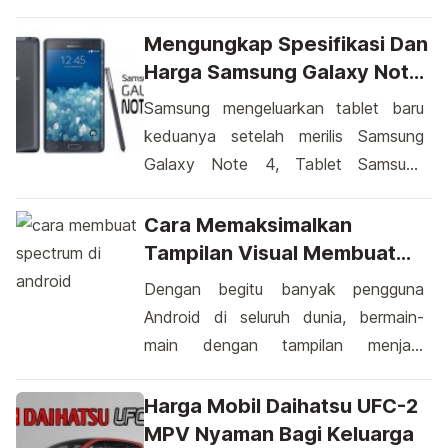
dalam bidang perangkat elektronika
ini, akan mengeluarkan sebuah
Mengungkap Spesifikasi Dan
rancangan khusus smartphone yang
Harga Samsung Galaxy Note
berada di line up smartphone LG G
Edge
Samsung mengeluarkan tablet baru
dan akan diberi nama LG G4 yang
keduanya setelah merilis Samsung
merupakan konsep generasi terbaru
Galaxy Note 4, Tablet Samsung
dalam dunia elektronika, smartphone
Galaxy Edge ini memiliki spesifikasi
yang disebut oleh pihak LG sebagai
internal yang serupa dengan Samsung
Cara Memaksimalkan
The […]
Galaxy Note 4. Perbedaan yang
Tampilan Visual Membuat
signifikan terletak pada desain dan
Spectrum Di Android
Dengan begitu banyak pengguna
fungsi pada sisi layar yang
Android di seluruh dunia, bermain-
memungkinkan interaksi yang cukup
main dengan tampilan menjadi
unik, dan juga pada kapasitas
semakin populer. Tapi bagaimana
baterainya yang sedikit lebih kecil
sebenarnya cara membuat spectrum
Harga Mobil Daihatsu UFC-2
dari Galaxy Note […]
di Android? Mari kita telusuri cara-
MPV Nyaman Bagi Keluarga