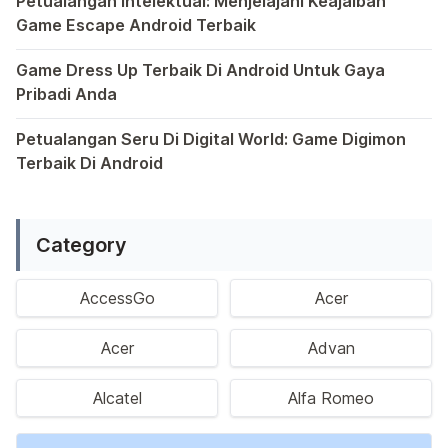
Petualangan Intelektual: Menjelajahi Keajaiban
Game Escape Android Terbaik
Dalam dunia game Android, genre escape telah mencuri p
Game Dress Up Terbaik Di Android Untuk Gaya
Pribadi Anda
Saat ini, platform Android telah menjadi wadah kreativita
Petualangan Seru Di Digital World: Game Digimon
Terbaik Di Android
Ragam permainan Android telah menghadirkan petualangan y
Category
AccessGo
Acer
Acer
Advan
Alcatel
Alfa Romeo