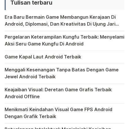
Tulisan terbaru
perangkat terpisah. Dengan begitu
banyak game yang menawarkan fitur
Era Baru Bermain Game Membangun Kerajaan Di
bermain […]
Android, Diplomasi, Dan Kreativitas Di Ujung Jari
Anda
Bermain game di platform Android telah menjadi bagian y
Pergelaran Keterampilan Kungfu Terbaik: Menyelami
Aksi Seru Game Kungfu Di Android
Dunia game selalu menawarkan pengalaman yang menghibur 
Game Kapal Laut Android Terbaik
Di dunia game Android yang kaya dengan berbagai jenis pe
Menggali Kesenangan Tanpa Batas Dengan Game
Jewel Android Terbaik
Dalam hiruk-pikuk dunia game Android, ada satu genre ya
Keajaiban Visual: Deretan Game Grafis Terbaik
Android Offline
Ponsel pintar telah mengubah cara kita bermain game, dan
Menikmati Keindahan Visual Game FPS Android
Dengan Grafik Terbaik
Semakin berkembangnya teknologi di era digital saat ini