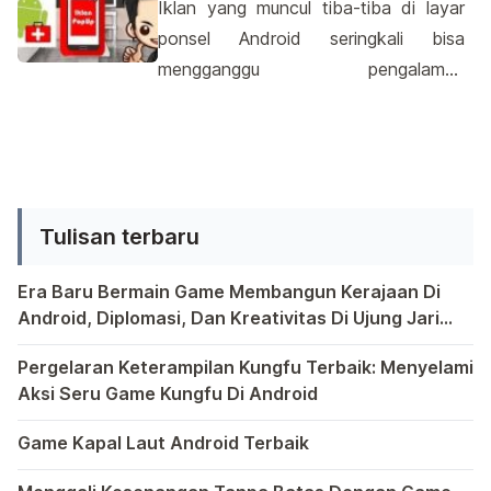
Iklan yang muncul tiba-tiba di layar
terhadap desainnya. Setelah
ponsel Android seringkali bisa
meluncurkan beberapa smartphone
mengganggu pengalaman
dengan seri yang sama seperti
penggunaan. Saat sedang asyik
misalnya LG G3, LG G3 Stylus dan
bermain game atau menjelajahi
beberapa produk LG G3 lainnya, kali
internet, iklan tiba-tiba muncul dan
[…]
mengganggu fokus. Bagaimana cara
menghindari hal ini?. Salah satu
Tulisan terbaru
langkah sederhana yang bisa Anda
ambil adalah dengan memeriksa
Era Baru Bermain Game Membangun Kerajaan Di
pengaturan aplikasi. Beberapa aplikasi
Android, Diplomasi, Dan Kreativitas Di Ujung Jari
Anda
Bermain game di platform Android telah menjadi bagian y
memiliki opsi untuk menonaktifkan
Pergelaran Keterampilan Kungfu Terbaik: Menyelami
iklan yang muncul di […]
Aksi Seru Game Kungfu Di Android
Dunia game selalu menawarkan pengalaman yang menghibur 
Game Kapal Laut Android Terbaik
Di dunia game Android yang kaya dengan berbagai jenis pe