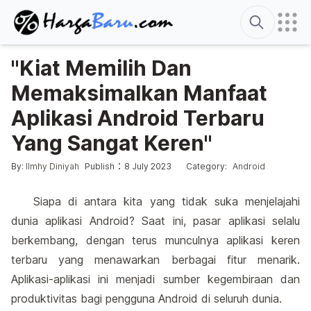
Search
"Kiat Memilih Dan
Memaksimalkan Manfaat
Aplikasi Android Terbaru
Yang Sangat Keren"
Edited
10 August 2026
Posted by
Posted in
:
:
By:
Ilmhy Diniyah
Publish
8 July 2023
Category:
Android
Siapa di antara kita yang tidak suka menjelajahi
dunia aplikasi Android? Saat ini, pasar aplikasi selalu
berkembang, dengan terus munculnya aplikasi keren
terbaru yang menawarkan berbagai fitur menarik.
Aplikasi-aplikasi ini menjadi sumber kegembiraan dan
produktivitas bagi pengguna Android di seluruh dunia.