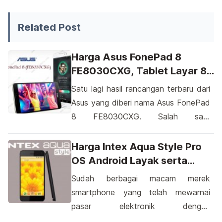
Siapa di antara kita yang tidak suka menjelajahi dunia
Related Post
Harga Asus FonePad 8
FE8030CXG, Tablet Layar 8
Inci
Satu lagi hasil rancangan terbaru dari
Asus yang diberi nama Asus FonePad
8 FE8030CXG. Salah satu
perusahaan alat elektronik yang
berasal dari negara Taiwan tersebut
Harga Intex Aqua Style Pro
kini semakin gencar dalam
OS Android Layak serta
memperkenalkan hasil desainnya
Terjangkau
Sudah berbagai macam merek
yang akan mewarnai pasar dunia
smartphone yang telah mewarnai
gadget. Jika beberapa bulan yang lalu
pasar elektronik dengan
Asus mendatangkan produk yang
menggunakan sistem operasi berbasis