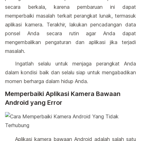
secara berkala, karena pembaruan ini dapat
memperbaiki masalah terkait perangkat lunak, termasuk
aplikasi kamera. Terakhir, lakukan pencadangan data
ponsel Anda secara rutin agar Anda dapat
mengembalikan pengaturan dan aplikasi jika terjadi
masalah.
Ingatlah selalu untuk menjaga perangkat Anda
dalam kondisi baik dan selalu siap untuk mengabadikan
momen berharga dalam hidup Anda.
Memperbaiki Aplikasi Kamera Bawaan
Android yang Error
Aplikasi kamera bawaan Android adalah salah satu