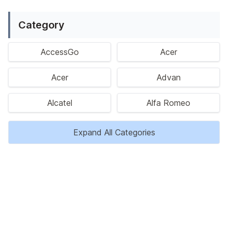
Category
AccessGo
Acer
Acer
Advan
Alcatel
Alfa Romeo
Expand All Categories
Privacy Policy
Disclaimer
Kontak Kami
Tentang Kami