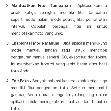
Manfaatkan Fitur Tambahan
: Aplikasi kamera
pihak ketiga seringkali memiliki fitur tambahan
seperti mode malam, mode potret, atau pemotretan
interval. Cobalah berbagai fitur ini untuk
menciptakan foto yang unik.
Eksplorasi Mode Manual
: Jika aplikasi mendukung
mode manual, jangan ragu untuk mencoba
pengaturan manual seperti ISO, eksposur, dan fokus.
Ini memberikan kontrol yang lebih besar atas hasil
foto Anda.
Edit Foto
: Banyak aplikasi kamera pihak ketiga juga
memiliki fitur pengeditan foto. Setelah mengambil
gambar, Anda dapat mengeditnya langsung dalam
aplikasi untuk meningkatkan kualitas dan tampilan
foto.