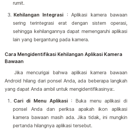
rumit.
Kehilangan Integrasi
: Aplikasi kamera bawaan
sering terintegrasi erat dengan sistem operasi,
sehingga kehilangannya dapat memengaruhi aplikasi
lain yang bergantung pada kamera.
Cara Mengidentifikasi Kehilangan Aplikasi Kamera
Bawaan
Jika mencurigai bahwa aplikasi kamera bawaan
Android hilang dari ponsel Anda, ada beberapa langkah
yang dapat Anda ambil untuk mengidentifikasinya:.
Cari di Menu Aplikasi
: Buka menu aplikasi di
ponsel Anda dan periksa apakah ikon aplikasi
kamera bawaan masih ada. Jika tidak, ini mungkin
pertanda hilangnya aplikasi tersebut.