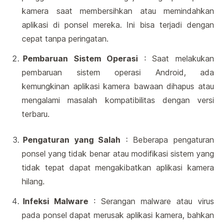
kamera saat membersihkan atau memindahkan
aplikasi di ponsel mereka. Ini bisa terjadi dengan
cepat tanpa peringatan.
Pembaruan Sistem Operasi
: Saat melakukan
pembaruan sistem operasi Android, ada
kemungkinan aplikasi kamera bawaan dihapus atau
mengalami masalah kompatibilitas dengan versi
terbaru.
Pengaturan yang Salah
: Beberapa pengaturan
ponsel yang tidak benar atau modifikasi sistem yang
tidak tepat dapat mengakibatkan aplikasi kamera
hilang.
Infeksi Malware
: Serangan malware atau virus
pada ponsel dapat merusak aplikasi kamera, bahkan