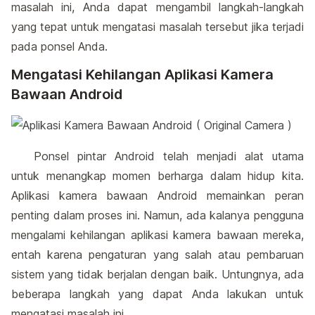
masalah ini, Anda dapat mengambil langkah-langkah
yang tepat untuk mengatasi masalah tersebut jika terjadi
pada ponsel Anda.
Mengatasi Kehilangan Aplikasi Kamera
Bawaan Android
Ponsel pintar Android telah menjadi alat utama
untuk menangkap momen berharga dalam hidup kita.
Aplikasi kamera bawaan Android memainkan peran
penting dalam proses ini. Namun, ada kalanya pengguna
mengalami kehilangan aplikasi kamera bawaan mereka,
entah karena pengaturan yang salah atau pembaruan
sistem yang tidak berjalan dengan baik. Untungnya, ada
beberapa langkah yang dapat Anda lakukan untuk
mengatasi masalah ini.