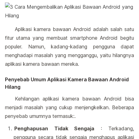
Aplikasi kamera bawaan Android adalah salah satu
fitur utama yang membuat smartphone Android begitu
populer. Namun, kadang-kadang pengguna dapat
menghadapi masalah yang mengganggu, yaitu hilangnya
aplikasi kamera bawaan mereka.
Penyebab Umum Aplikasi Kamera Bawaan Android
Hilang
Kehilangan aplikasi kamera bawaan Android bisa
menjadi masalah yang cukup menjengkelkan. Beberapa
penyebab umumnya termasuk:.
Penghapusan Tidak Sengaja
: Terkadang,
pengguna secara tidak sengaja menghapus aplikasi