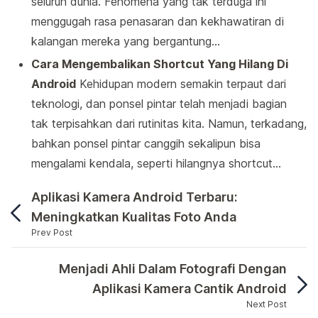
seluruh dunia. Fenomena yang tak terduga ini
menggugah rasa penasaran dan kekhawatiran di
kalangan mereka yang bergantung…
Cara Mengembalikan Shortcut Yang Hilang Di
Android
Kehidupan modern semakin terpaut dari
teknologi, dan ponsel pintar telah menjadi bagian
tak terpisahkan dari rutinitas kita. Namun, terkadang,
bahkan ponsel pintar canggih sekalipun bisa
mengalami kendala, seperti hilangnya shortcut…
Aplikasi Kamera Android Terbaru:
Meningkatkan Kualitas Foto Anda
Prev Post
Anda mungkin pernah mengalami situasi di mana a
Menjadi Ahli Dalam Fotografi Dengan
Aplikasi Kamera Cantik Android
Next Post