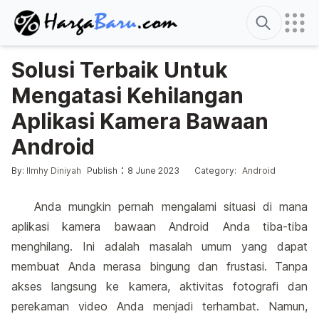
Search
Solusi Terbaik Untuk
Mengatasi Kehilangan
Aplikasi Kamera Bawaan
Android
Edited
7 August 2026
Posted by
Posted in
:
:
By:
Ilmhy Diniyah
Publish
8 June 2023
Category:
Android
Anda mungkin pernah mengalami situasi di mana
aplikasi kamera bawaan Android Anda tiba-tiba
menghilang. Ini adalah masalah umum yang dapat
membuat Anda merasa bingung dan frustasi. Tanpa
akses langsung ke kamera, aktivitas fotografi dan
perekaman video Anda menjadi terhambat. Namun,