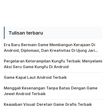
pengguna, proses pembuatan iklan
mengakomodasi kebutuhan ini adalah
menjadi lebih […]
dengan mengganti bahasa pada
keyboard Android. Pengalaman yang
semakin terpersonalisasi dalam
Tulisan terbaru
mengetik bisa diperoleh dengan
melakukan sedikit perubahan pada
Era Baru Bermain Game Membangun Kerajaan Di
pengaturan keyboard. Saat ini, para
Android, Diplomasi, Dan Kreativitas Di Ujung Jari
pengguna Android memiliki fleksibilitas
Anda
Bermain game di platform Android telah menjadi bagian y
untuk memilih […]
Pergelaran Keterampilan Kungfu Terbaik: Menyelami
Aksi Seru Game Kungfu Di Android
Dunia game selalu menawarkan pengalaman yang menghibur 
Game Kapal Laut Android Terbaik
Di dunia game Android yang kaya dengan berbagai jenis pe
Menggali Kesenangan Tanpa Batas Dengan Game
Jewel Android Terbaik
Dalam hiruk-pikuk dunia game Android, ada satu genre ya
Keajaiban Visual: Deretan Game Grafis Terbaik