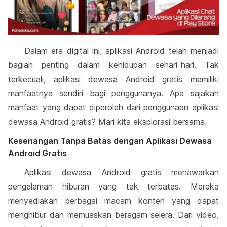
Dalam era digital ini, aplikasi Android telah menjadi
bagian penting dalam kehidupan sehari-hari. Tak
terkecuali, aplikasi dewasa Android gratis memiliki
manfaatnya sendiri bagi penggunanya. Apa sajakah
manfaat yang dapat diperoleh dari penggunaan aplikasi
dewasa Android gratis? Mari kita eksplorasi bersama.
Kesenangan Tanpa Batas dengan Aplikasi Dewasa
Android Gratis
Aplikasi dewasa Android gratis menawarkan
pengalaman hiburan yang tak terbatas. Mereka
menyediakan berbagai macam konten yang dapat
menghibur dan memuaskan beragam selera. Dari video,