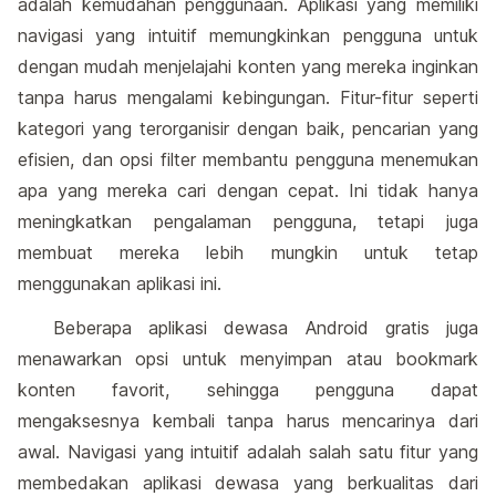
adalah kemudahan penggunaan. Aplikasi yang memiliki
navigasi yang intuitif memungkinkan pengguna untuk
dengan mudah menjelajahi konten yang mereka inginkan
tanpa harus mengalami kebingungan. Fitur-fitur seperti
kategori yang terorganisir dengan baik, pencarian yang
efisien, dan opsi filter membantu pengguna menemukan
apa yang mereka cari dengan cepat. Ini tidak hanya
meningkatkan pengalaman pengguna, tetapi juga
membuat mereka lebih mungkin untuk tetap
menggunakan aplikasi ini.
Beberapa aplikasi dewasa Android gratis juga
menawarkan opsi untuk menyimpan atau bookmark
konten favorit, sehingga pengguna dapat
mengaksesnya kembali tanpa harus mencarinya dari
awal. Navigasi yang intuitif adalah salah satu fitur yang
membedakan aplikasi dewasa yang berkualitas dari