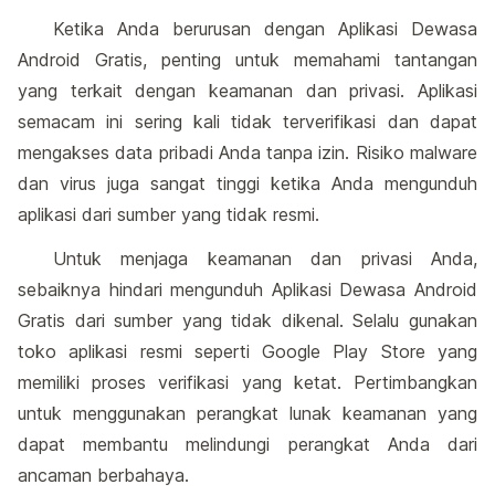
Ketika Anda berurusan dengan Aplikasi Dewasa
Android Gratis, penting untuk memahami tantangan
yang terkait dengan keamanan dan privasi. Aplikasi
semacam ini sering kali tidak terverifikasi dan dapat
mengakses data pribadi Anda tanpa izin. Risiko malware
dan virus juga sangat tinggi ketika Anda mengunduh
aplikasi dari sumber yang tidak resmi.
Untuk menjaga keamanan dan privasi Anda,
sebaiknya hindari mengunduh Aplikasi Dewasa Android
Gratis dari sumber yang tidak dikenal. Selalu gunakan
toko aplikasi resmi seperti Google Play Store yang
memiliki proses verifikasi yang ketat. Pertimbangkan
untuk menggunakan perangkat lunak keamanan yang
dapat membantu melindungi perangkat Anda dari
ancaman berbahaya.