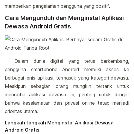
memberikan pengalaman pengguna yang positif.
Cara Mengunduh dan Menginstal Aplikasi
Dewasa Android Gratis
Dalam dunia digital yang terus berkembang,
pengguna smartphone Android memiliki akses ke
berbagai jenis aplikasi, termasuk yang kategori dewasa.
Meskipun sebagian orang mungkin tertarik untuk
mencoba aplikasi dewasa ini, penting untuk diingat
bahwa keselamatan dan privasi online tetap menjadi
prioritas utama.
Langkah-langkah Menginstal Aplikasi Dewasa
Android Gratis