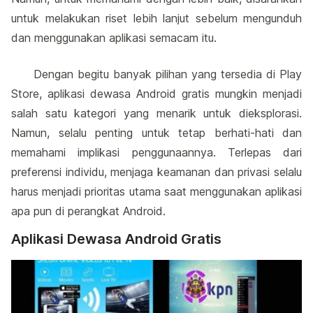
untuk melakukan riset lebih lanjut sebelum mengunduh
dan menggunakan aplikasi semacam itu.
Dengan begitu banyak pilihan yang tersedia di Play
Store, aplikasi dewasa Android gratis mungkin menjadi
salah satu kategori yang menarik untuk dieksplorasi.
Namun, selalu penting untuk tetap berhati-hati dan
memahami implikasi penggunaannya. Terlepas dari
preferensi individu, menjaga keamanan dan privasi selalu
harus menjadi prioritas utama saat menggunakan aplikasi
apa pun di perangkat Android.
Aplikasi Dewasa Android Gratis