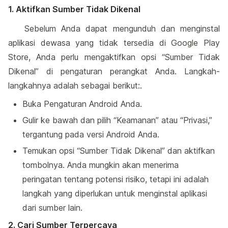
1. Aktifkan Sumber Tidak Dikenal
Sebelum Anda dapat mengunduh dan menginstal
aplikasi dewasa yang tidak tersedia di Google Play
Store, Anda perlu mengaktifkan opsi “Sumber Tidak
Dikenal” di pengaturan perangkat Anda. Langkah-
langkahnya adalah sebagai berikut:.
Buka Pengaturan Android Anda.
Gulir ke bawah dan pilih “Keamanan” atau “Privasi,”
tergantung pada versi Android Anda.
Temukan opsi “Sumber Tidak Dikenal” dan aktifkan
tombolnya. Anda mungkin akan menerima
peringatan tentang potensi risiko, tetapi ini adalah
langkah yang diperlukan untuk menginstal aplikasi
dari sumber lain.
2. Cari Sumber Terpercaya