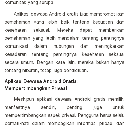
komunitas yang serupa.
Aplikasi dewasa Android gratis juga mempromosikan
pemahaman yang lebih baik tentang kepuasan dan
kesehatan seksual. Mereka dapat memberikan
pemahaman yang lebih mendalam tentang pentingnya
komunikasi dalam hubungan dan meningkatkan
kesadaran tentang pentingnya kesehatan seksual
secara umum. Dengan kata lain, mereka bukan hanya
tentang hiburan, tetapi juga pendidikan.
Aplikasi Dewasa Android Gratis:
Mempertimbangkan Privasi
Meskipun aplikasi dewasa Android gratis memiliki
manfaatnya sendiri, penting juga untuk
mempertimbangkan aspek privasi. Pengguna harus selalu
berhati-hati dalam membagikan informasi pribadi dan