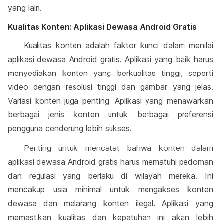
yang lain.
Kualitas Konten: Aplikasi Dewasa Android Gratis
Kualitas konten adalah faktor kunci dalam menilai
aplikasi dewasa Android gratis. Aplikasi yang baik harus
menyediakan konten yang berkualitas tinggi, seperti
video dengan resolusi tinggi dan gambar yang jelas.
Variasi konten juga penting. Aplikasi yang menawarkan
berbagai jenis konten untuk berbagai preferensi
pengguna cenderung lebih sukses.
Penting untuk mencatat bahwa konten dalam
aplikasi dewasa Android gratis harus mematuhi pedoman
dan regulasi yang berlaku di wilayah mereka. Ini
mencakup usia minimal untuk mengakses konten
dewasa dan melarang konten ilegal. Aplikasi yang
memastikan kualitas dan kepatuhan ini akan lebih