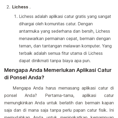
Lichess
.
Lichess adalah aplikasi catur gratis yang sangat
dihargai oleh komunitas catur. Dengan
antarmuka yang sederhana dan bersih, Lichess
menawarkan permainan cepat, bermain dengan
teman, dan tantangan melawan komputer. Yang
terbaik adalah semua fitur utama di Lichess
dapat dinikmati tanpa biaya apa pun.
Mengapa Anda Memerlukan Aplikasi Catur
di Ponsel Anda?
Mengapa Anda harus memasang aplikasi catur di
ponsel Anda? Pertama-tama, aplikasi catur
memungkinkan Anda untuk berlatih dan bermain kapan
saja dan di mana saja tanpa perlu papan catur fisik. Ini
memudahkan Anda untuk meningkatkan kemampuan