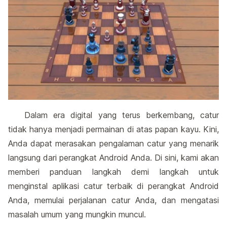
Dalam era digital yang terus berkembang, catur
tidak hanya menjadi permainan di atas papan kayu. Kini,
Anda dapat merasakan pengalaman catur yang menarik
langsung dari perangkat Android Anda. Di sini, kami akan
memberi panduan langkah demi langkah untuk
menginstal aplikasi catur terbaik di perangkat Android
Anda, memulai perjalanan catur Anda, dan mengatasi
masalah umum yang mungkin muncul.