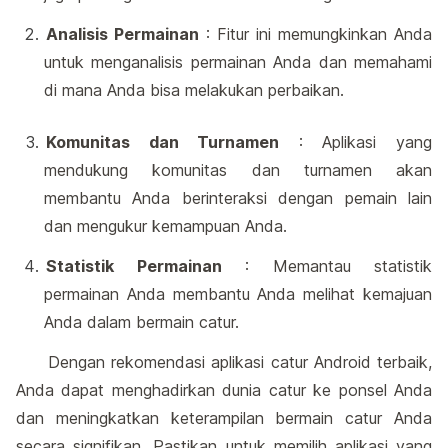
Analisis Permainan
: Fitur ini memungkinkan Anda
untuk menganalisis permainan Anda dan memahami
di mana Anda bisa melakukan perbaikan.
Komunitas dan Turnamen
: Aplikasi yang
mendukung komunitas dan turnamen akan
membantu Anda berinteraksi dengan pemain lain
dan mengukur kemampuan Anda.
Statistik Permainan
: Memantau statistik
permainan Anda membantu Anda melihat kemajuan
Anda dalam bermain catur.
Dengan rekomendasi aplikasi catur Android terbaik,
Anda dapat menghadirkan dunia catur ke ponsel Anda
dan meningkatkan keterampilan bermain catur Anda
secara signifikan. Pastikan untuk memilih aplikasi yang