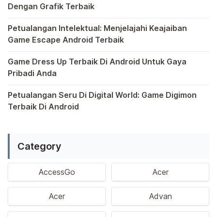
Dengan Grafik Terbaik
Semakin berkembangnya teknologi di era digital saat ini
Petualangan Intelektual: Menjelajahi Keajaiban
Game Escape Android Terbaik
Dalam dunia game Android, genre escape telah mencuri p
Game Dress Up Terbaik Di Android Untuk Gaya
Pribadi Anda
Saat ini, platform Android telah menjadi wadah kreativita
Petualangan Seru Di Digital World: Game Digimon
Terbaik Di Android
Ragam permainan Android telah menghadirkan petualangan y
Category
AccessGo
Acer
Acer
Advan