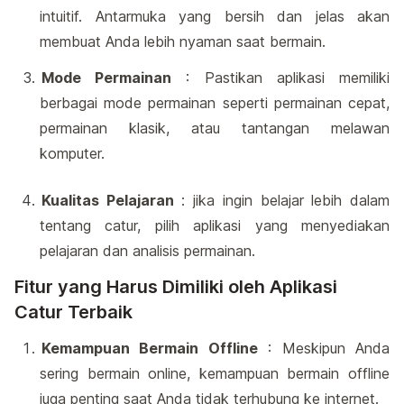
intuitif. Antarmuka yang bersih dan jelas akan
membuat Anda lebih nyaman saat bermain.
Mode Permainan
: Pastikan aplikasi memiliki
berbagai mode permainan seperti permainan cepat,
permainan klasik, atau tantangan melawan
komputer.
Kualitas Pelajaran
: jika ingin belajar lebih dalam
tentang catur, pilih aplikasi yang menyediakan
pelajaran dan analisis permainan.
Fitur yang Harus Dimiliki oleh Aplikasi
Catur Terbaik
Kemampuan Bermain Offline
: Meskipun Anda
sering bermain online, kemampuan bermain offline
juga penting saat Anda tidak terhubung ke internet.