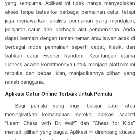
yang sempurna. Aplikasi ini tidak hanya menyediakan
akses tanpa batas ke berbagai permainan catur, tetapi
juga menawarkan analisis permainan yang mendalam,
pelajaran catur, dan berbagai alat pembenahan. Anda
dapat bermain dengan teman-teman atau lawan acak di
berbagai mode permainan seperti cepat, klasik, dan
bahkan catur Fischer Random. Keuntungan utama
Lichess adalah komitmennya untuk menjaga platform ini
terbuka dan bebas iklan, menjadikannya pilihan yang
ramah pengguna.
Aplikasi Catur Online Terbaik untuk Pemula
Bagi pemula yang ingin belajar catur atau
meningkatkan kemampuan mereka, aplikasi seperti
“Learn Chess with Dr. Wolf” dan “Chess for Kids”
menjadi pilihan yang bagus. Aplikasi ini dirancang khusus