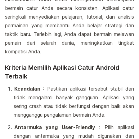
bermain catur Anda secara konsisten. Aplikasi catur
seringkali menyediakan pelajaran, tutorial, dan analisis
permainan yang membantu Anda belajar strategi dan
taktik baru. Terlebih lagi, Anda dapat bermain melawan
pemain dari seluruh dunia, meningkatkan tingkat
kompetisi Anda.
Kriteria Memilih Aplikasi Catur Android
Terbaik
Keandalan
: Pastikan aplikasi tersebut stabil dan
tidak mengalami banyak gangguan. Aplikasi yang
sering crash atau tidak berfungsi dengan baik akan
mengganggu pengalaman bermain Anda.
Antarmuka yang User-Friendly
: Pilih aplikasi
dengan antarmuka yang mudah digunakan dan