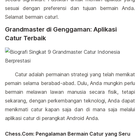
sesuai dengan preferensi dan tujuan bermain Anda.
Selamat bermain catur!.
Grandmaster di Genggaman: Aplikasi
Catur Terbaik
Catur adalah permainan strategi yang telah memikat
pemain selama berabad-abad. Dulu, Anda mungkin perlu
bermain melawan lawan manusia secara fisik, tetapi
sekarang, dengan perkembangan teknologi, Anda dapat
menikmati catur kapan saja dan di mana saja melalui
aplikasi catur di perangkat Android Anda.
Chess.Com: Pengalaman Bermain Catur yang Seru