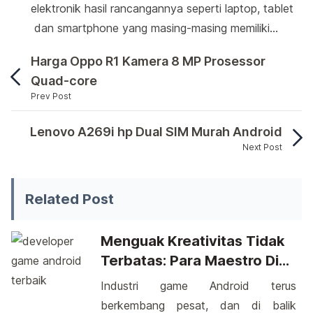
elektronik hasil rancangannya seperti laptop, tablet
dan smartphone yang masing-masing memiliki…
Harga Oppo R1 Kamera 8 MP Prosessor
Quad-core
Prev Post
Handphone Android dengan harga 1 jutaan sudah ba
Lenovo A269i hp Dual SIM Murah Android
Next Post
Handphone Android dengan harga 1 jutaan sudah ba
Related Post
Menguak Kreativitas Tidak
Terbatas: Para Maestro Di
Balik Game Android Terbaik
Industri game Android terus
berkembang pesat, dan di balik