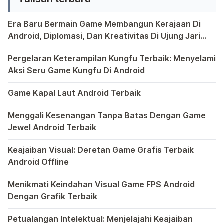
misalnya laptop. Tentunya semua
orang menginginkan sebuah
Era Baru Bermain Game Membangun Kerajaan Di
perangkat yang bagus serta
Android, Diplomasi, Dan Kreativitas Di Ujung Jari
Anda
Bermain game di platform Android telah menjadi bagian y
terjangkau. Kini Hewlett-Packard
Pergelaran Keterampilan Kungfu Terbaik: Menyelami
Company (HP) baru saja
Aksi Seru Game Kungfu Di Android
mengumumkan laptop dan […]
Dunia game selalu menawarkan pengalaman yang menghibur 
Game Kapal Laut Android Terbaik
Di dunia game Android yang kaya dengan berbagai jenis pe
Menggali Kesenangan Tanpa Batas Dengan Game
Jewel Android Terbaik
Dalam hiruk-pikuk dunia game Android, ada satu genre ya
Keajaiban Visual: Deretan Game Grafis Terbaik
Android Offline
Ponsel pintar telah mengubah cara kita bermain game, dan
Menikmati Keindahan Visual Game FPS Android
Dengan Grafik Terbaik
Semakin berkembangnya teknologi di era digital saat ini
Petualangan Intelektual: Menjelajahi Keajaiban