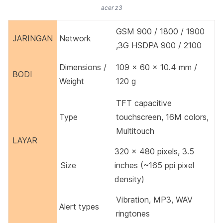
acer z3
GSM 900 / 1800 / 1900
JARINGAN
Network
,3G HSDPA 900 / 2100
Dimensions /
109 x 60 x 10.4 mm /
BODI
Weight
120 g
TFT capacitive
Type
touchscreen, 16M colors,
Multitouch
LAYAR
320 x 480 pixels, 3.5
Size
inches (~165 ppi pixel
density)
Vibration, MP3, WAV
Alert types
ringtones