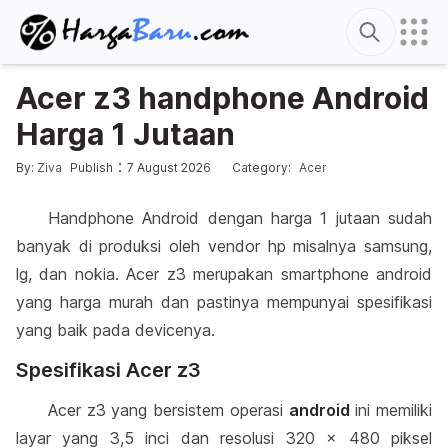
Search
Acer z3 handphone Android
Harga 1 Jutaan
Edited
4 January 2014
Posted by
Posted in
:
:
By:
Ziva
Publish
7 August 2026
Category:
Acer
Handphone Android dengan harga 1 jutaan sudah
banyak di produksi oleh vendor hp misalnya samsung,
lg, dan nokia. Acer z3 merupakan smartphone android
yang harga murah dan pastinya mempunyai spesifikasi
yang baik pada devicenya.
Spesifikasi Acer z3
Acer z3 yang bersistem operasi
android
ini memiliki
layar yang 3,5 inci dan resolusi 320 x 480 piksel