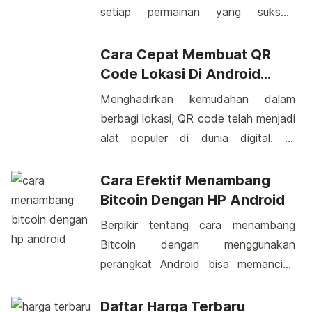
setiap permainan yang sukses,
terdapat tim developer yang luar
biasa. Developer game Android
Cara Cepat Membuat QR
terbaik memiliki kemampuan untuk
Code Lokasi Di Android
menggabungkan inovasi, kreativitas,
Untuk Berbagai Keperluan
Menghadirkan kemudahan dalam
dan keahlian teknis dalam
berbagi lokasi, QR code telah menjadi
menciptakan pengalaman bermain
alat populer di dunia digital. Di
yang mengagumkan. Dengan
platform Android, pembuatan QR
berbagai genre dan konsep yang
code lokasi cukup sederhana.
Cara Efektif Menambang
beragam, para developer ini mampu
Dengan beberapa langkah mudah,
Bitcoin Dengan HP Android
memikat hati jutaan pemain di seluruh
Anda dapat menghasilkan kode QR
Berpikir tentang cara menambang
[…]
yang mengandung informasi lokasi
Bitcoin dengan menggunakan
tertentu. Ini adalah cara praktis untuk
perangkat Android bisa memancing
membagikan destinasi favorit Anda
rasa ingin tahu. Di era digital ini, tidak
kepada teman, keluarga, atau rekan
sedikit yang tertarik dengan
Daftar Harga Terbaru