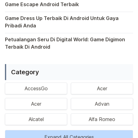
Game Escape Android Terbaik
Dalam dunia game Android, genre escape telah mencuri p
Game Dress Up Terbaik Di Android Untuk Gaya
Pribadi Anda
Saat ini, platform Android telah menjadi wadah kreativita
Petualangan Seru Di Digital World: Game Digimon
Terbaik Di Android
Ragam permainan Android telah menghadirkan petualangan y
Category
AccessGo
Acer
Acer
Advan
Alcatel
Alfa Romeo
Expand All Categories